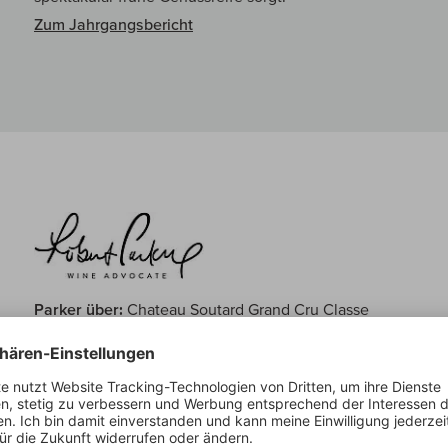
Zum Jahrgangsbericht
Parker über:
Chateau Soutard Grand Cru Classe
Deep purple-black colored, the 2020 Soutard opens with t
petals, lavender, kirsch and raspberry leaves, followed by 
blackberries, plus emerging suggestions of clove oil and m
bodied palate is softly textured and irresistibly seductive, 
red and black fruits and fantastic tension, finishing long, l