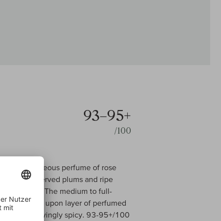
93–95+
/100
he most gorgeous perfume of rose
a core of preserved plums and ripe
andarin peel. The medium to full-
featuring layer upon layer of perfumed
ifted and satisfyingly spicy. 93-95+/100