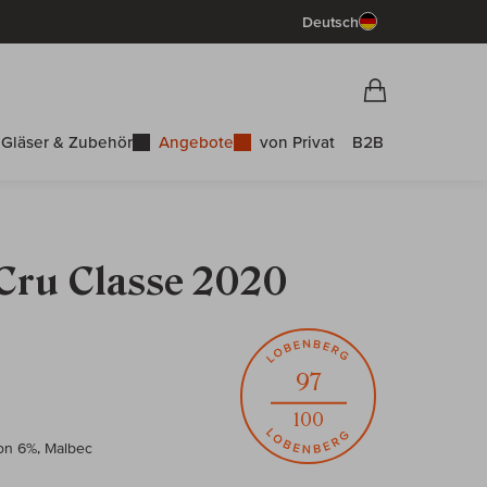
Deutsch
Vorschau War
Warenkorb
Gläser & Zubehör
Angebote
von Privat
B2B
Cru Classe 2020
97
100
on 6%, Malbec