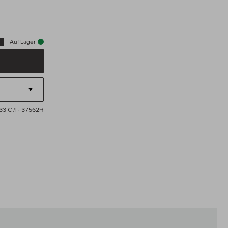
Auf Lager
33 € /l
· 37562H