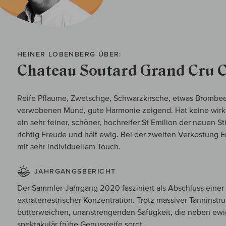
HEINER LOBENBERG ÜBER:
Chateau Soutard Grand Cru C
Reife Pflaume, Zwetschge, Schwarzkirsche, etwas Brombee
verwobenen Mund, gute Harmonie zeigend. Hat keine wirkli
ein sehr feiner, schöner, hochreifer St Emilion der neuen Stil
richtig Freude und hält ewig. Bei der zweiten Verkostung E
mit sehr individuellem Touch.
JAHRGANGSBERICHT
Der Sammler-Jahrgang 2020 fasziniert als Abschluss einer 
extraterrestrischer Konzentration. Trotz massiver Tanninstr
butterweichen, unanstrengenden Saftigkeit, die neben ewig
spektakulär frühe Genussreife sorgt.