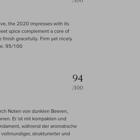
/100
ive, the 2020 impresses with its
sweet spice complement a core of
e finish gracefully. Firm yet nicely
one. 95/100
94
/100
durch Noten von dunklen Beeren,
nen. Er ist mit kompakten und
undament, während der aromatische
ollmundiger, strukturierter und