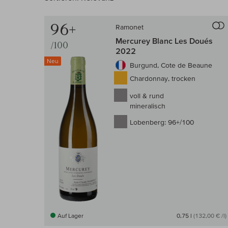
96+
Ramonet
Mercurey Blanc Les Doués
/100
2022
Neu
Burgund, Cote de Beaune
Chardonnay, trocken
voll & rund
mineralisch
Lobenberg:
96+/100
Auf Lager
0,75 l
(132,00 € /l)