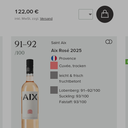
122,00 €
 den Warenkorb
In den W
inkl. MwSt, zzgl.
Versand
Auf den Wein-Vergleich
Auf den
91–92
Saint Aix
Aix Rosé 2025
/100
Provence
Cuvée, trocken
leicht & frisch
fruchtbetont
Lobenberg:
91–92/100
Suckling:
93/100
Falstaff:
93/100