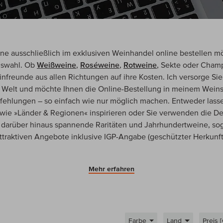
ne ausschließlich im exklusiven Weinhandel online bestellen mö
uswahl. Ob
Weißweine
,
Roséweine
,
Rotweine
, Sekte oder Cham
reunde aus allen Richtungen auf ihre Kosten. Ich versorge Sie 
er Welt und möchte Ihnen die Online-Bestellung in meinem Wein
hlungen – so einfach wie nur möglich machen. Entweder lassen
wie »Länder & Regionen« inspirieren oder Sie verwenden die De
 darüber hinaus spannende Raritäten und Jahrhundertweine, s
attraktiven Angebote inklusive IGP-Angabe (geschützter Herkunf
Mehr erfahren
Farbe
Land
Preis 