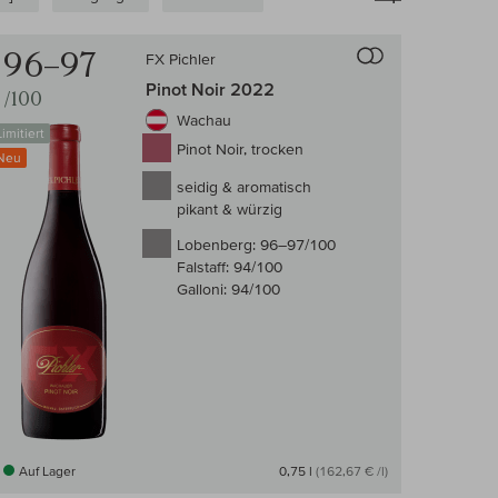
 Wein-Vergleich
Auf den Wein-Ve
96–97
FX Pichler
Pinot Noir 2022
/100
Wachau
Limitiert
Pinot Noir, trocken
Neu
seidig & aromatisch
pikant & würzig
Lobenberg:
96–97/100
Falstaff:
94/100
Galloni:
94/100
Auf Lager
0,75 l
(162,67 € /l)