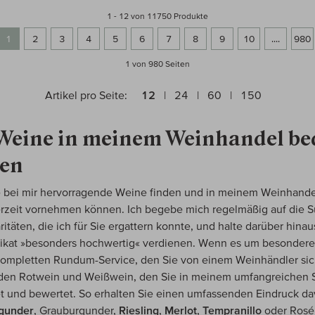
1 - 12 von 11750 Produkte
1
2
3
4
5
6
7
8
9
10
....
980
1 von 980
Seiten
Artikel pro Seite:
12
24
60
150
 Weine in meinem Weinhandel b
fen
Sie bei mir hervorragende Weine finden und in meinem Weinhande
erzeit vornehmen können. Ich begebe mich regelmäßig auf die 
täten, die ich für Sie ergattern konnte, und halte darüber hin
dikat »besonders hochwertig« verdienen. Wenn es um besondere
 kompletten Rundum-Service, den Sie von einem Weinhändler sic
Jeden Rotwein und Weißwein, den Sie in meinem umfangreichen S
et und bewertet. So erhalten Sie einen umfassenden Eindruck d
gunder
, Grauburgunder,
Riesling
,
Merlot
,
Tempranillo
oder Rosé