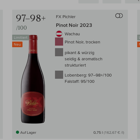
Auf den Wein-Vergleich
Auf den
97–98+
FX Pichler
Pinot Noir 2023
/100
Wachau
Limitiert
Pinot Noir, trocken
Neu
pikant & würzig
seidig & aromatisch
strukturiert
Lobenberg:
97–98+/100
Falstaff:
95/100
Auf Lager
0,75 l
(162,67 € /l)