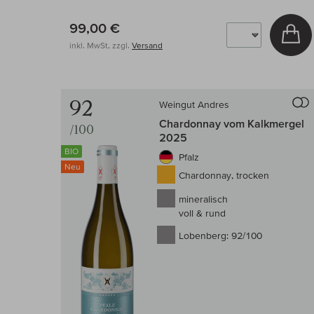
99,00 €
In
inkl. MwSt, zzgl.
Versand
92
Weingut Andres
Chardonnay vom Kalkmergel
/100
2025
BIO
Pfalz
Neu
Chardonnay, trocken
mineralisch
voll & rund
Lobenberg:
92/100