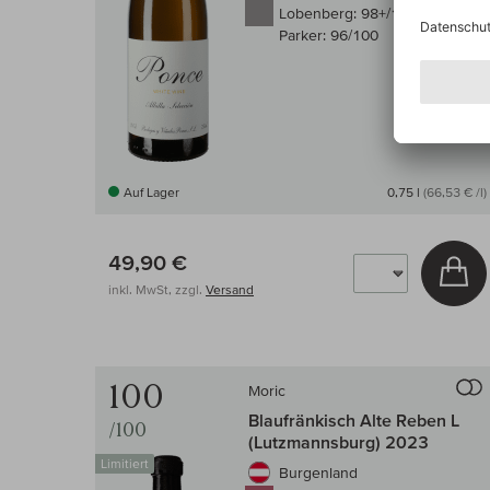
Lobenberg:
98+/100
Parker:
96/100
Auf Lager
0,75 l
(66,53 € /l)
49,90 €
In
inkl. MwSt, zzgl.
Versand
100
Moric
Blaufränkisch Alte Reben L
/100
(Lutzmannsburg) 2023
Limitiert
Burgenland