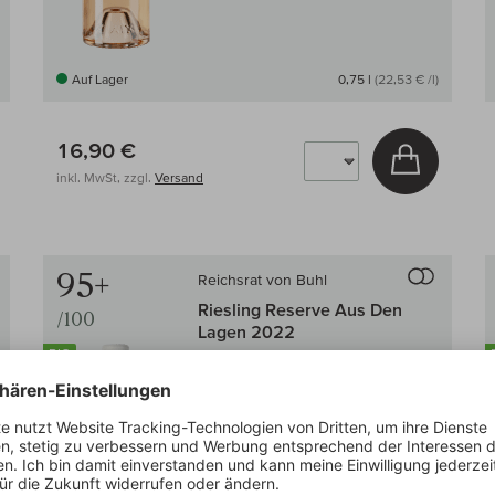
Auf Lager
0,75 l
(22,53 € /l)
16,90 €
In den W
 den Warenkorb
inkl. MwSt, zzgl.
Versand
Auf den Wein-Vergleich
Auf den
95+
Reichsrat von Buhl
Riesling Reserve Aus Den
/100
Lagen 2022
BIO
Pfalz
VDP
Riesling, trocken
frische Säure
mineralisch
Lobenberg:
95+/100