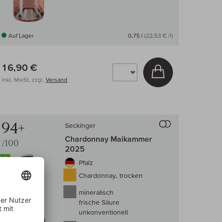
Auf Lager
0,75 l
(22,53 € /l)
16,90 €
arenkorb
In den Warenkor
inkl. MwSt, zzgl.
Versand
 Wein-Vergleich
Auf den Wein-Ve
94+
Seckinger
Chardonnay Maikammer
/100
2025
BIO
Pfalz
Chardonnay, trocken
mineralisch
frische Säure
unkonventionell