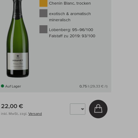
Chenin Blanc, trocken
exotisch & aromatisch
mineralisch
Lobenberg:
95–96/100
Falstaff zu 2019:
93/100
Auf Lager
0,75 l
(29,33 € /l)
22,00 €
arenkorb
In den Warenkor
inkl. MwSt, zzgl.
Versand