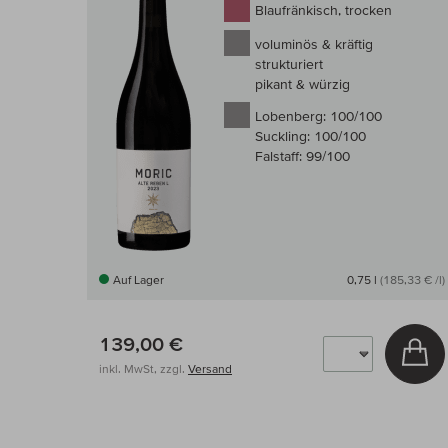
Blaufränkisch, trocken
voluminös & kräftig
strukturiert
pikant & würzig
Lobenberg:
100/100
Suckling:
100/100
Falstaff:
99/100
Auf Lager
0,75 l
(185,33 € /l)
139,00 €
In
inkl. MwSt, zzgl.
Versand