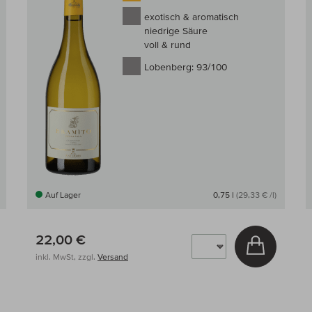
exotisch & aromatisch
niedrige Säure
voll & rund
Lobenberg:
93/100
Auf Lager
0,75 l
(29,33 € /l)
22,00 €
 den Warenkorb
In den W
inkl. MwSt, zzgl.
Versand