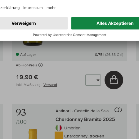
Auf Lager
0,75 l
(26,53 € /l)
Ab-Hof-Preis
 den Warenkorb
19,90 €
In den W
inkl. MwSt, zzgl.
Versand
Auf den Wein-Vergleich
Auf den
93
Antinori - Castello della Sala
Chardonnay Bramito 2025
/100
Umbrien
Chardonnay, trocken