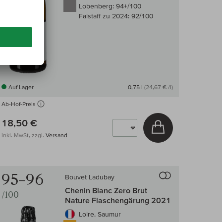
Lobenberg:
94+/100
Falstaff zu 2024:
92/100
Auf Lager
0,75 l
(24,67 € /l)
Ab-Hof-Preis
18,50 €
arenkorb
In den Warenkor
inkl. MwSt, zzgl.
Versand
 Wein-Vergleich
Auf den Wein-Ve
95–96
Bouvet Ladubay
Chenin Blanc Zero Brut
/100
Nature Flaschengärung 2021
Loire, Saumur