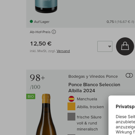
Auf Lager
0,75 l
(16,67 € /l)
Ab-Hof-Preis
12,50 €
In
inkl. MwSt, zzgl.
Versand
98+
Bodegas y Vinedos Ponce
Ponce Blanco Seleccion
/100
Albilla 2024
BIO
Manchuela
Albilla, trocken
frische Säure
voll & rund
mineralisch