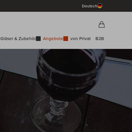
Deutsch
Vorschau War
Warenkorb
Gläser & Zubehör
Angebote
von Privat
B2B