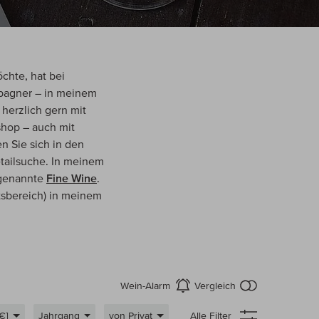
chte, hat bei
pagner – in meinem
herzlich gern mit
shop – auch mit
 Sie sich in den
tailsuche. In meinem
ogenannte
Fine Wine
.
tsbereich) in meinem
kein Produkt
Wein-Alarm
Vergleich
aktivieren
[€]
Jahrgang
von Privat
Alle Filter