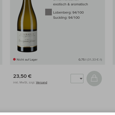
exotisch & aromatisch
Lobenberg:
94/100
Suckling:
94/100
Nicht auf Lager
0,75 l
(31,33 € /l)
23,50 €
 den Warenkorb
In den W
inkl. MwSt, zzgl.
Versand