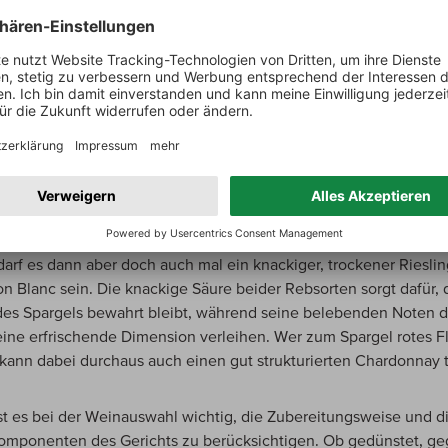
 mit seinem subtilen, aber dennoch markanten Geschmack, erfor
in, der seine frischen, grasigen und leicht bitteren Noten ergänz
eißweine ins Spiel, die eine gewisse Frische und Lebendigkei
en, um die Zartheit des Spargels zu unterstreichen. Weißwein, o
 klar.
 Wahl des richtigen Weins hängt auch von der Farbe und der
ung des Spargels ab. Für die leicht bitteren Aromen eignen sich
ne mit dezenter Säure und zurückhaltenden Nuancen am beste
, Weiß- und Grauburgunder entfalten hier ihre volle Wirkung. Be
darf es dann aber doch auch mal ein knackiger, trockener Riesli
n Blanc sein. Die knackige Säure beider Rebsorten sorgt dafür, 
des Spargels bewahrt bleibt, während seine belebenden Noten 
eine erfrischende Dimension verleihen. Wer zum Spargel rotes F
, kann dabei durchaus auch einen gut strukturierten Chardonnay t
t es bei der Weinauswahl wichtig, die Zubereitungsweise und d
omponenten des Gerichts zu berücksichtigen. Ob gedünstet, gegr