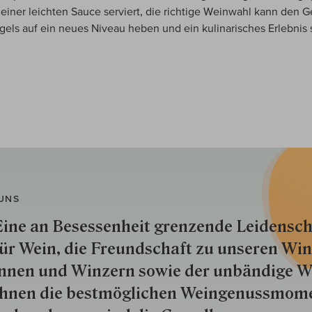
 einer leichten Sauce serviert, die richtige Weinwahl kann den 
gels auf ein neues Niveau heben und ein kulinarisches Erlebnis 
UNS
ine an Besessenheit gren­zende Lei­den­sch
ür Wein, die Freund­schaft zu unseren Win­
nnen und Win­zern so­wie der un­bän­dige Wi
hnen die best­mög­lich­en Wein­genuss­mom