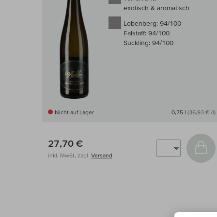
exotisch & aromatisch
Lobenberg:
94/100
Falstaff:
94/100
Suckling:
94/100
Nicht auf Lager
0,75 l
(36,93 € /l)
27,70 €
In
inkl. MwSt, zzgl.
Versand