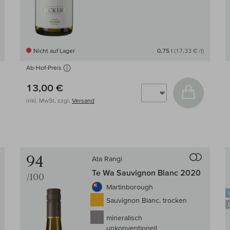
Nicht auf Lager
0,75 l
(17,33 € /l)
Ab-Hof-Preis
13,00 €
 den Warenkorb
In den W
inkl. MwSt, zzgl.
Versand
94
Ata Rangi
en Wein-Vergleich
Auf den Wein
Te Wa Sauvignon Blanc 2020
/100
Martinborough
Sauvignon Blanc, trocken
mineralisch
unkonventionell