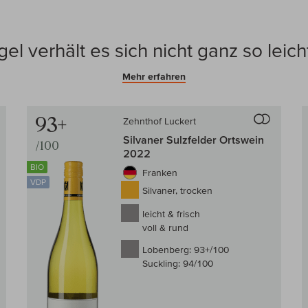
el verhält es sich nicht ganz so leich
Mehr erfahren
93+
Zehnthof Luckert
en Wein-Vergleich
Auf den Wein
Silvaner Sulzfelder Ortswein
/100
2022
BIO
Franken
VDP
Silvaner, trocken
leicht & frisch
voll & rund
Lobenberg:
93+/100
Suckling:
94/100