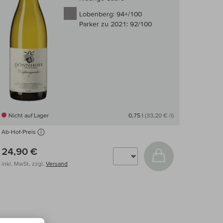
Lobenberg:
94+/100
Parker zu 2021:
92/100
Nicht auf Lager
0,75 l
(33,20 € /l)
Ab-Hof-Preis
arenkorb
24,90 €
In den Warenkor
inkl. MwSt, zzgl.
Versand