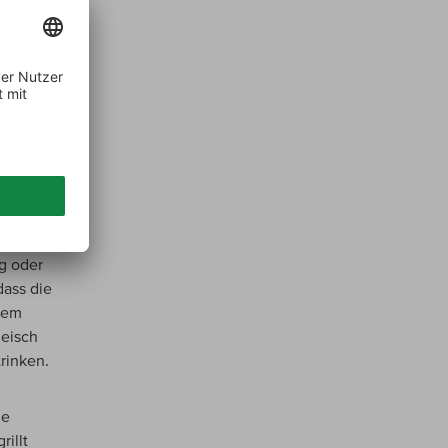
dert
t. Hier
t
kay,
n.
i grünem
ng oder
dass die
dem
leisch
rinken.
ie
illt