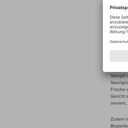
Spargel,
einen We
kommen W
mitbring
soweit so
Doch die
Zubereit
Weißwei
Silvaner
Spargel 
Sauvigno
Frische 
Gericht 
serviert
Zudem is
Begleitk