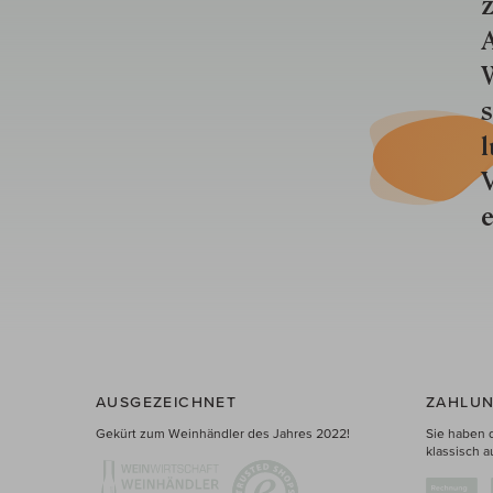
z
A
W
s
l
V
e
AUSGEZEICHNET
ZAHLUN
Gekürt zum Weinhändler des Jahres 2022!
Sie haben 
klassisch a