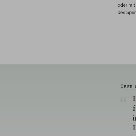
oder mit
des Spar
ÜBER 
E
f
i
I