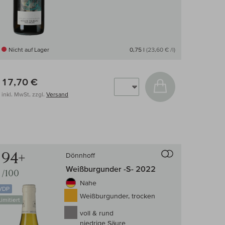
Nicht auf Lager
0,75 l
(23,60 € /l)
17,70 €
In den Warenkor
arenkorb
inkl. MwSt, zzgl.
Versand
94+
Dönnhoff
-Vergleich
Auf den Wein-Vergle
Weißburgunder -S- 2022
/100
Nahe
VDP
Weißburgunder, trocken
Limitiert
voll & rund
niedrige Säure