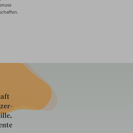
Genuss
schaffen.
aft
zer­
lle,
ente