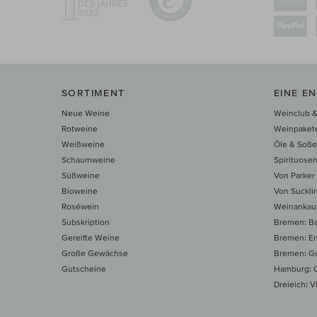
SORTIMENT
EINE E
Neue Weine
Weinclub &
Rotweine
Weinpaket
Weißweine
Öle & Soß
Schaumweine
Spirituose
Süßweine
Von Parker
Bioweine
Von Suckli
Roséwein
Weinankau
Subskription
Bremen: B
Gereifte Weine
Bremen: E
Große Gewächse
Bremen: Gu
Gutscheine
Hamburg: G
Dreieich: Vi