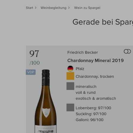
Start
Weinbegleitung
Wein zu Spargel
Gerade bei Sparg
97
Friedrich Becker
Auf d
Chardonnay Mineral 2019
/100
Pfalz
VDP
Chardonnay, trocken
mineralisch
voll & rund
exotisch & aromatisch
Lobenberg:
97/100
Suckling:
97/100
Galloni:
96/100