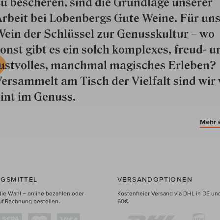
u besche­ren, sind die Grund­lage unserer
rbeit bei Lobenbergs Gute Weine. Für uns
ein der Schlüs­sel zur Genuss­kultur – wo
onst gibt es ein solch kom­plexes, freud- u
ustvolles, manchmal ma­gisch­es Er­le­ben?
ersammelt am Tisch der Vielfalt sind wir 
int im Genuss.
Mehr 
GSMITTEL
VERSANDOPTIONEN
die Wahl – online bezahlen oder
Kostenfreier Versand via DHL in DE un
uf Rechnung bestellen.
60€.