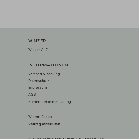
WINZER
Winzer A–Z
INFORMATIONEN
Versand & Zahlung
Datenschutz
Impressum
AGB
Barrierefreiheitserklärung
Widerrufsrecht
Vertrag widerrufen
Alle Preise inkl. MwSt., zzgl. 5 € Versand
– ab