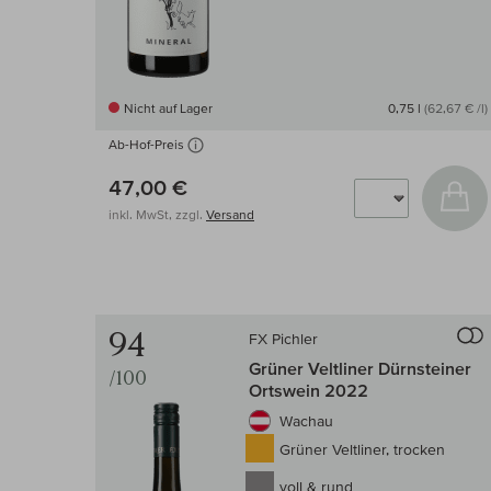
Nicht auf Lager
0,75 l
(62,67 € /l)
Ab-Hof-Preis
47,00 €
In
inkl. MwSt, zzgl.
Versand
94
FX Pichler
Auf d
Grüner Veltliner Dürnsteiner
/100
Ortswein 2022
Wachau
Grüner Veltliner, trocken
voll & rund