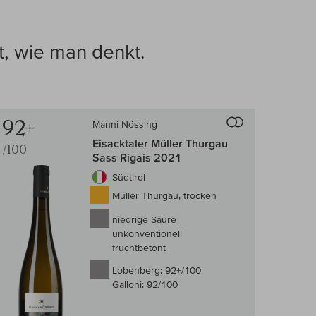
t, wie man denkt.
92+
Manni Nössing
-Vergleich
Auf den Wein-Vergle
Eisacktaler Müller Thurgau
/100
Sass Rigais 2021
Südtirol
Müller Thurgau, trocken
niedrige Säure
unkonventionell
fruchtbetont
Lobenberg:
92+/100
Galloni:
92/100