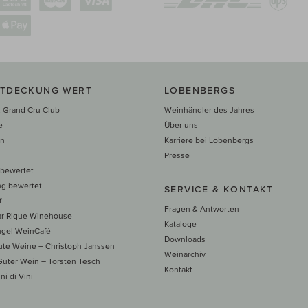
NTDECKUNG WERT
LOBENBERGS
 Grand Cru Club
Weinhändler des Jahres
e
Über uns
en
Karriere bei Lobenbergs
n
Presse
 bewertet
ng bewertet
SERVICE & KONTAKT
f
Fragen & Antworten
ar Rique Winehouse
Kataloge
ngel WeinCafé
Downloads
te Weine – Christoph Janssen
Weinarchiv
uter Wein – Torsten Tesch
Kontakt
ni di Vini