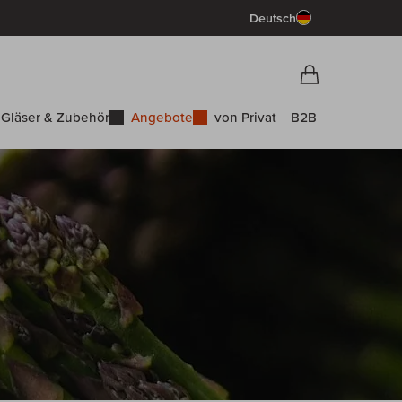
Deutsch
Vorschau War
Warenkorb
Gläser & Zubehör
Angebote
von Privat
B2B