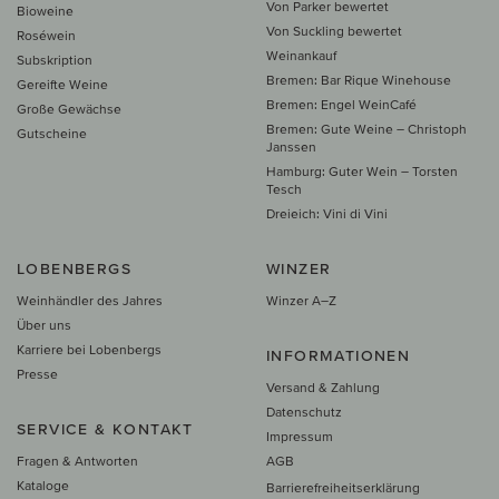
Von Parker bewertet
Bioweine
Von Suckling bewertet
Roséwein
Weinankauf
Subskription
Bremen: Bar Rique Winehouse
Gereifte Weine
Bremen: Engel WeinCafé
Große Gewächse
Bremen: Gute Weine – Christoph
Gutscheine
Janssen
Hamburg: Guter Wein – Torsten
Tesch
Dreieich: Vini di Vini
LOBENBERGS
WINZER
Weinhändler des Jahres
Winzer A–Z
Über uns
Karriere bei Lobenbergs
INFORMATIONEN
Presse
Versand & Zahlung
Datenschutz
SERVICE & KONTAKT
Impressum
Fragen & Antworten
AGB
Kataloge
Barrierefreiheitserklärung