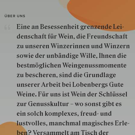
ÜBER UNS
Eine an Besessenheit gren­zende Lei­
den­schaft für Wein, die Freund­schaft
zu unseren Win­zer­innen und Win­zern
so­wie der un­bän­dige Wille, Ihnen die
best­mög­lich­en Wein­genuss­momente
zu besche­ren, sind die Grund­lage
unserer Arbeit bei Lobenbergs Gute
Weine. Für uns ist Wein der Schlüs­sel
zur Genuss­kultur – wo sonst gibt es
ein solch kom­plexes, freud- und
lustvolles, manchmal ma­gisch­es Er­le­
ben? Versammelt am Tisch der