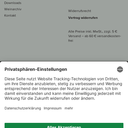
Downloads
Weinarchiv
Widerrufsrecht
Kontakt
Vertrag widerrufen
Alle Preise inkl. MwSt., zzgl. 5 €
Versand
– ab
60 € versand­kosten­
frei
Beratung unter
+49 421 696 797-0
1.000 Winzer –
Weinhändler
Zurück
Über 7.000 Weine
des Jahres 2022