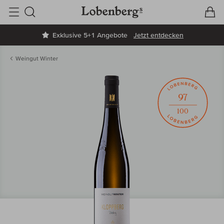
V
W
Suche
Exklusive 5+1 Angebote
Jetzt entdecken
Weingut Winter
97
100