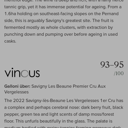
tannic grip, yet it has immense potential for ageing. From a
1.6ha holding on southeast-facing slopes on the Pernand
side, this is arguably Savigny's greatest site. The fruit is
fermented mostly as whole clusters, with extraction by
punching down and pumping over before ageing in used
casks.
93–95
/100
Galloni über:
Savigny Les Beaune Premier Cru Aux
Vergelesses
The 2022 Savigny-lès-Beaune Les Vergelesses 1er Cru has
a complex and perhaps cerebral nose: dark berry fruit, black
pepper, green tea and light scents of damp moss/forest
floor. This unfurls beautifully in the glass. The palate is
medium-bodied with grainy tannins framing gorgeous dark