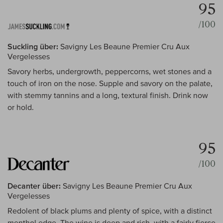
95
/100
Suckling über:
Savigny Les Beaune Premier Cru Aux
Vergelesses
Savory herbs, undergrowth, peppercorns, wet stones and a
touch of iron on the nose. Supple and savory on the palate,
with stemmy tannins and a long, textural finish. Drink now
or hold.
95
/100
Decanter über:
Savigny Les Beaune Premier Cru Aux
Vergelesses
Redolent of black plums and plenty of spice, with a distinct
menthol edge. The wine is deep and rich, with a fairly fierce