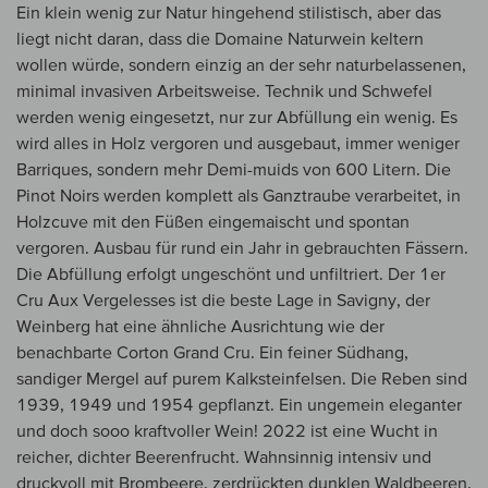
Ein klein wenig zur Natur hingehend stilistisch, aber das
liegt nicht daran, dass die Domaine Naturwein keltern
wollen würde, sondern einzig an der sehr naturbelassenen,
minimal invasiven Arbeitsweise. Technik und Schwefel
werden wenig eingesetzt, nur zur Abfüllung ein wenig. Es
wird alles in Holz vergoren und ausgebaut, immer weniger
Barriques, sondern mehr Demi-muids von 600 Litern. Die
Pinot Noirs werden komplett als Ganztraube verarbeitet, in
Holzcuve mit den Füßen eingemaischt und spontan
vergoren. Ausbau für rund ein Jahr in gebrauchten Fässern.
Die Abfüllung erfolgt ungeschönt und unfiltriert. Der 1er
Cru Aux Vergelesses ist die beste Lage in Savigny, der
Weinberg hat eine ähnliche Ausrichtung wie der
benachbarte Corton Grand Cru. Ein feiner Südhang,
sandiger Mergel auf purem Kalksteinfelsen. Die Reben sind
1939, 1949 und 1954 gepflanzt. Ein ungemein eleganter
und doch sooo kraftvoller Wein! 2022 ist eine Wucht in
reicher, dichter Beerenfrucht. Wahnsinnig intensiv und
druckvoll mit Brombeere, zerdrückten dunklen Waldbeeren,