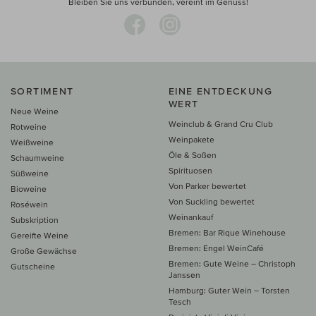
Bleiben Sie uns verbunden, vereint im Genuss!
SORTIMENT
EINE ENTDECKUNG
WERT
Neue Weine
Weinclub & Grand Cru Club
Rotweine
Weinpakete
Weißweine
Öle & Soßen
Schaumweine
Spirituosen
Süßweine
Von Parker bewertet
Bioweine
Von Suckling bewertet
Roséwein
Weinankauf
Subskription
Bremen: Bar Rique Winehouse
Gereifte Weine
Bremen: Engel WeinCafé
Große Gewächse
Bremen: Gute Weine – Christoph
Gutscheine
Janssen
Hamburg: Guter Wein – Torsten
Tesch