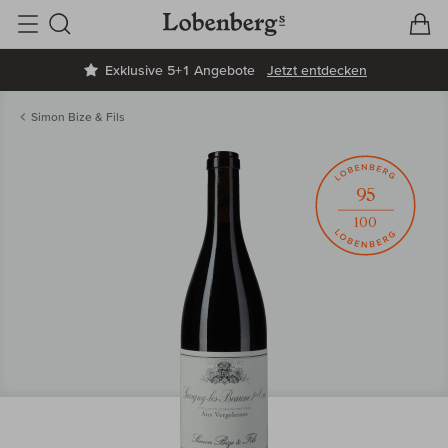
V
W
Suche
Exklusive 5+1 Angebote
Jetzt entdecken
Simon Bize & Fils
95
100