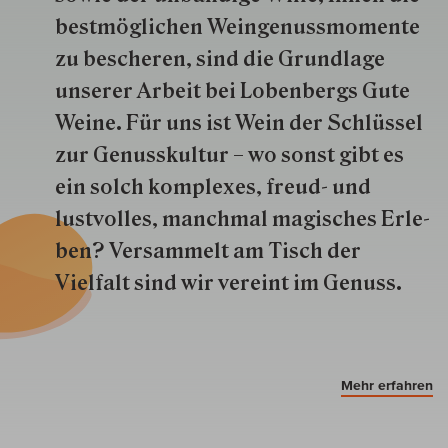
best­mög­lich­en Wein­genuss­momente
zu besche­ren, sind die Grund­lage
unserer Arbeit bei Lobenbergs Gute
Weine. Für uns ist Wein der Schlüs­sel
zur Genuss­kultur – wo sonst gibt es
ein solch kom­plexes, freud- und
lustvolles, manchmal ma­gisch­es Er­le­
ben? Versammelt am Tisch der
Vielfalt sind wir ver­eint im Genuss.
Mehr erfahren