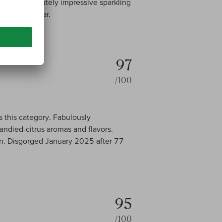
his is an absolutely impressive sparkling
pril this year.
97
/100
s this category. Fabulously
andied-citrus aromas and flavors.
on. Disgorged January 2025 after 77
95
/100