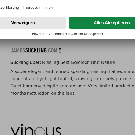
grip and a persistently refreshing as well as saline finish, t
wine from the grand cru Goldloch. Tasted at the domaine in A
Suckling über:
Riesling Sekt Goldloch Brut Nature
A super-elegant and refined sparkling riesling that redefine
concentrated yet light-footed, showing extremely precise c
Great harmony despite zero dosage. Very limited producti
months maturation on the lees.