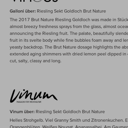
Galloni über:
Riesling Sekt Goldloch Brut Nature
The 2017 Brut Nature Riesling Goldloch was made in Stüc
almost breezy freshness sprays from the glass, almost ocean
announcing the Riesling fruit. The palate, beautifully slend
fruit in its svelte body while fine bubbles foam away and le
yeasty backdrop. The Brut Nature dosage highlights the abso
extended aging shimmers with dried lemon peel dipped in c
cut, salty, classy and long.
Vinum über:
Riesling Sekt Goldloch Brut Nature
Helles Strohgelb. Viel Granny Smith und Zitronenkuchen. E
Orangenblüten. Weißes Nougat. Ananassalbei. Am Gaumen se