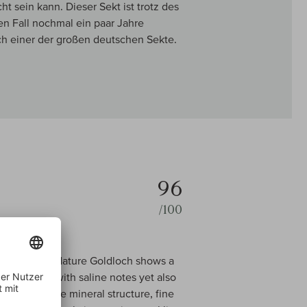
t sein kann. Dieser Sekt ist trotz des
en Fall nochmal ein paar Jahre
ch einer der großen deutschen Sekte.
96
/100
e 2017 Brut Nature Goldloch shows a
termingled with saline notes yet also
 a distinctive mineral structure, fine