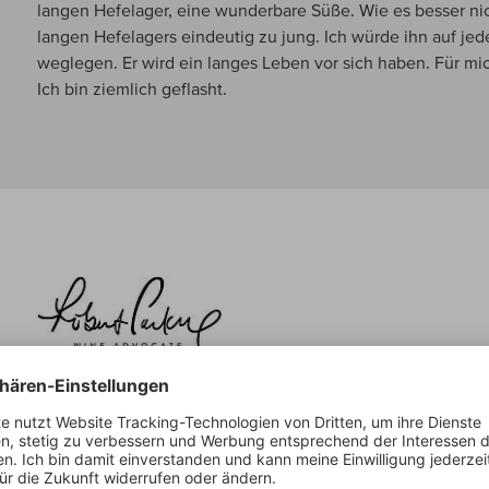
langen Hefelager, eine wunderbare Süße. Wie es besser nich
langen Hefelagers eindeutig zu jung. Ich würde ihn auf jed
weglegen. Er wird ein langes Leben vor sich haben. Für mi
Ich bin ziemlich geflasht.
Parker über:
Riesling Sekt Goldloch Brut Nature
Disgorged in February 2025 after 77 months sur lattes, th
deep, intense and elegant brioche and autolysis bouquet in
caramelly nuances. Mouth-filling but light and bone dry, with