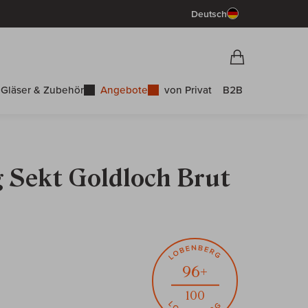
Deutsch
Vorschau War
Warenkorb
Gläser & Zubehör
Angebote
von Privat
B2B
g Sekt Goldloch Brut
96+
100