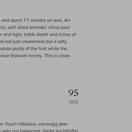
k and spent 77 months on lees. An
ic, with dried aromatic citrus peel
er and light, holds depth and riches of
nd not just creaminess but a salty
lute purity of the fruit while the
lear blossom honey. This is clean-
95
/100
in Touch Hibiskus, vorrangig aber
hr gut balanciert, bleibt leichtfüßig