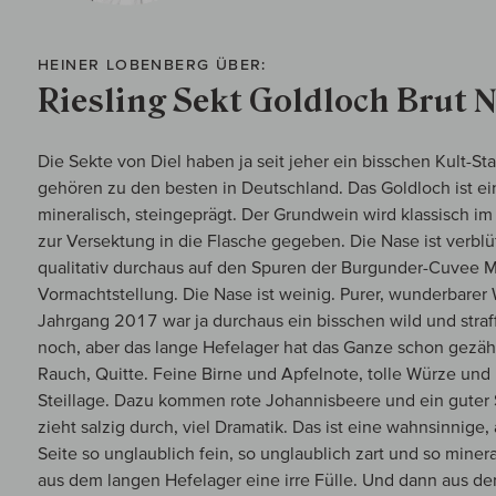
HEINER LOBENBERG ÜBER:
Riesling Sekt Goldloch Brut 
Die Sekte von Diel haben ja seit jeher ein bisschen Kult-St
gehören zu den besten in Deutschland. Das Goldloch ist ein
mineralisch, steingeprägt. Der Grundwein wird klassisch i
zur Versektung in die Flasche gegeben. Die Nase ist verbl
qualitativ durchaus auf den Spuren der Burgunder-Cuvee Mo
Vormachtstellung. Die Nase ist weinig. Purer, wunderbarer
Jahrgang 2017 war ja durchaus ein bisschen wild und straf
noch, aber das lange Hefelager hat das Ganze schon gezähmt
Rauch, Quitte. Feine Birne und Apfelnote, tolle Würze und 
Steillage. Dazu kommen rote Johannisbeere und ein guter S
zieht salzig durch, viel Dramatik. Das ist eine wahnsinnige
Seite so unglaublich fein, so unglaublich zart und so minera
aus dem langen Hefelager eine irre Fülle. Und dann aus de