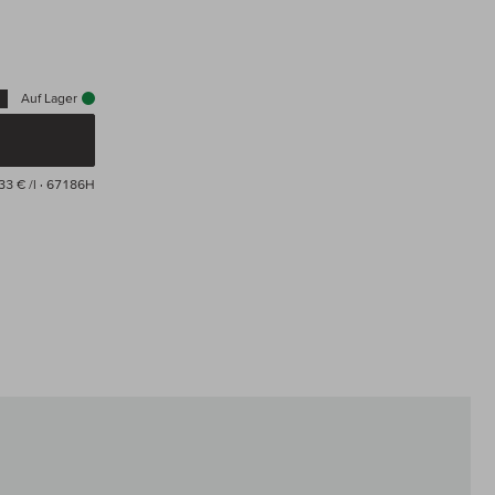
Auf Lager
33 € /l
· 67186H