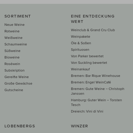
SORTIMENT
EINE ENTDECKUNG
WERT
Neue Weine
Weinclub & Grand Cru Club
Rotweine
Weinpakete
Weißweine
Öle & Soßen
Schaumweine
Spirituosen
Süßweine
Von Parker bewertet
Bioweine
Von Suckling bewertet
Roséwein
Weinankauf
Subskription
Bremen: Bar Rique Winehouse
Gereifte Weine
Bremen: Engel WeinCafé
Große Gewächse
Bremen: Gute Weine – Christoph
Gutscheine
Janssen
Hamburg: Guter Wein – Torsten
Tesch
Dreieich: Vini di Vini
LOBENBERGS
WINZER