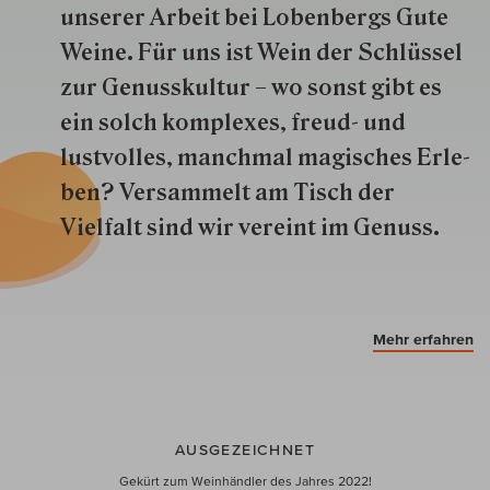
unserer Arbeit bei Lobenbergs Gute
Weine. Für uns ist Wein der Schlüs­sel
zur Genuss­kultur – wo sonst gibt es
ein solch kom­plexes, freud- und
lustvolles, manchmal ma­gisch­es Er­le­
ben? Versammelt am Tisch der
Vielfalt sind wir ver­eint im Genuss.
Mehr erfahren
AUSGEZEICHNET
Gekürt zum Weinhändler des Jahres 2022!