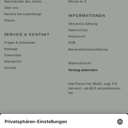
Weinhändler des Jahres
Winzer A–Z
Über uns
Karriere bei Lobenbergs
INFORMATIONEN
Presse
Versand & Zahlung
Datenschutz
SERVICE & KONTAKT
Impressum
Fragen & Antworten
AGB
Kataloge
Barrierefreiheitserklärung
Downloads
Weinarchiv
Widerrufsrecht
Kontakt
Vertrag widerrufen
Alle Preise inkl. MwSt., zzgl. 5 €
Versand
– ab
60 € versand­kosten­
frei