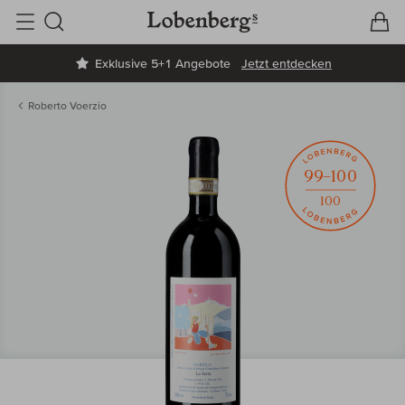
V
W
Suche
Exklusive 5+1 Angebote
Jetzt entdecken
Roberto Voerzio
99–100
100