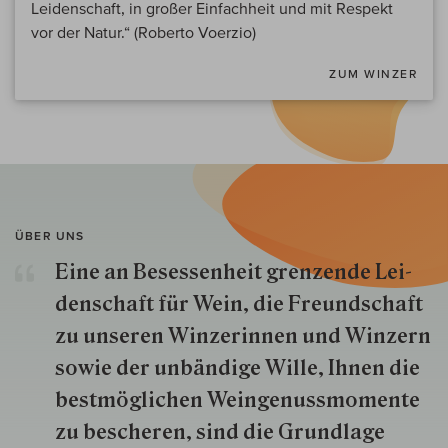
Leidenschaft, in großer Einfachheit und mit Respekt
vor der Natur.“ (Roberto Voerzio)
ZUM WINZER
ÜBER UNS
Eine an Besessenheit gren­zende Lei­
den­schaft für Wein, die Freund­schaft
zu unseren Win­zer­innen und Win­zern
so­wie der un­bän­dige Wille, Ihnen die
best­mög­lich­en Wein­genuss­momente
zu besche­ren, sind die Grund­lage