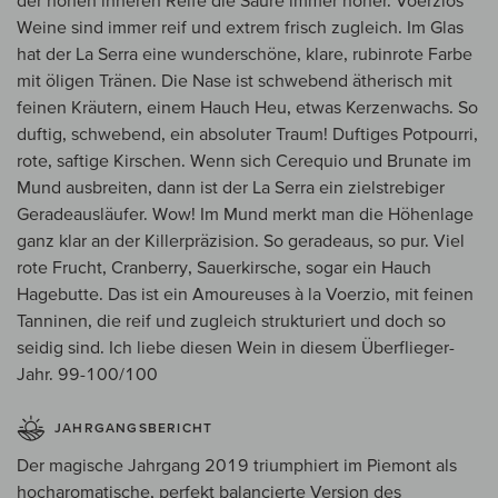
der hohen inneren Reife die Säure immer höher. Voerzios
Weine sind immer reif und extrem frisch zugleich. Im Glas
hat der La Serra eine wunderschöne, klare, rubinrote Farbe
mit öligen Tränen. Die Nase ist schwebend ätherisch mit
feinen Kräutern, einem Hauch Heu, etwas Kerzenwachs. So
duftig, schwebend, ein absoluter Traum! Duftiges Potpourri,
rote, saftige Kirschen. Wenn sich Cerequio und Brunate im
Mund ausbreiten, dann ist der La Serra ein zielstrebiger
Geradeausläufer. Wow! Im Mund merkt man die Höhenlage
ganz klar an der Killerpräzision. So geradeaus, so pur. Viel
rote Frucht, Cranberry, Sauerkirsche, sogar ein Hauch
Hagebutte. Das ist ein Amoureuses à la Voerzio, mit feinen
Tanninen, die reif und zugleich strukturiert und doch so
seidig sind. Ich liebe diesen Wein in diesem Überflieger-
Jahr. 99-100/100
JAHRGANGSBERICHT
Der magische Jahrgang 2019 triumphiert im Piemont als
hocharomatische, perfekt balancierte Version des