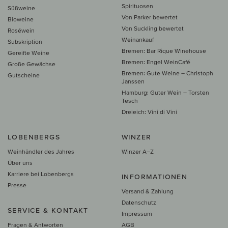
Spirituosen
Süßweine
Von Parker bewertet
Bioweine
Von Suckling bewertet
Roséwein
Weinankauf
Subskription
Bremen: Bar Rique Winehouse
Gereifte Weine
Bremen: Engel WeinCafé
Große Gewächse
Bremen: Gute Weine – Christoph
Gutscheine
Janssen
Hamburg: Guter Wein – Torsten
Tesch
Dreieich: Vini di Vini
LOBENBERGS
WINZER
Weinhändler des Jahres
Winzer A–Z
Über uns
Karriere bei Lobenbergs
INFORMATIONEN
Presse
Versand & Zahlung
Datenschutz
SERVICE & KONTAKT
Impressum
Fragen & Antworten
AGB