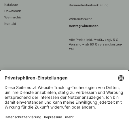
Kataloge
Barrierefreiheitserklärung
Downloads
Weinarchiv
Widerrufsrecht
Kontakt
Vertrag widerrufen
Alle Preise inkl. MwSt., zzgl. 5 €
Versand
– ab
60 € versand­kosten­
frei
Beratung unter
+49 421 696 797-0
1.000 Winzer –
Weinhändler
Zurück
Über 7.000 Weine
des Jahres 2022