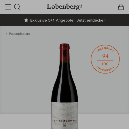
V
W
Suche
Exklusive 5+1 Angebote
Jetzt entdecken
Passopisciaro
94
100