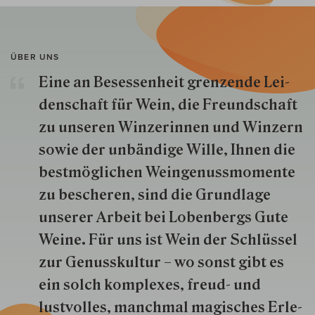
ÜBER UNS
Eine an Besessenheit gren­zende Lei­
den­schaft für Wein, die Freund­schaft
zu unseren Win­zer­innen und Win­zern
so­wie der un­bän­dige Wille, Ihnen die
best­mög­lich­en Wein­genuss­momente
zu besche­ren, sind die Grund­lage
unserer Arbeit bei Lobenbergs Gute
Weine. Für uns ist Wein der Schlüs­sel
zur Genuss­kultur – wo sonst gibt es
ein solch kom­plexes, freud- und
lustvolles, manchmal ma­gisch­es Er­le­