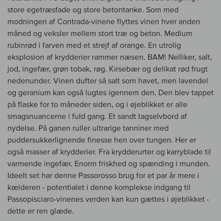
store egetræsfade og store betontanke. Som med
modningen af Contrada-vinene flyttes vinen hver anden
måned og veksler mellem stort træ og beton. Medium
rubinrød i farven med et strejf af orange. En utrolig
eksplosion af krydderier rammer næsen. BAM! Nelliker, salt,
jod, ingefær, grøn tobak, røg. Kirsebær og delikat rød frugt
nedenunder. Vinen dufter så salt som havet, men lavendel
og geranium kan også lugtes igennem den. Den blev tappet
på flaske for to måneder siden, og i øjeblikket er alle
smagsnuancerne i fuld gang. Et sandt tagselvbord af
nydelse. På ganen ruller ultrarige tanniner med
puddersukkerlignende finesse hen over tungen. Her er
også masser af krydderier. Fra krydderurter og karryblade til
varmende ingefær. Enorm friskhed og spænding i munden.
Ideelt set har denne Passorosso brug for et par år mere i
kælderen - potentialet i denne komplekse indgang til
Passopisciaro-vinenes verden kan kun gættes i øjeblikket -
dette er ren glæde.