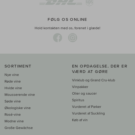
FØLG OS ONLINE
Hold kontakten med os, forenet i glæde!
SORTIMENT
EN OPDAGELSE, DER ER
VÆRD AT GØRE
Nye vine
Vinklub og Grand Cru-klub
Røde vine
Vinpakker
Hvide vine
Olier og saucer
Mousserende vine
Spiritus
Søde vine
Vurderet af Parker
Økologiske vine
Vurderet af Suckling
Rosé-vine
Køb af vin
Modne vine
Große Gewächse