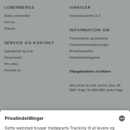
LOBENBERGS
VINAVLER
Årets vinhandler
Vinproducenter A-Z
Om os
Presse
INFORMATION OM
Forsendelse og betaling
SERVICE OG KONTAKT
Virksomhedsoplysninger
Spørgsmål og svar
Privatlivspolitik
Downloads
Handelsbetingelser
Vin-arkiv
Kontakt os
Tilbagekaldelse af aftalen
Alle priser er inkl. moms, plus 39
DKK i fragt
- fra
450 DKK gratis fragt
Kundeservice: