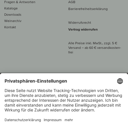
Fragen & Antworten
AGB
Kataloge
Barrierefreiheitserklärung
Downloads
Weinarchiv
Widerrufsrecht
Kontakt
Vertrag widerrufen
Alle Preise inkl. MwSt., zzgl. 5 €
Versand
– ab
60 € versand­kosten­
frei
Beratung unter
+49 421 696 797-0
1.000 Winzer –
Weinhändler
Zurück
Über 7.000 Weine
des Jahres 2022