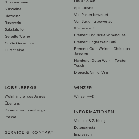
Öle & Soßen
Schaumweine
Spirituosen
Süßweine
Von Parker bewertet
Bioweine
Von Suckling bewertet
Roséwein
Weinankauf
Subskription
Bremen: Bar Rique Winehouse
Gereifte Weine
Bremen: Engel WeinCafé
Große Gewächse
Bremen: Gute Weine – Christoph
Gutscheine
Janssen
Hamburg: Guter Wein – Torsten
Tesch
Dreieich: Vini di Vini
LOBENBERGS
WINZER
Weinhändler des Jahres
Winzer A–Z
Über uns
Karriere bei Lobenbergs
INFORMATIONEN
Presse
Versand & Zahlung
Datenschutz
SERVICE & KONTAKT
Impressum