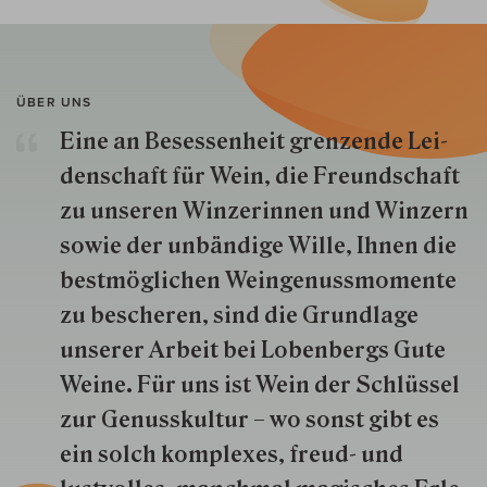
ÜBER UNS
Eine an Besessenheit gren­zende Lei­
den­schaft für Wein, die Freund­schaft
zu unseren Win­zer­innen und Win­zern
so­wie der un­bän­dige Wille, Ihnen die
best­mög­lich­en Wein­genuss­momente
zu besche­ren, sind die Grund­lage
unserer Arbeit bei Lobenbergs Gute
Weine. Für uns ist Wein der Schlüs­sel
zur Genuss­kultur – wo sonst gibt es
ein solch kom­plexes, freud- und