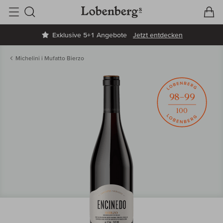
V
W
Suche
Exklusive 5+1 Angebote
Jetzt entdecken
Michelini i Mufatto Bierzo
98–99
100