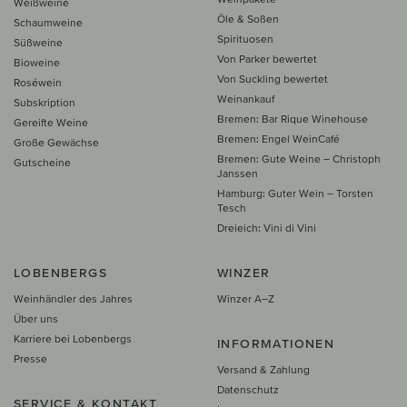
Weißweine
Öle & Soßen
Schaumweine
Spirituosen
Süßweine
Von Parker bewertet
Bioweine
Von Suckling bewertet
Roséwein
Weinankauf
Subskription
Bremen: Bar Rique Winehouse
Gereifte Weine
Bremen: Engel WeinCafé
Große Gewächse
Bremen: Gute Weine – Christoph
Gutscheine
Janssen
Hamburg: Guter Wein – Torsten
Tesch
Dreieich: Vini di Vini
LOBENBERGS
WINZER
Weinhändler des Jahres
Winzer A–Z
Über uns
Karriere bei Lobenbergs
INFORMATIONEN
Presse
Versand & Zahlung
Datenschutz
SERVICE & KONTAKT