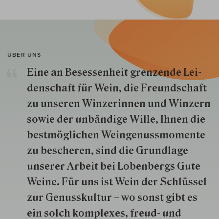
ÜBER UNS
Eine an Besessenheit gren­zende Lei­
den­schaft für Wein, die Freund­schaft
zu unseren Win­zer­innen und Win­zern
so­wie der un­bän­dige Wille, Ihnen die
best­mög­lich­en Wein­genuss­momente
zu besche­ren, sind die Grund­lage
unserer Arbeit bei Lobenbergs Gute
Weine. Für uns ist Wein der Schlüs­sel
zur Genuss­kultur – wo sonst gibt es
ein solch kom­plexes, freud- und