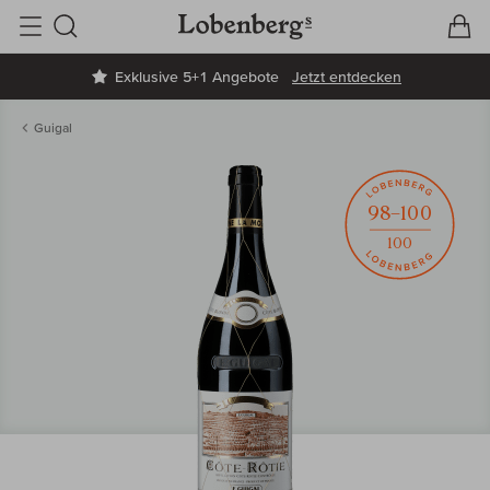
V
W
Suche
Exklusive 5+1 Angebote
Jetzt entdecken
Guigal
98–100
100