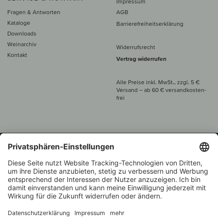
Impressum
Fragen & Antworten
AGB
Kataloge
Barrierefreiheitserklärung
Downloads
Weinarchiv
Widerrufsrecht
Kontakt
Vertrag widerrufen
Alle Preise inkl. MwSt., zzgl. 5 €
Versand
– ab
60 € versand­kosten­
frei
Beratung unter
+49 421 696 797-0
1.000 Winzer –
Weinhändler
Zurück
Über 7.000 Weine
des Jahres 2022