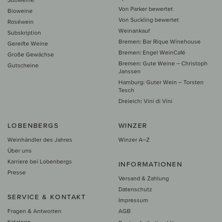
Von Parker bewertet
Bioweine
Von Suckling bewertet
Roséwein
Weinankauf
Subskription
Bremen: Bar Rique Winehouse
Gereifte Weine
Bremen: Engel WeinCafé
Große Gewächse
Bremen: Gute Weine – Christoph
Gutscheine
Janssen
Hamburg: Guter Wein – Torsten
Tesch
Dreieich: Vini di Vini
LOBENBERGS
WINZER
Weinhändler des Jahres
Winzer A–Z
Über uns
Karriere bei Lobenbergs
INFORMATIONEN
Presse
Versand & Zahlung
Datenschutz
SERVICE & KONTAKT
Impressum
Fragen & Antworten
AGB
Kataloge