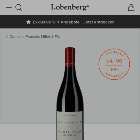
V
W
Suche
Exklusive 5+1 Angebote
Jetzt entdecken
Domaine Francois Millet & Fils
94–96
100