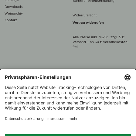
Barrierefreiheitserklärung
Downloads
Weinarchiv
Widerrufsrecht
Kontakt
Vertrag widerrufen
Alle Preise inkl. MwSt., zzgl. 5 €
Versand
– ab
60 € versand­kosten­
frei
Beratung unter
+49 421 696 797-0
1.000 Winzer –
Weinhändler
Zurück
Über 7.000 Weine
des Jahres 2022