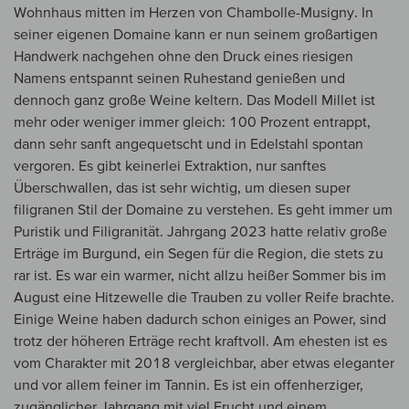
Wohnhaus mitten im Herzen von Chambolle-Musigny. In
seiner eigenen Domaine kann er nun seinem großartigen
Handwerk nachgehen ohne den Druck eines riesigen
Namens entspannt seinen Ruhestand genießen und
dennoch ganz große Weine keltern. Das Modell Millet ist
mehr oder weniger immer gleich: 100 Prozent entrappt,
dann sehr sanft angequetscht und in Edelstahl spontan
vergoren. Es gibt keinerlei Extraktion, nur sanftes
Überschwallen, das ist sehr wichtig, um diesen super
filigranen Stil der Domaine zu verstehen. Es geht immer um
Puristik und Filigranität. Jahrgang 2023 hatte relativ große
Erträge im Burgund, ein Segen für die Region, die stets zu
rar ist. Es war ein warmer, nicht allzu heißer Sommer bis im
August eine Hitzewelle die Trauben zu voller Reife brachte.
Einige Weine haben dadurch schon einiges an Power, sind
trotz der höheren Erträge recht kraftvoll. Am ehesten ist es
vom Charakter mit 2018 vergleichbar, aber etwas eleganter
und vor allem feiner im Tannin. Es ist ein offenherziger,
zugänglicher Jahrgang mit viel Frucht und einem