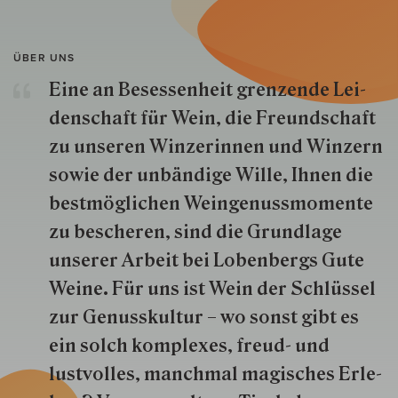
ÜBER UNS
Eine an Besessenheit gren­zende Lei­
den­schaft für Wein, die Freund­schaft
zu unseren Win­zer­innen und Win­zern
so­wie der un­bän­dige Wille, Ihnen die
best­mög­lich­en Wein­genuss­momente
zu besche­ren, sind die Grund­lage
unserer Arbeit bei Lobenbergs Gute
Weine. Für uns ist Wein der Schlüs­sel
zur Genuss­kultur – wo sonst gibt es
ein solch kom­plexes, freud- und
lustvolles, manchmal ma­gisch­es Er­le­