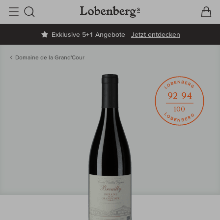
V
W
Suche
Exklusive 5+1 Angebote
Jetzt entdecken
Domaine de la Grand'Cour
92–94
100