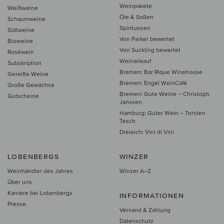
Weinpakete
Weißweine
Öle & Soßen
Schaumweine
Spirituosen
Süßweine
Von Parker bewertet
Bioweine
Von Suckling bewertet
Roséwein
Weinankauf
Subskription
Bremen: Bar Rique Winehouse
Gereifte Weine
Bremen: Engel WeinCafé
Große Gewächse
Bremen: Gute Weine – Christoph
Gutscheine
Janssen
Hamburg: Guter Wein – Torsten
Tesch
Dreieich: Vini di Vini
LOBENBERGS
WINZER
Weinhändler des Jahres
Winzer A–Z
Über uns
Karriere bei Lobenbergs
INFORMATIONEN
Presse
Versand & Zahlung
Datenschutz