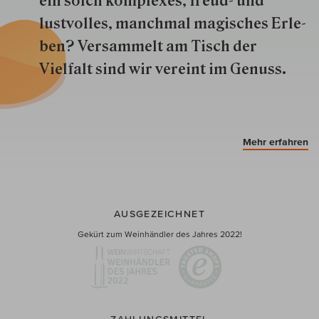
ein solch kom­plexes, freud- und
lustvolles, manchmal ma­gisch­es Er­le­
ben? Versammelt am Tisch der
Vielfalt sind wir ver­eint im Genuss.
Mehr erfahren
AUSGEZEICHNET
Gekürt zum Weinhändler des Jahres 2022!