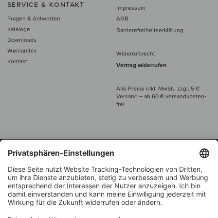
SERVICE & KONTAKT
Impressum
Fragen & Antworten
AGB
Kataloge
Barrierefreiheitserklärung
Downloads
Weinarchiv
Widerrufsrecht
Kontakt
Vertrag widerrufen
Alle Preise inkl. MwSt., zzgl. 5 €
Versand
– ab
60 € versand­kosten­
frei
Beratung unter
+49 421 696 797-0
1.000 Winzer –
Weinhändler
Zurück
Über 7.000 Weine
des Jahres 2022