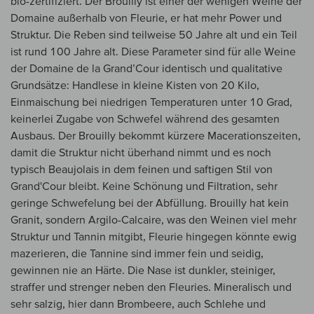
bio-zertifiziert. Der Brouilly ist einer der wenigen Weine der
Domaine außerhalb von Fleurie, er hat mehr Power und
Struktur. Die Reben sind teilweise 50 Jahre alt und ein Teil
ist rund 100 Jahre alt. Diese Parameter sind für alle Weine
der Domaine de la Grand’Cour identisch und qualitative
Grundsätze: Handlese in kleine Kisten von 20 Kilo,
Einmaischung bei niedrigen Temperaturen unter 10 Grad,
keinerlei Zugabe von Schwefel während des gesamten
Ausbaus. Der Brouilly bekommt kürzere Macerationszeiten,
damit die Struktur nicht überhand nimmt und es noch
typisch Beaujolais in dem feinen und saftigen Stil von
Grand'Cour bleibt. Keine Schönung und Filtration, sehr
geringe Schwefelung bei der Abfüllung. Brouilly hat kein
Granit, sondern Argilo-Calcaire, was den Weinen viel mehr
Struktur und Tannin mitgibt, Fleurie hingegen könnte ewig
mazerieren, die Tannine sind immer fein und seidig,
gewinnen nie an Härte. Die Nase ist dunkler, steiniger,
straffer und strenger neben den Fleuries. Mineralisch und
sehr salzig, hier dann Brombeere, auch Schlehe und