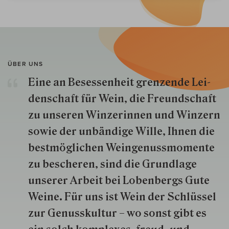
ÜBER UNS
Eine an Besessenheit gren­zende Lei­
den­schaft für Wein, die Freund­schaft
zu unseren Win­zer­innen und Win­zern
so­wie der un­bän­dige Wille, Ihnen die
best­mög­lich­en Wein­genuss­momente
zu besche­ren, sind die Grund­lage
unserer Arbeit bei Lobenbergs Gute
Weine. Für uns ist Wein der Schlüs­sel
zur Genuss­kultur – wo sonst gibt es