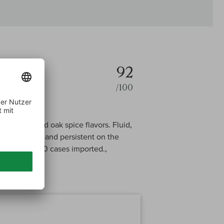
92
/100
let, earth and oak spice flavors. Fluid,
remains fresh and persistent on the
ses made, 150 cases imported.,