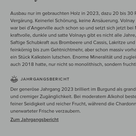
Ausbau nur im gebrauchten Holz in 2023, dazu 20 bis 30 
Vergärung. Keinerlei Schönung, keine Ansäuerung. Volnay h
war bei d’Angerville auch schon so und setzt sich jetzt bei N
kraftvolle, dunkle und satte Volnays gibt es nicht alle Jahre,
Saftige Schubkraft aus Brombeere und Cassis, Lakritze und 
feinkörnig bis zum Gehtnichtmehr, aber schon massiv vor
ein Stück Kalkstein lutschen. Enorme Mineralität und zugle
auch 2018 hatte, nur nicht so monolithisch, sondern fruch
JAHRGANGSBERICHT
Der generöse Jahrgang 2023 brilliert im Burgund als grand
und cremiger Zugänglichkeit. Bei moderatem Alkohol bes
feiner Seidigkeit und reicher Frucht, während die Chardonn
unerwarteter Frische verzaubern.
Zum Jahrgangsbericht