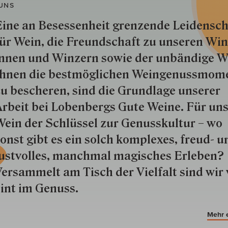
UNS
ine an Besessenheit gren­zende Lei­den­sch
ür Wein, die Freund­schaft zu unseren Win­
nnen und Win­zern so­wie der un­bän­dige Wi
hnen die best­mög­lich­en Wein­genuss­mom
u besche­ren, sind die Grund­lage unserer
rbeit bei Lobenbergs Gute Weine. Für uns
ein der Schlüs­sel zur Genuss­kultur – wo
onst gibt es ein solch kom­plexes, freud- u
ustvolles, manchmal ma­gisch­es Er­le­ben?
ersammelt am Tisch der Vielfalt sind wir 
int im Genuss.
Mehr 