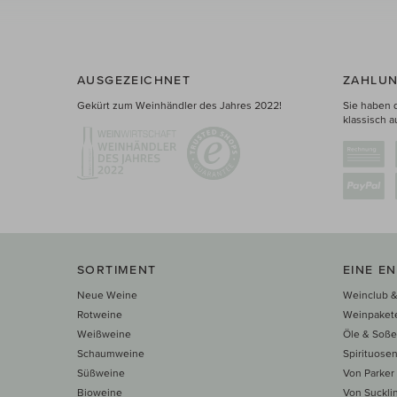
AUSGEZEICHNET
ZAHLUN
Gekürt zum Weinhändler des Jahres 2022!
Sie haben 
klassisch a
SORTIMENT
EINE E
Neue Weine
Weinclub &
Rotweine
Weinpaket
Weißweine
Öle & Soß
Schaumweine
Spirituose
Süßweine
Von Parker
Bioweine
Von Suckli