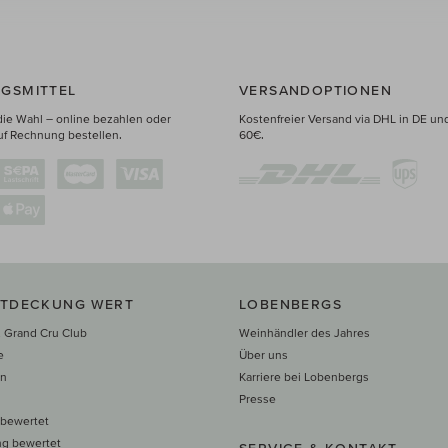
GSMITTEL
VERSANDOPTIONEN
die Wahl – online bezahlen oder
Kostenfreier Versand via DHL in DE un
uf Rechnung bestellen.
60€.
NTDECKUNG WERT
LOBENBERGS
 Grand Cru Club
Weinhändler des Jahres
e
Über uns
en
Karriere bei Lobenbergs
n
Presse
 bewertet
ng bewertet
SERVICE & KONTAKT