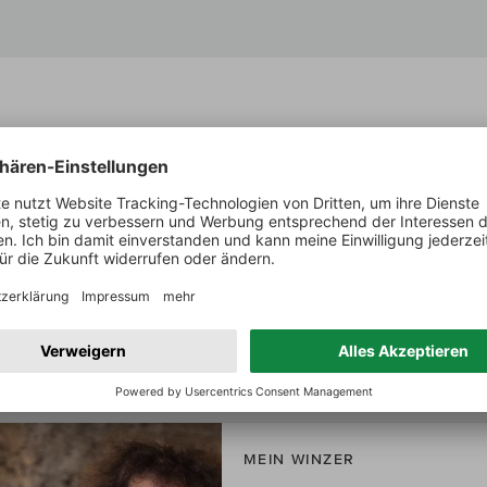
Wine Spectator über:
Volnay Lieu Dit Les Grands Poisots
Ripe and expressive, displaying black cherry, blackberry, vio
with the requisite tannins underneath for support, this red 
crisp, dense finish. Best from 2028 through 2042. 500 ca
MEIN WINZER