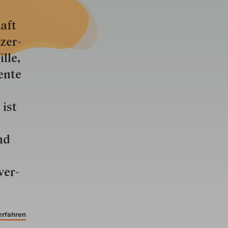
aft
zer­
lle,
ente
 ist
nd
ver­
erfahren