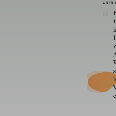
ÜBER 
E
f
i
I
z
A
W
s
l
V
e