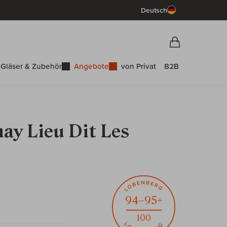
Deutsch
Vorschau War
Warenkorb
Gläser & Zubehör
Angebote
von Privat
B2B
ay Lieu Dit Les
94–95+
100