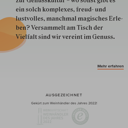
zur Genuss­kultur – wo sonst gibt es
ein solch kom­plexes, freud- und
lustvolles, manchmal ma­gisch­es Er­le­
ben? Versammelt am Tisch der
Vielfalt sind wir ver­eint im Genuss.
Mehr erfahren
AUSGEZEICHNET
Gekürt zum Weinhändler des Jahres 2022!