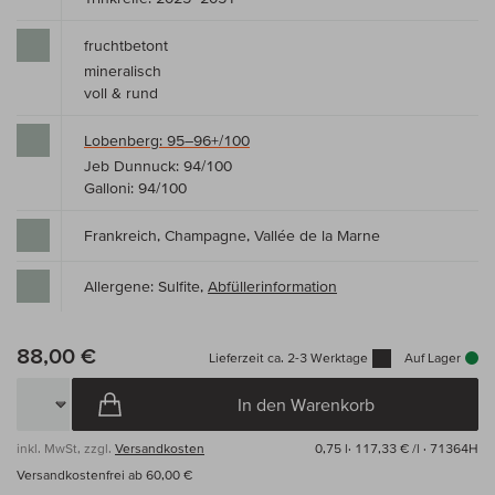
fruchtbetont
mineralisch
voll & rund
Lobenberg: 95–96+/100
Jeb Dunnuck: 94/100
Galloni: 94/100
Frankreich, Champagne, Vallée de la Marne
Allergene: Sulfite,
Abfüllerinformation
88,00 €
Lieferzeit ca. 2-3 Werktage
Auf Lager
In den Warenkorb
inkl. MwSt, zzgl.
Versandkosten
0,75 l·
117,33 € /l
· 71364H
Versandkostenfrei ab 60,00 €