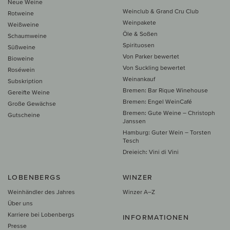
Neue Weine
Weinclub & Grand Cru Club
Rotweine
Weinpakete
Weißweine
Öle & Soßen
Schaumweine
Spirituosen
Süßweine
Von Parker bewertet
Bioweine
Von Suckling bewertet
Roséwein
Weinankauf
Subskription
Bremen: Bar Rique Winehouse
Gereifte Weine
Bremen: Engel WeinCafé
Große Gewächse
Bremen: Gute Weine – Christoph
Gutscheine
Janssen
Hamburg: Guter Wein – Torsten
Tesch
Dreieich: Vini di Vini
LOBENBERGS
WINZER
Weinhändler des Jahres
Winzer A–Z
Über uns
Karriere bei Lobenbergs
INFORMATIONEN
Presse