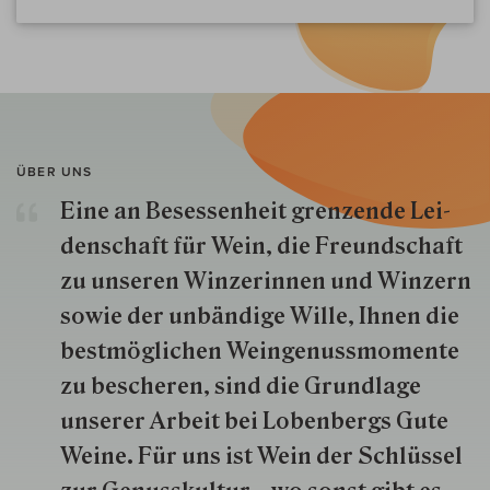
ÜBER UNS
Eine an Besessenheit gren­zende Lei­
den­schaft für Wein, die Freund­schaft
zu unseren Win­zer­innen und Win­zern
so­wie der un­bän­dige Wille, Ihnen die
best­mög­lich­en Wein­genuss­momente
zu besche­ren, sind die Grund­lage
unserer Arbeit bei Lobenbergs Gute
Weine. Für uns ist Wein der Schlüs­sel