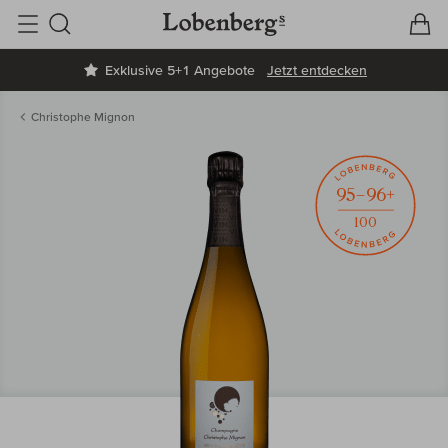
V
W
Suche
Exklusive 5+1 Angebote
Jetzt entdecken
Christophe Mignon
95–96+
100