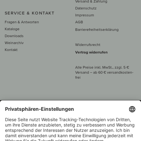
Versand & Zahlung
Datenschutz
SERVICE & KONTAKT
Impressum
Fragen & Antworten
AGB
Kataloge
Barrierefreiheitserklärung
Downloads
Weinarchiv
Widerrufsrecht
Kontakt
Vertrag widerrufen
Alle Preise inkl. MwSt., zzgl. 5 €
Versand
– ab
60 € versand­kosten­
frei
Beratung unter
+49 421 696 797-0
1.000 Winzer –
Weinhändler
Über 7.000 Weine
des Jahres 2022