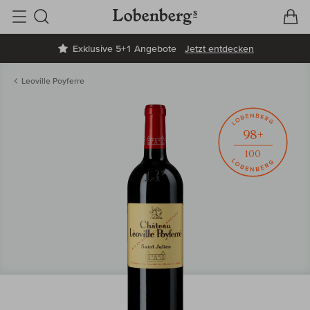
V
W
Suche
Exklusive 5+1 Angebote
Jetzt entdecken
Leoville Poyferre
98+
100