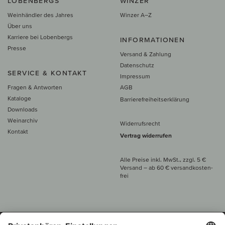
LOBENBERGS
WINZER
Weinhändler des Jahres
Winzer A–Z
Über uns
Karriere bei Lobenbergs
INFORMATIONEN
Presse
Versand & Zahlung
Datenschutz
SERVICE & KONTAKT
Impressum
Fragen & Antworten
AGB
Kataloge
Barrierefreiheitserklärung
Downloads
Weinarchiv
Widerrufsrecht
Kontakt
Vertrag widerrufen
Alle Preise inkl. MwSt., zzgl. 5 €
Versand
– ab
60 € versand­kosten­
frei