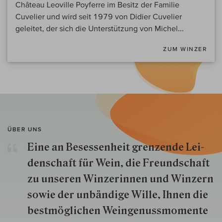
Château Leoville Poyferre im Besitz der Familie
Cuvelier und wird seit 1979 von Didier Cuvelier
geleitet, der sich die Unterstützung von Michel...
ZUM WINZER
ÜBER UNS
Eine an Besessenheit gren­zende Lei­
den­schaft für Wein, die Freund­schaft
zu unseren Win­zer­innen und Win­zern
so­wie der un­bän­dige Wille, Ihnen die
best­mög­lich­en Wein­genuss­momente