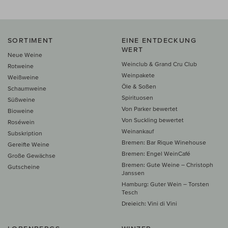
SORTIMENT
EINE ENTDECKUNG
WERT
Neue Weine
Weinclub & Grand Cru Club
Rotweine
Weinpakete
Weißweine
Öle & Soßen
Schaumweine
Spirituosen
Süßweine
Von Parker bewertet
Bioweine
Von Suckling bewertet
Roséwein
Weinankauf
Subskription
Bremen: Bar Rique Winehouse
Gereifte Weine
Bremen: Engel WeinCafé
Große Gewächse
Bremen: Gute Weine – Christoph
Gutscheine
Janssen
Hamburg: Guter Wein – Torsten
Tesch
Dreieich: Vini di Vini