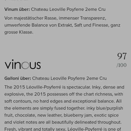
Vinum über:
Chateau Leoville Poyferre 2eme Cru
Von majestätischer Rasse, immenser Transparenz,
umwerfende Balance von Extrakt, Saft und Finesse, ganz
grosse Klasse.
97
/100
Galloni über:
Chateau Leoville Poyferre 2eme Cru
The 2015 Léoville-Poyferré is spectacular. Inky, dense and
explosive, the 2015 possesses off the chart richness, with
soft contours, no hard edges and exceptional balance. All
the elements are simply fused together. inky blue/purplish
fruit, chocolate, new leather, blueberry jam, exotic spice
and violet notes are all beautifully delineated throughout.
Fresh, vibrant and totally sexy, Léoville-Poyferré is one of