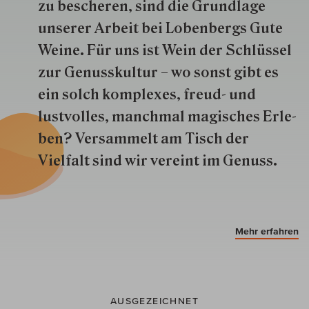
zu besche­ren, sind die Grund­lage
unserer Arbeit bei Lobenbergs Gute
Weine. Für uns ist Wein der Schlüs­sel
zur Genuss­kultur – wo sonst gibt es
ein solch kom­plexes, freud- und
lustvolles, manchmal ma­gisch­es Er­le­
ben? Versammelt am Tisch der
Vielfalt sind wir ver­eint im Genuss.
Mehr erfahren
AUSGEZEICHNET