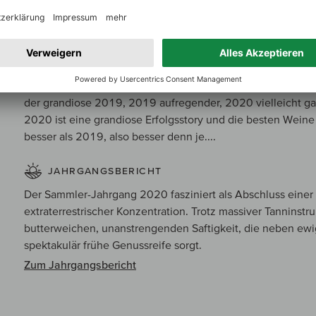
ganzen Kirschigkeit, die man auch dort vermutet und erwar
spielerisch und doch hochintensiv. Totale Finesse im Mund.
junge Zwetschge. Grandiose Länge, im Finale pinke Grapefr
Lang, spielerisch und fein. Auch hier ein sehr klassisches 
wunderbaren Balance zwischen Reife und Frische laufend, w
Feinheit, Zartheit und drahtige Power überwiegen. Was für 
der grandiose 2019, 2019 aufregender, 2020 vielleicht ga
2020 ist eine grandiose Erfolgsstory und die besten Weine 
besser als 2019, also besser denn je....
JAHRGANGSBERICHT
Der Sammler-Jahrgang 2020 fasziniert als Abschluss einer 
extraterrestrischer Konzentration. Trotz massiver Tanninstr
butterweichen, unanstrengenden Saftigkeit, die neben ewig
spektakulär frühe Genussreife sorgt.
Zum Jahrgangsbericht