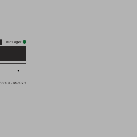
Auf Lager
33 € /l
· 45307H