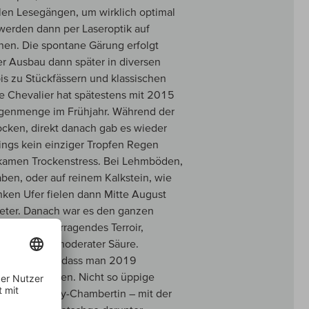
ielen Lesegängen, um wirklich optimal
 werden dann per Laseroptik auf
hen. Die spontane Gärung erfolgt
er Ausbau dann später in diversen
s zu Stückfässern und klassischen
e Chevalier hat spätestens mit 2015
genmenge im Frühjahr. Während der
ocken, direkt danach gab es wieder
dings kein einziger Tropfen Regen
ekamen Trockenstress. Bei Lehmböden,
ben, oder auf reinem Kalkstein, wie
inken Ufer fielen dann Mitte August
meter. Danach war es den ganzen
n für hervorragendes Terroir,
, bei recht moderater Säure.
dachte nicht, dass man 2019
er feine Blüten. Nicht so üppige
nd pur. Gevrey-Chambertin – mit der