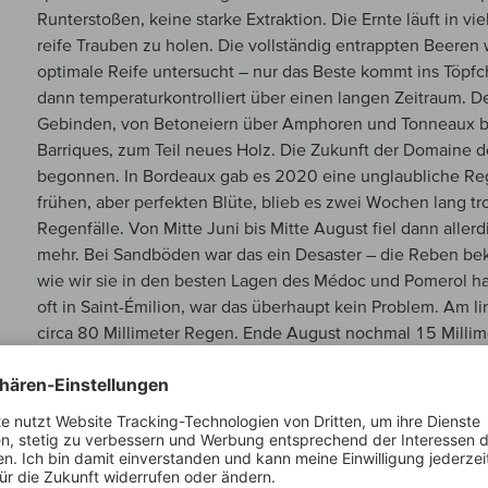
Runterstoßen, keine starke Extraktion. Die Ernte läuft in v
reife Trauben zu holen. Die vollständig entrappten Beeren
optimale Reife untersucht – nur das Beste kommt ins Töpfc
dann temperaturkontrolliert über einen langen Zeitraum. D
Gebinden, von Betoneiern über Amphoren und Tonneaux bi
Barriques, zum Teil neues Holz. Die Zukunft der Domaine d
begonnen. In Bordeaux gab es 2020 eine unglaubliche Re
frühen, aber perfekten Blüte, blieb es zwei Wochen lang tr
Regenfälle. Von Mitte Juni bis Mitte August fiel dann aller
mehr. Bei Sandböden war das ein Desaster – die Reben b
wie wir sie in den besten Lagen des Médoc und Pomerol ha
oft in Saint-Émilion, war das überhaupt kein Problem. Am l
circa 80 Millimeter Regen. Ende August nochmal 15 Milli
September über trocken. Also ziemlich perfekte Bedingunge
perfekte Bedingungen für hohe Reife und satte Tanninwerte
Domaine de Chevalier 2020: Wow, was für eine Nase! Ich 
wiederholen kann. So eine hohe Intensität. Blütenduftig, ab
Veilchen, sondern ganz zarte helle Blüten. Darunter Burgu