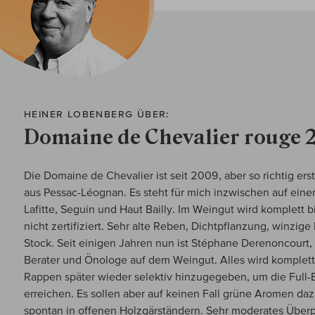
HEINER LOBENBERG ÜBER:
Domaine de Chevalier rouge 
Die Domaine de Chevalier ist seit 2009, aber so richtig er
aus Pessac-Léognan. Es steht für mich inzwischen auf eine
Lafitte, Seguin und Haut Bailly. Im Weingut wird komplett b
nicht zertifiziert. Sehr alte Reben, Dichtpflanzung, winzig
Stock. Seit einigen Jahren nun ist Stéphane Derenoncourt, 
Berater und Önologe auf dem Weingut. Alles wird komplet
Rappen später wieder selektiv hinzugegeben, um die Full
erreichen. Es sollen aber auf keinen Fall grüne Aromen d
spontan in offenen Holzgärständern. Sehr moderates Überp