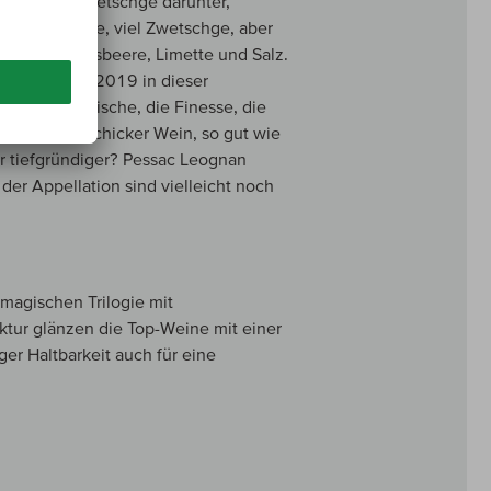
tet. Helle Zwetschge darunter,
 Sauerkirsche, viel Zwetschge, aber
uit, Johannisbeere, Limette und Salz.
Jahr. Und wie 2019 in dieser
obei die Frische, die Finesse, die
ein extrem schicker Wein, so gut wie
r tiefgründiger? Pessac Leognan
der Appellation sind vielleicht noch
magischen Trilogie mit
uktur glänzen die Top-Weine mit einer
er Haltbarkeit auch für eine