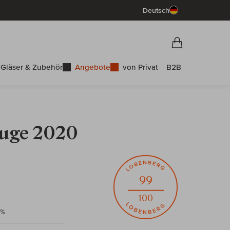
Deutsch
Vorschau War
Warenkorb
Gläser & Zubehör
Angebote
von Privat
B2B
ouge 2020
99
100
5%