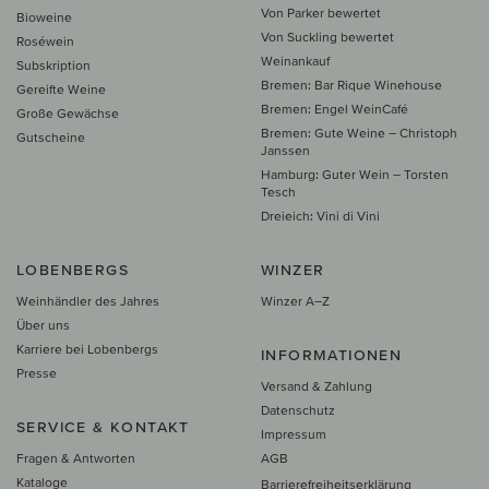
Von Parker bewertet
Bioweine
Von Suckling bewertet
Roséwein
Weinankauf
Subskription
Bremen: Bar Rique Winehouse
Gereifte Weine
Bremen: Engel WeinCafé
Große Gewächse
Bremen: Gute Weine – Christoph
Gutscheine
Janssen
Hamburg: Guter Wein – Torsten
Tesch
Dreieich: Vini di Vini
LOBENBERGS
WINZER
Weinhändler des Jahres
Winzer A–Z
Über uns
Karriere bei Lobenbergs
INFORMATIONEN
Presse
Versand & Zahlung
Datenschutz
SERVICE & KONTAKT
Impressum
Fragen & Antworten
AGB
Kataloge
Barrierefreiheitserklärung