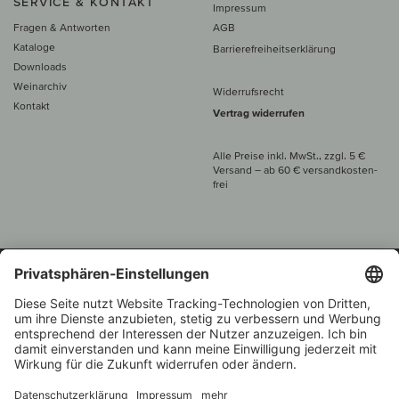
SERVICE & KONTAKT
Impressum
Fragen & Antworten
AGB
Kataloge
Barrierefreiheitserklärung
Downloads
Weinarchiv
Widerrufsrecht
Kontakt
Vertrag widerrufen
Alle Preise inkl. MwSt., zzgl. 5 €
Versand
– ab
60 € versand­kosten­
frei
Beratung unter
+49 421 696 797-0
1.000 Winzer –
Weinhändler
Zurück
Über 7.000 Weine
des Jahres 2022