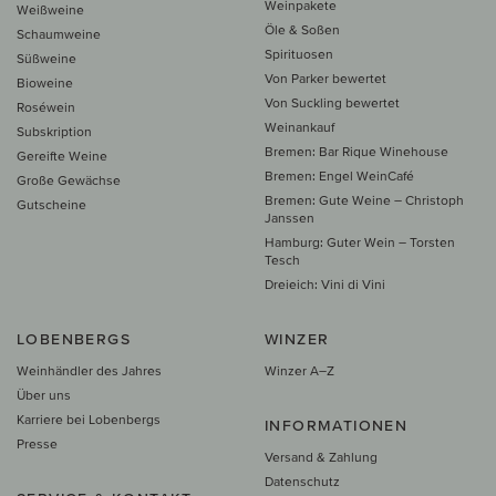
Weinpakete
Weißweine
Öle & Soßen
Schaumweine
Spirituosen
Süßweine
Von Parker bewertet
Bioweine
Von Suckling bewertet
Roséwein
Weinankauf
Subskription
Bremen: Bar Rique Winehouse
Gereifte Weine
Bremen: Engel WeinCafé
Große Gewächse
Bremen: Gute Weine – Christoph
Gutscheine
Janssen
Hamburg: Guter Wein – Torsten
Tesch
Dreieich: Vini di Vini
LOBENBERGS
WINZER
Weinhändler des Jahres
Winzer A–Z
Über uns
Karriere bei Lobenbergs
INFORMATIONEN
Presse
Versand & Zahlung
Datenschutz