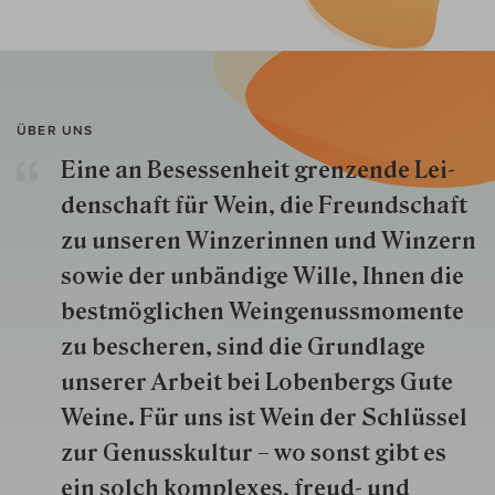
ÜBER UNS
Eine an Besessenheit gren­zende Lei­
den­schaft für Wein, die Freund­schaft
zu unseren Win­zer­innen und Win­zern
so­wie der un­bän­dige Wille, Ihnen die
best­mög­lich­en Wein­genuss­momente
zu besche­ren, sind die Grund­lage
unserer Arbeit bei Lobenbergs Gute
Weine. Für uns ist Wein der Schlüs­sel
zur Genuss­kultur – wo sonst gibt es
ein solch kom­plexes, freud- und