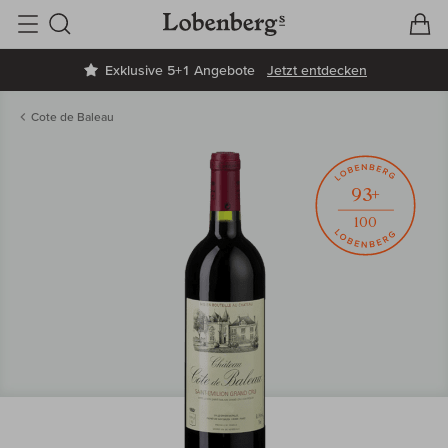
V
W
Suche
Exklusive 5+1 Angebote
Jetzt entdecken
Cote de Baleau
93+
100