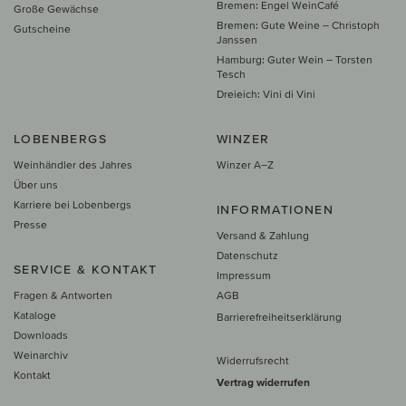
Bremen: Engel WeinCafé
Große Gewächse
Bremen: Gute Weine – Christoph
Gutscheine
Janssen
Hamburg: Guter Wein – Torsten
Tesch
Dreieich: Vini di Vini
LOBENBERGS
WINZER
Weinhändler des Jahres
Winzer A–Z
Über uns
Karriere bei Lobenbergs
INFORMATIONEN
Presse
Versand & Zahlung
Datenschutz
SERVICE & KONTAKT
Impressum
Fragen & Antworten
AGB
Kataloge
Barrierefreiheitserklärung
Downloads
Weinarchiv
Widerrufsrecht
Kontakt
Vertrag widerrufen