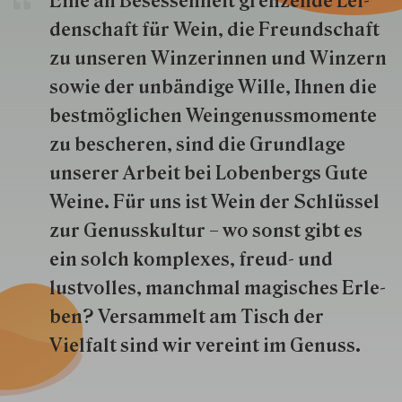
Eine an Besessenheit gren­zende Lei­
den­schaft für Wein, die Freund­schaft
zu unseren Win­zer­innen und Win­zern
so­wie der un­bän­dige Wille, Ihnen die
best­mög­lich­en Wein­genuss­momente
zu besche­ren, sind die Grund­lage
unserer Arbeit bei Lobenbergs Gute
Weine. Für uns ist Wein der Schlüs­sel
zur Genuss­kultur – wo sonst gibt es
ein solch kom­plexes, freud- und
lustvolles, manchmal ma­gisch­es Er­le­
ben? Versammelt am Tisch der
Vielfalt sind wir ver­eint im Genuss.