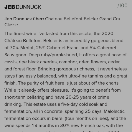
/100
Jeb Dunnuck über:
Chateau Bellefont Belcier Grand Cru
Classe
The finest wine I've tasted from this estate, the 2020
Château Bellefont-Belcier is an incredibly gorgeous blend
of 70% Merlot, 25% Cabernet Franc, and 5% Cabernet
Sauvignon. Deep ruby/purple-hued, it offers a great nose of
cassis, ripe black cherries, camphor, dried flowers, cedar,
and forest floor. Bringing gorgeous richness, it nevertheless
stays flawlessly balanced, with ultra-fine tannins and a great
finish. The purity of fruit here is just about off the charts.
While it already offers pleasure, it's going to benefit from
short-term cellaring and have 20-25 years of prime
drinking. This estate uses a five-day cold soak and
fermentation, all in concrete, spanning 25 days. Malolactic
fermentation occurs in barrel (four months on lees), and the
wine spends 18 months in 30% new French oak, with the