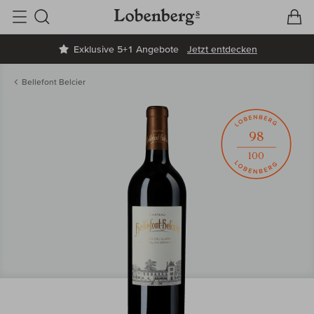
V
W
Suche
Exklusive 5+1 Angebote
Jetzt entdecken
Bellefont Belcier
98
100