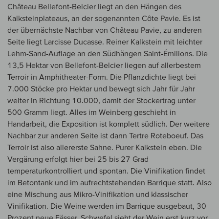
Château Bellefont-Belcier liegt an den Hängen des
Kalksteinplateaus, an der sogenannten Côte Pavie. Es ist
der übernächste Nachbar von Château Pavie, zu anderen
Seite liegt Larcisse Ducasse. Reiner Kalkstein mit leichter
Lehm-Sand-Auflage an den Südhängen Saint-Émilions. Die
13,5 Hektar von Bellefont-Belcier liegen auf allerbestem
Terroir in Amphitheater-Form. Die Pflanzdichte liegt bei
7.000 Stöcke pro Hektar und bewegt sich Jahr für Jahr
weiter in Richtung 10.000, damit der Stockertrag unter
500 Gramm liegt. Alles im Weinberg geschieht in
Handarbeit, die Exposition ist komplett südlich. Der weitere
Nachbar zur anderen Seite ist dann Tertre Roteboeuf. Das
Terroir ist also allererste Sahne. Purer Kalkstein eben. Die
Vergärung erfolgt hier bei 25 bis 27 Grad
temperaturkontrolliert und spontan. Die Vinifikation findet
im Betontank und im aufrechtstehenden Barrique statt. Also
eine Mischung aus Mikro-Vinifikation und klassischer
Vinifikation. Die Weine werden im Barrique ausgebaut, 30
Prozent neue Fässer. Schwefel sieht der Wein erst kurz vor