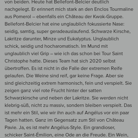
von beiden. Heute hat Bellefont-Belcier deutlich
nachgelegt. Er erinnert mich stark an den Enclos Tourmaline
aus Pomerol – ebenfalls ein Château der Kwok-Gruppe.
Bellefont-Belcier hat eine unglaublich fokussierte Nase:
seidig, samtig, super geradeauslaufend. Schwarze Kirsche,
Lakritze darunter, Minze und Eukalyptus. Unglaublich
schick, seidig und hocharomatisch. Im Mund mit
unglaublich viel Grip – wie ich das schon bei Tour Saint
Christophe hatte. Dieses Team hat sich 2020 selbst
übertroffen. Es ist nicht in die Falle der extremen Reife
gelaufen. Die Weine sind reif, gar keine Frage. Aber sie
sind gleichzeitig extrem harmonisch, fein und verspielt. Sie
zeigen ganz viel rote Frucht hinter der satten
Schwarzkirsche und neben der Lakritze. Sie werden nicht
klebrig-süß, nicht zu massiv, sondern bleiben verspielt. Das
ist mehr ein Stil, wie wir ihn auch auf Angélus vor ein paar
Tagen hatten. Ganz im Gegensatz zum Stil von Château
Pavie. Ja, es ist mehr Angélus-Style. Ein grandioser,
schicker Saint-Émilion, eine Ode an die Freude. Ein Wein,