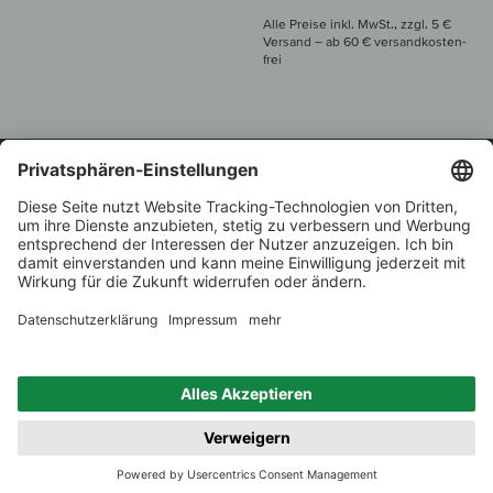
Alle Preise inkl. MwSt., zzgl. 5 €
Versand
– ab
60 € versand­kosten­
frei
Beratung unter
+49 421 696 797-0
1.000 Winzer –
Weinhändler
Zurück
Über 7.000 Weine
des Jahres 2022