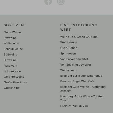
SORTIMENT
EINE ENTDECKUNG
WERT
Neue Weine
Weinclub & Grand Cru Club
Rotweine
Weinpakete
Weißweine
Öle & Soßen
Schaumweine
Spirituosen
Süßweine
Von Parker bewertet
Bioweine
Von Suckling bewertet
Roséwein
Weinankauf
Subskription
Bremen: Bar Rique Winehouse
Gereifte Weine
Bremen: Engel WeinCafé
Große Gewächse
Bremen: Gute Weine – Christoph
Gutscheine
Janssen
Hamburg: Guter Wein – Torsten
Tesch
Dreieich: Vini di Vini