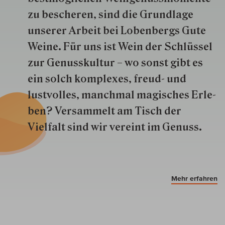
zu besche­ren, sind die Grund­lage
unserer Arbeit bei Lobenbergs Gute
Weine. Für uns ist Wein der Schlüs­sel
zur Genuss­kultur – wo sonst gibt es
ein solch kom­plexes, freud- und
lustvolles, manchmal ma­gisch­es Er­le­
ben? Versammelt am Tisch der
Vielfalt sind wir ver­eint im Genuss.
Mehr erfahren