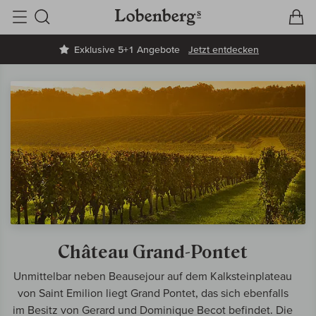
V
W
Suche
Exklusive 5+1 Angebote
Jetzt entdecken
Château Grand-Pontet
Unmittelbar neben Beausejour auf dem Kalksteinplateau
von Saint Emilion liegt Grand Pontet, das sich ebenfalls
im Besitz von Gerard und Dominique Becot befindet. Die