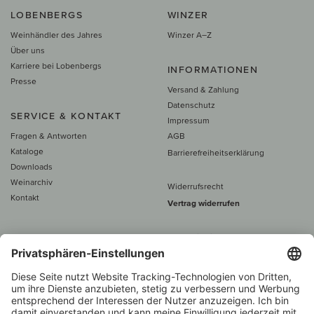
LOBENBERGS
WINZER
Weinhändler des Jahres
Winzer A–Z
Über uns
Karriere bei Lobenbergs
INFORMATIONEN
Presse
Versand & Zahlung
Datenschutz
SERVICE & KONTAKT
Impressum
Fragen & Antworten
AGB
Kataloge
Barrierefreiheitserklärung
Downloads
Weinarchiv
Widerrufsrecht
Kontakt
Vertrag widerrufen
Alle Preise inkl. MwSt., zzgl. 5 €
Versand
– ab
60 € versand­kosten­
frei