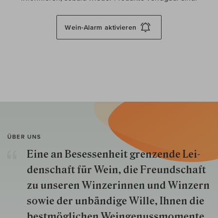
Wein-Alarm
aktivieren
ÜBER UNS
Eine an Besessenheit gren­zende Lei­
den­schaft für Wein, die Freund­schaft
zu unseren Win­zer­innen und Win­zern
so­wie der un­bän­dige Wille, Ihnen die
best­mög­lich­en Wein­genuss­momente