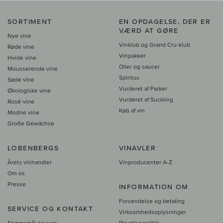
SORTIMENT
EN OPDAGELSE, DER ER
VÆRD AT GØRE
Nye vine
Vinklub og Grand Cru-klub
Røde vine
Vinpakker
Hvide vine
Olier og saucer
Mousserende vine
Spiritus
Søde vine
Vurderet af Parker
Økologiske vine
Vurderet af Suckling
Rosé-vine
Køb af vin
Modne vine
Große Gewächse
LOBENBERGS
VINAVLER
Årets vinhandler
Vinproducenter A-Z
Om os
Presse
INFORMATION OM
Forsendelse og betaling
SERVICE OG KONTAKT
Virksomhedsoplysninger
Spørgsmål og svar
Privatlivspolitik