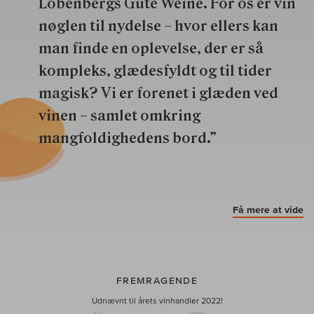
Lobenbergs Gute Weine. For os er vin
nøglen til nydelse – hvor ellers kan
man finde en oplevelse, der er så
kompleks, glædesfyldt og til tider
magisk? Vi er forenet i glæden ved
vinen – samlet omkring
mangfoldighedens bord.”
Få mere at vide
FREMRAGENDE
Udnævnt til årets vinhandler 2022!