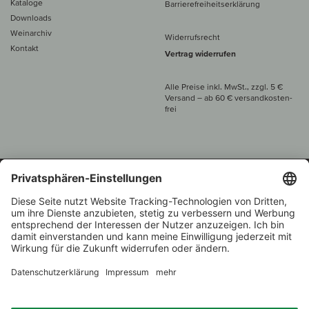
Kataloge
Barrierefreiheitserklärung
Downloads
Weinarchiv
Widerrufsrecht
Kontakt
Vertrag widerrufen
Alle Preise inkl. MwSt., zzgl. 5 €
Versand
– ab
60 € versand­kosten­
frei
Beratung unter
+49 421 696 797-0
1.000 Winzer –
Weinhändler
Zurück
Über 7.000 Weine
des Jahres 2022