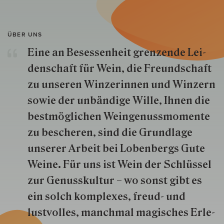
ÜBER UNS
Eine an Besessenheit gren­zende Lei­
den­schaft für Wein, die Freund­schaft
zu unseren Win­zer­innen und Win­zern
so­wie der un­bän­dige Wille, Ihnen die
best­mög­lich­en Wein­genuss­momente
zu besche­ren, sind die Grund­lage
unserer Arbeit bei Lobenbergs Gute
Weine. Für uns ist Wein der Schlüs­sel
zur Genuss­kultur – wo sonst gibt es
ein solch kom­plexes, freud- und
lustvolles, manchmal ma­gisch­es Er­le­