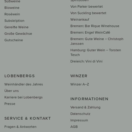
Süßweine
Von Parker bewertet
Bioweine
Von Suckling bewertet
Roséwein
Weinankauf
Subskription
Bremen: Bar Rique Winehouse
Gereifte Weine
Bremen: Engel WeinCafé
Große Gewächse
Bremen: Gute Weine – Christoph
Gutscheine
Janssen
Hamburg: Guter Wein – Torsten
Tesch
Dreieich: Vini di Vini
LOBENBERGS
WINZER
Weinhändler des Jahres
Winzer A–Z
Über uns
Karriere bei Lobenbergs
INFORMATIONEN
Presse
Versand & Zahlung
Datenschutz
SERVICE & KONTAKT
Impressum
Fragen & Antworten
AGB