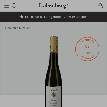
V
W
Suche
Exklusive 5+1 Angebote
Jetzt entdecken
Weingut Künstler
97
100