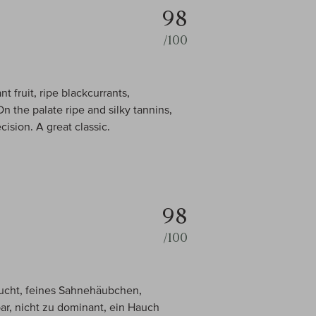
98
/100
t fruit, ripe blackcurrants,
n the palate ripe and silky tannins,
ision. A great classic.
98
/100
rucht, feines Sahnehäubchen,
r, nicht zu dominant, ein Hauch