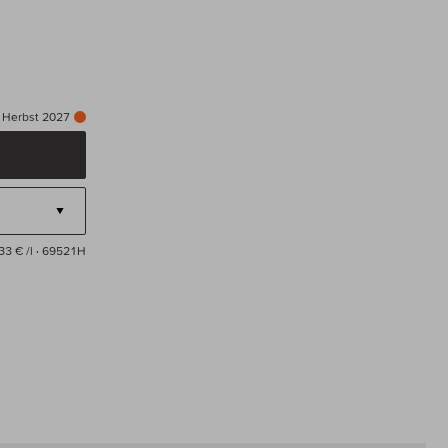
: Herbst 2027
33 € /l
· 69521H