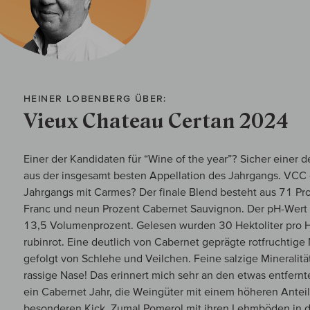
HEINER LOBENBERG ÜBER:
Vieux Chateau Certan 2024
Einer der Kandidaten für “Wine of the year”? Sicher einer 
aus der insgesamt besten Appellation des Jahrgangs. VCC o
Jahrgangs mit Carmes? Der finale Blend besteht aus 71 Pr
Franc und neun Prozent Cabernet Sauvignon. Der pH-Wert li
13,5 Volumenprozent. Gelesen wurden 30 Hektoliter pro H
rubinrot. Eine deutlich von Cabernet geprägte rotfruchtig
gefolgt von Schlehe und Veilchen. Feine salzige Mineralität
rassige Nase! Das erinnert mich sehr an den etwas entfernt
ein Cabernet Jahr, die Weingüter mit einem höheren Antei
besonderen Kick. Zumal Pomerol mit ihren Lehmböden in d