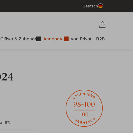
Deutsch
Vorschau War
Warenkorb
Gläser & Zubehör
Angebote
von Privat
B2B
024
98–100
100
non 9%