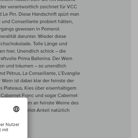
 der verantwortlich zeichnet für VCC
d Le Pin. Diese Handschrift spürt man
t und Conseillante probiert hätten,
ahrgangs gewesen in Pomerol.
eralität darunter. Wieder diese
lchschokolade. Tolle Länge und
en hier. Unendlich schick – die
aftvolle Prima Ballerina. Der Wein
zen und träumen – so unendlich
d Pétrus, La Conseillante, L’Evangile
 Wein ist dabei klar der feinste der
s Plateaus, Kies über eisenhaltigem
l Cabernet Franc und sogar Cabernet
inesse erinnern an feinste Weine des
blichen Merlot-Anteil natürlich