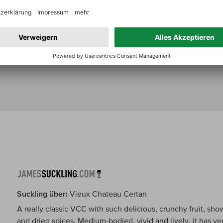
Dieser extrem rare Jahrgang 2024 besticht durch seine nob
und eine messerscharfe Finesse, die an den legendären 198
sehr geschliffenen Seidentanninen, animierender Frische
sexy Trinkfluss. Perfekt für den frühen Genuss!
Zum Jahrgangsbericht
Suckling über:
Vieux Chateau Certan
A really classic VCC with such delicious, crunchy fruit, show
and dried spices. Medium-bodied, vivid and lively, it has ve