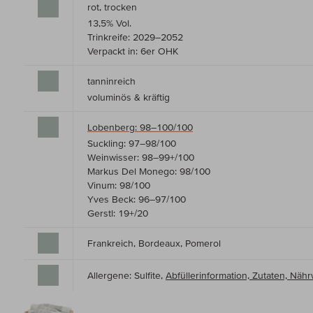
rot, trocken
13,5% Vol.
Trinkreife: 2029–2052
Verpackt in: 6er OHK
tanninreich
voluminös & kräftig
Lobenberg: 98–100/100
Suckling: 97–98/100
Weinwisser: 98–99+/100
Markus Del Monego: 98/100
Vinum: 98/100
Yves Beck: 96–97/100
Gerstl: 19+/20
Frankreich, Bordeaux, Pomerol
Allergene: Sulfite,
Abfüllerinformation, Zutaten, Nä