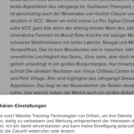
beste Appellation des Jahrgangs ist. Guillaume Thienpont,
ist gleichzeitig auch der Winemaker von Guillot-Clauzel un
deutlich in VCC. Wenn wir nicht vorher Le Pin, Eglise Cline
wäre VCC ganz klar allein der alleinig feinste Wein des J
Unendliche Feinheit im Mund! Rote Kirsche mit salziger Min
schwarze Waldhimbeere mit heller Lakritze, Nougat und Mi
Verspieltheit. Das ist kein Blockbuster wie in manchen Jahr
unendliche Leichtigkeit des Seins… Eine zarte, aber doch kr
gehört unbedingt in ein großes Burgunderglas. Nur hinset
schick! Die direkten Nachbarn von Vieux Château Certan sin
und Petit Village. Alle sind highlights des Jahrgangs! Dieser
Appellation. Das liegt an der Besonderheit der Böden diese
Lehm, hier wächst neben der Merlot auch ein großer Antei
Sauvignon. Die dadurch erlangte Duftigkeit, Eleganz und F
Médoc, dennoch sind die Weine durch einen doch ganz erhe
wesentlich voller.
JAHRGANGSBERICHT