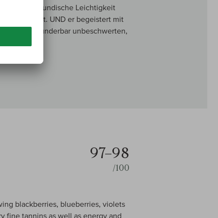
le, fast burgundische Leichtigkeit
8er erinnert. UND er begeistert mit
 und einem wunderbar unbeschwerten,
97–98
/100
ing blackberries, blueberries, violets
ry fine tannins as well as energy and