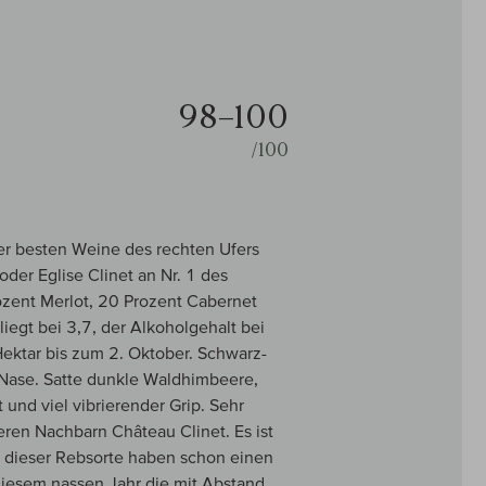
98–100
/100
der besten Weine des rechten Ufers
der Eglise Clinet an Nr. 1 des
ozent Merlot, 20 Prozent Cabernet
egt bei 3,7, der Alkoholgehalt bei
ektar bis zum 2. Oktober. Schwarz-
e Nase. Satte dunkle Waldhimbeere,
 und viel vibrierender Grip. Sehr
eren Nachbarn Château Clinet. Es ist
l dieser Rebsorte haben schon einen
iesem nassen Jahr die mit Abstand