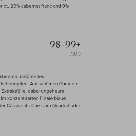
erlot, 20% cabernet franc and 9%
98–99+
/100
isbeeren, betörendes
eidelbeergelee. Am sublimen Gaumen
r Extraktfülle, dabei ungeheure
Im konzentrierten Finale blaue
r Cassis satt. Cassis im Quadrat oder