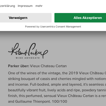
Parker über:
Vieux Chateau Certan
One of the wines of the vintage, the 2019 Vieux Château Ce
striking bouquet of cassis and cherries mingled with notions
and incense. Full-bodied, ample and layered, it's seamless 
beautifully vibrant fruit, lively acids and ripe, powdery tan
finish, this perfumed, sensual Vieux Château Certan is a 
and Guillaume Thienpont. 100/100