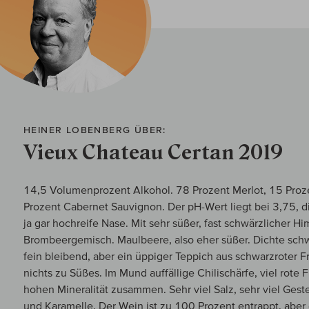
HEINER LOBENBERG ÜBER:
Vieux Chateau Certan 2019
14,5 Volumenprozent Alkohol. 78 Prozent Merlot, 15 Proz
Prozent Cabernet Sauvignon. Der pH-Wert liegt bei 3,75, di
ja gar hochreife Nase. Mit sehr süßer, fast schwärzlicher H
Brombeergemisch. Maulbeere, also eher süßer. Dichte schw
fein bleibend, aber ein üppiger Teppich aus schwarzroter Fr
nichts zu Süßes. Im Mund auffällige Chilischärfe, viel rote
hohen Mineralität zusammen. Sehr viel Salz, sehr viel Gest
und Karamelle. Der Wein ist zu 100 Prozent entrappt, aber