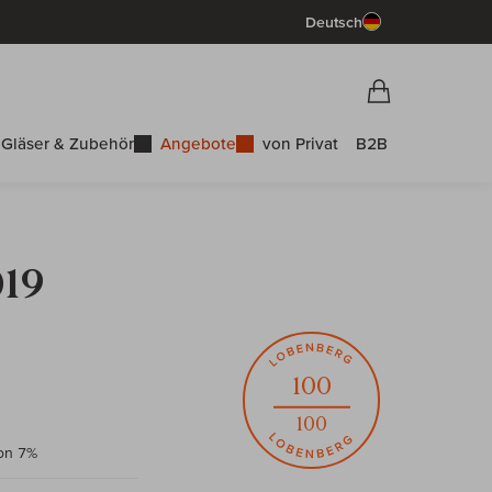
Deutsch
Vorschau War
Warenkorb
Gläser & Zubehör
Angebote
von Privat
B2B
019
100
100
non 7%