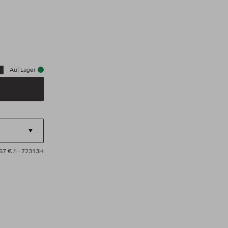
Auf Lager
67 € /l
· 72313H