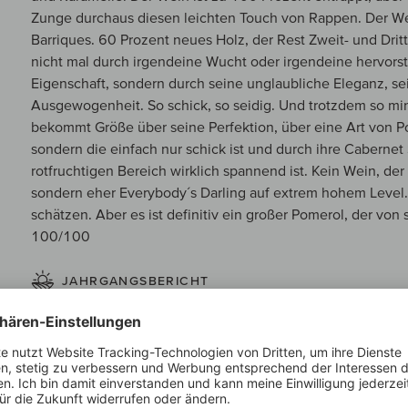
Zunge durchaus diesen leichten Touch von Rappen. Der Wein
Barriques. 60 Prozent neues Holz, der Rest Zweit- und Dri
nicht mal durch irgendeine Wucht oder irgendeine hervor
Eigenschaft, sondern durch seine unglaubliche Eleganz, se
Ausgewogenheit. So schick, so seidig. Und trotzdem so min
bekommt Größe über seine Perfektion, über eine Art von Po
sondern die einfach nur schick ist und durch ihre Caberne
rotfruchtigen Bereich wirklich spannend ist. Kein Wein, der 
sondern eher Everybody´s Darling auf extrem hohem Level. 
schätzen. Aber es ist definitiv ein großer Pomerol, der von 
100/100
JAHRGANGSBERICHT
Der denkwürdige Jahrgang 2019 gilt als eines der frischest
Meisterwerke der Bordelaiser Geschichte. Trotz extremer
einer spektakulären, knackigen Fruchtkonzentration, vibri
ungemein eleganten, unverschämt charmanten Trinkfluss.
Zum Jahrgangsbericht