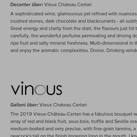
Decanter über:
Vieux Chateau Certan
A sophisticated wine, glamourous yet refined with nuances 
crushed stones, dark chocolate and blackcurrants - all subtl
Great energy and clarity from the start, the flavours just h
carefully, the wonderful perfume permeating and driving do
ripe fruit and salty mineral freshness. Multi-dimensional in 
and enjoy the aromatic complexities. Divine. Drinking wi
Galloni über:
Vieux Chateau Certan
The 2019 Vieux-Château-Certan has a fabulous bouquet wi
array of red and black fruit, sous-bois, truffle and Seville 
medium-bodied and very precise, with fine-grain tannins, a
peacock's tail on the finish lingering long in the mouth. I