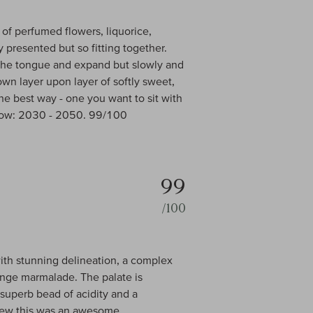
of perfumed flowers, liquorice,
y presented but so fitting together.
it the tongue and expand but slowly and
wn layer upon layer of softly sweet,
the best way - one you want to sit with
ndow: 2030 - 2050. 99/100
99
/100
th stunning delineation, a complex
orange marmalade. The palate is
 superb bead of acidity and a
 knew this was an awesome