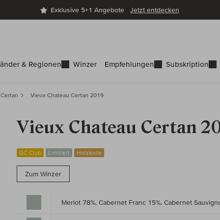
Exklusive 5+1 Angebote
Jetzt entdecken
änder & Regionen
Winzer
Empfehlungen
Subskription
 Certan
Vieux Chateau Certan 2019
Vieux Chateau Certan 2
GC Club
Limitiert
Holzkiste
Zum Winzer
Merlot 78%, Cabernet Franc 15%, Cabernet Sauvig