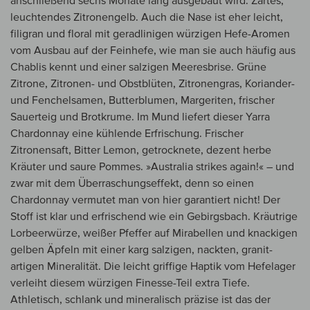
anschließend sechs Monate lang ausgebaut wird. Zartes,
leuchtendes Zitronengelb. Auch die Nase ist eher leicht,
filigran und floral mit geradlinigen würzigen Hefe-Aromen
vom Ausbau auf der Feinhefe, wie man sie auch häufig aus
Chablis kennt und einer salzigen Meeresbrise. Grüne
Zitrone, Zitronen- und Obstblüten, Zitronengras, Koriander-
und Fenchelsamen, Butterblumen, Margeriten, frischer
Sauerteig und Brotkrume. Im Mund liefert dieser Yarra
Chardonnay eine kühlende Erfrischung. Frischer
Zitronensaft, Bitter Lemon, getrocknete, dezent herbe
Kräuter und saure Pommes. »Australia strikes again!« – und
zwar mit dem Überraschungseffekt, denn so einen
Chardonnay vermutet man von hier garantiert nicht! Der
Stoff ist klar und erfrischend wie ein Gebirgsbach. Kräutrige
Lorbeerwürze, weißer Pfeffer auf Mirabellen und knackigen
gelben Äpfeln mit einer karg salzigen, nackten, granit-
artigen Mineralität. Die leicht griffige Haptik vom Hefelager
verleiht diesem würzigen Finesse-Teil extra Tiefe.
Athletisch, schlank und mineralisch präzise ist das der