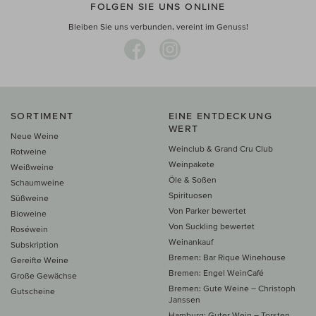
FOLGEN SIE UNS ONLINE
Bleiben Sie uns verbunden, vereint im Genuss!
SORTIMENT
EINE ENTDECKUNG
WERT
Neue Weine
Weinclub & Grand Cru Club
Rotweine
Weinpakete
Weißweine
Öle & Soßen
Schaumweine
Spirituosen
Süßweine
Von Parker bewertet
Bioweine
Von Suckling bewertet
Roséwein
Weinankauf
Subskription
Bremen: Bar Rique Winehouse
Gereifte Weine
Bremen: Engel WeinCafé
Große Gewächse
Bremen: Gute Weine – Christoph
Gutscheine
Janssen
Hamburg: Guter Wein – Torsten