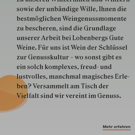
so­wie der un­bän­dige Wille, Ihnen die
best­mög­lich­en Wein­genuss­momente
zu besche­ren, sind die Grund­lage
unserer Arbeit bei Lobenbergs Gute
Weine. Für uns ist Wein der Schlüs­sel
zur Genuss­kultur – wo sonst gibt es
ein solch kom­plexes, freud- und
lustvolles, manchmal ma­gisch­es Er­le­
ben? Versammelt am Tisch der
Vielfalt sind wir ver­eint im Genuss.
Mehr erfahren