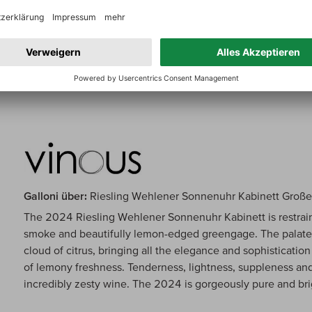
Suckling über:
Riesling Wehlener Sonnenuhr Kabinett Gro
This juicy and elegant wine is an excellent introduction to 
barely perceptible at 8%. This shows vibrant, youthful fres
blossoms and yellow apples. Long, polished finish. From or
Green certification. Drink or hold.
Galloni über:
Riesling Wehlener Sonnenuhr Kabinett Große
The 2024 Riesling Wehlener Sonnenuhr Kabinett is restrain
smoke and beautifully lemon-edged greengage. The palate i
cloud of citrus, bringing all the elegance and sophistication 
of lemony freshness. Tenderness, lightness, suppleness and 
incredibly zesty wine. The 2024 is gorgeously pure and br