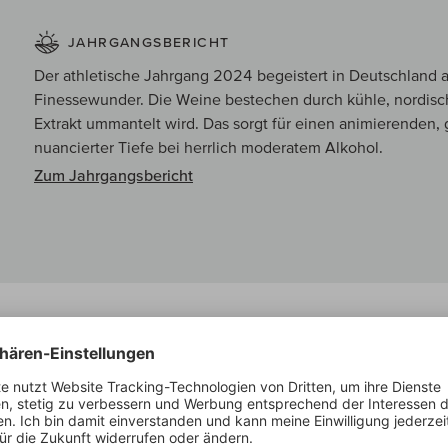
JAHRGANGSBERICHT
Der athletische Jahrgang 2024 begeistert in Deutschland a
Finessewunder. Die Weine bestechen durch kühle, nordisch-
Extrakt ummantelt wird. Das sorgt für einen animierenden, 
nuancierter Tiefe bei herrlich moderatem Alkohol.
Zum Jahrgangsbericht