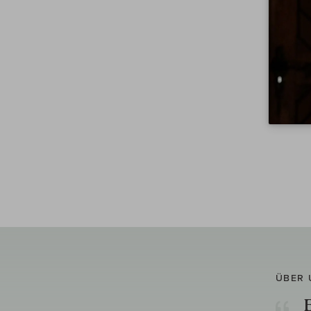
ÜBER 
E