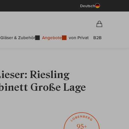
Deutsch
Vorschau War
Warenkorb
Gläser & Zubehör
Angebote
von Privat
B2B
eser: Riesling
inett Große Lage
95+