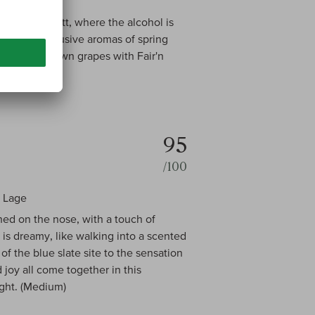
ße Lage
Mosel Kabinett, where the alcohol is
hness and effusive aromas of spring
ganically grown grapes with Fair'n
95
/100
 Lage
ed on the nose, with a touch of
s dreamy, like walking into a scented
of the blue slate site to the sensation
joy all come together in this
ight. (Medium)