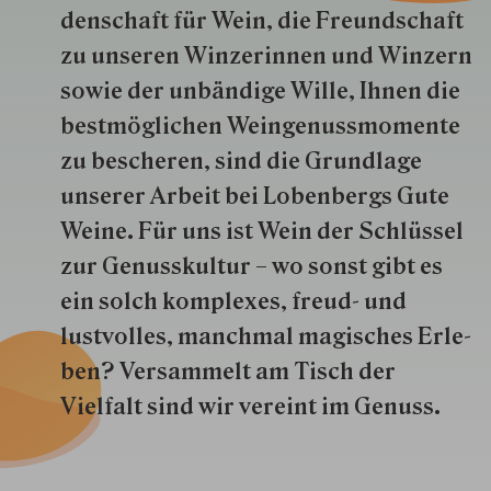
den­schaft für Wein, die Freund­schaft
zu unseren Win­zer­innen und Win­zern
so­wie der un­bän­dige Wille, Ihnen die
best­mög­lich­en Wein­genuss­momente
zu besche­ren, sind die Grund­lage
unserer Arbeit bei Lobenbergs Gute
Weine. Für uns ist Wein der Schlüs­sel
zur Genuss­kultur – wo sonst gibt es
ein solch kom­plexes, freud- und
lustvolles, manchmal ma­gisch­es Er­le­
ben? Versammelt am Tisch der
Vielfalt sind wir ver­eint im Genuss.