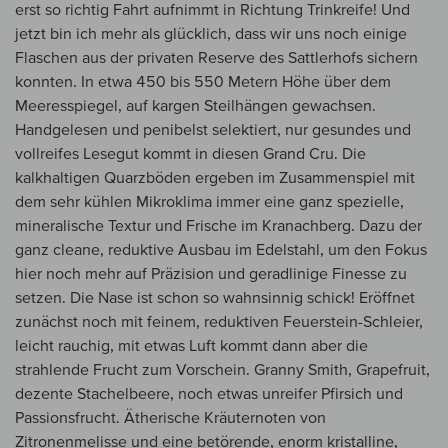
erst so richtig Fahrt aufnimmt in Richtung Trinkreife! Und
jetzt bin ich mehr als glücklich, dass wir uns noch einige
Flaschen aus der privaten Reserve des Sattlerhofs sichern
konnten. In etwa 450 bis 550 Metern Höhe über dem
Meeresspiegel, auf kargen Steilhängen gewachsen.
Handgelesen und penibelst selektiert, nur gesundes und
vollreifes Lesegut kommt in diesen Grand Cru. Die
kalkhaltigen Quarzböden ergeben im Zusammenspiel mit
dem sehr kühlen Mikroklima immer eine ganz spezielle,
mineralische Textur und Frische im Kranachberg. Dazu der
ganz cleane, reduktive Ausbau im Edelstahl, um den Fokus
hier noch mehr auf Präzision und geradlinige Finesse zu
setzen. Die Nase ist schon so wahnsinnig schick! Eröffnet
zunächst noch mit feinem, reduktiven Feuerstein-Schleier,
leicht rauchig, mit etwas Luft kommt dann aber die
strahlende Frucht zum Vorschein. Granny Smith, Grapefruit,
dezente Stachelbeere, noch etwas unreifer Pfirsich und
Passionsfrucht. Ätherische Kräuternoten von
Zitronenmelisse und eine betörende, enorm kristalline,