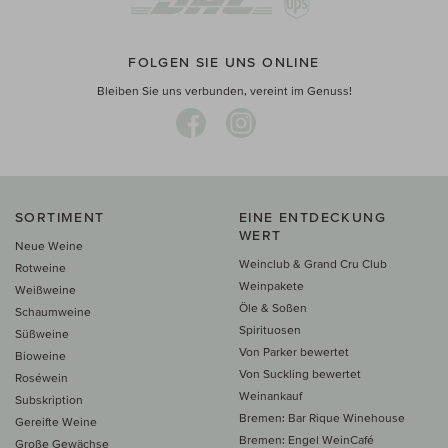
FOLGEN SIE UNS ONLINE
Bleiben Sie uns verbunden, vereint im Genuss!
SORTIMENT
EINE ENTDECKUNG
WERT
Neue Weine
Weinclub & Grand Cru Club
Rotweine
Weinpakete
Weißweine
Öle & Soßen
Schaumweine
Spirituosen
Süßweine
Von Parker bewertet
Bioweine
Von Suckling bewertet
Roséwein
Weinankauf
Subskription
Bremen: Bar Rique Winehouse
Gereifte Weine
Bremen: Engel WeinCafé
Große Gewächse