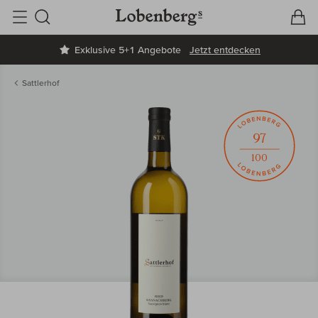
V
W
Suche
Exklusive 5+1 Angebote
Jetzt entdecken
Sattlerhof
97
100