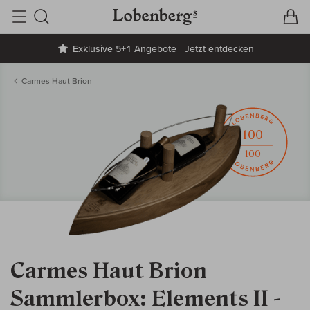
V
W
Suche
Exklusive 5+1 Angebote
Jetzt entdecken
Carmes Haut Brion
100
100
Carmes Haut Brion
Sammlerbox: Elements II -