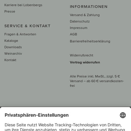
Karriere bei Lobenbergs
INFORMATIONEN
Presse
Versand & Zahlung
Datenschutz
SERVICE & KONTAKT
Impressum
Fragen & Antworten
AGB
Kataloge
Barrierefreiheitserklärung
Downloads
Weinarchiv
Widerrufsrecht
Kontakt
Vertrag widerrufen
Alle Preise inkl. MwSt., zzgl. 5 €
Versand
– ab
60 € versand­kosten­
frei
Beratung unter
+49 421 696 797-0