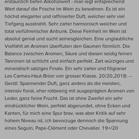
erstaunlich tiefen Alkoholwert - man legt entsprechend
Wert darauf die Frische im Wein zu bewahren. Es ist ein
höchst eleganter und raffinierter Duft, welcher sehr viel
Tiefgang ausstrahlt. Sehr zarter harmonisch weicher und
total verführerischer Antrunk. Diese Feinheit im Wein ist
absolut genial und sucht seinesgleichen. Eine unglaubliche
Vielfahlt an Aromen überfluten den Gaumen förmlich. Die
Balance zwischen Aromen, Säure und diesen seidig feinen
Tanninen ist schlicht und einfach perfekt. Zart würziges und
mineralisch salziges Finale. Ein sehr zarter und filigraner
Les Carmes-Haut-Brion von grosser Klasse. 20/20,2018: --
Gerstl: Spannender Duft, ganz anders als die meisten,
intensiv floral, eher rotbeerig mit ausgeprägten Aromen von
Leder, ganz feine Frucht. Das ist ohne Zweifel ein sehr
eindrücklicher Wein, perfekt abgerundet, ohne Ecken und
Kanten, für mich eine Spur brav, was aber Kritik auf sehr
hohem Niveau ist, ich bevorzuge dennoch die Spannung
eines Seguin, Pape-Clément oder Chevalier. 19+/20