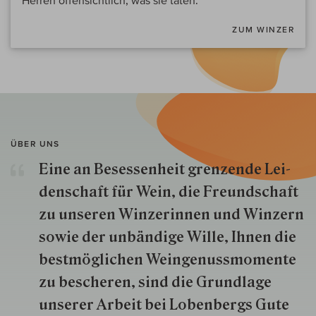
Herren offensichtlich, was sie taten.
ZUM WINZER
ÜBER UNS
Eine an Besessenheit gren­zende Lei­
den­schaft für Wein, die Freund­schaft
zu unseren Win­zer­innen und Win­zern
so­wie der un­bän­dige Wille, Ihnen die
best­mög­lich­en Wein­genuss­momente
zu besche­ren, sind die Grund­lage
unserer Arbeit bei Lobenbergs Gute