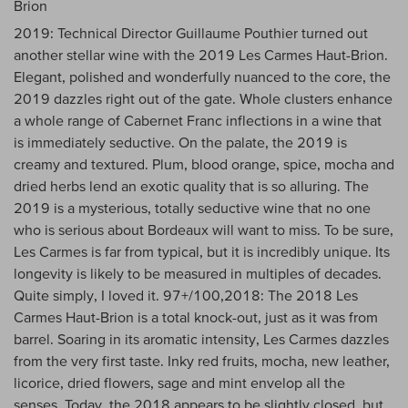
Brion
2019: Technical Director Guillaume Pouthier turned out
another stellar wine with the 2019 Les Carmes Haut-Brion.
Elegant, polished and wonderfully nuanced to the core, the
2019 dazzles right out of the gate. Whole clusters enhance
a whole range of Cabernet Franc inflections in a wine that
is immediately seductive. On the palate, the 2019 is
creamy and textured. Plum, blood orange, spice, mocha and
dried herbs lend an exotic quality that is so alluring. The
2019 is a mysterious, totally seductive wine that no one
who is serious about Bordeaux will want to miss. To be sure,
Les Carmes is far from typical, but it is incredibly unique. Its
longevity is likely to be measured in multiples of decades.
Quite simply, I loved it. 97+/100,2018: The 2018 Les
Carmes Haut-Brion is a total knock-out, just as it was from
barrel. Soaring in its aromatic intensity, Les Carmes dazzles
from the very first taste. Inky red fruits, mocha, new leather,
licorice, dried flowers, sage and mint envelop all the
senses. Today, the 2018 appears to be slightly closed, but