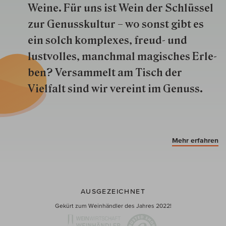
Weine. Für uns ist Wein der Schlüs­sel
zur Genuss­kultur – wo sonst gibt es
ein solch kom­plexes, freud- und
lustvolles, manchmal ma­gisch­es Er­le­
ben? Versammelt am Tisch der
Vielfalt sind wir ver­eint im Genuss.
Mehr erfahren
AUSGEZEICHNET
Gekürt zum Weinhändler des Jahres 2022!