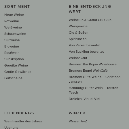
SORTIMENT
EINE ENTDECKUNG
WERT
Neue Weine
Weinclub & Grand Cru Club
Rotweine
Weinpakete
Weißweine
Öle & Soßen
Schaumweine
Spirituosen
Süßweine
Von Parker bewertet
Bioweine
Von Suckling bewertet
Roséwein
Weinankauf
Subskription
Bremen: Bar Rique Winehouse
Gereifte Weine
Bremen: Engel WeinCafé
Große Gewächse
Bremen: Gute Weine – Christoph
Gutscheine
Janssen
Hamburg: Guter Wein – Torsten
Tesch
Dreieich: Vini di Vini
LOBENBERGS
WINZER
Weinhändler des Jahres
Winzer A–Z
Über uns