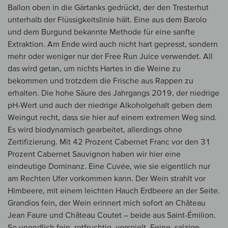
Ballon oben in die Gärtanks gedrückt, der den Tresterhut
unterhalb der Flüssigkeitslinie hält. Eine aus dem Barolo
und dem Burgund bekannte Methode für eine sanfte
Extraktion. Am Ende wird auch nicht hart gepresst, sondern
mehr oder weniger nur der Free Run Juice verwendet. All
das wird getan, um nichts Hartes in die Weine zu
bekommen und trotzdem die Frische aus Rappen zu
erhalten. Die hohe Säure des Jahrgangs 2019, der niedrige
pH-Wert und auch der niedrige Alkoholgehalt geben dem
Weingut recht, dass sie hier auf einem extremen Weg sind.
Es wird biodynamisch gearbeitet, allerdings ohne
Zertifizierung. Mit 42 Prozent Cabernet Franc vor den 31
Prozent Cabernet Sauvignon haben wir hier eine
eindeutige Dominanz. Eine Cuvée, wie sie eigentlich nur
am Rechten Ufer vorkommen kann. Der Wein strahlt vor
Himbeere, mit einem leichten Hauch Erdbeere an der Seite.
Grandios fein, der Wein erinnert mich sofort an Château
Jean Faure und Château Coutet – beide aus Saint-Émilion.
So unendlich fein, rotfruchtig, verspielt. Feine, salzige,