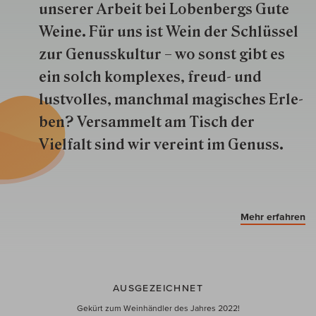
unserer Arbeit bei Lobenbergs Gute
Weine. Für uns ist Wein der Schlüs­sel
zur Genuss­kultur – wo sonst gibt es
ein solch kom­plexes, freud- und
lustvolles, manchmal ma­gisch­es Er­le­
ben? Versammelt am Tisch der
Vielfalt sind wir ver­eint im Genuss.
Mehr erfahren
AUSGEZEICHNET
Gekürt zum Weinhändler des Jahres 2022!