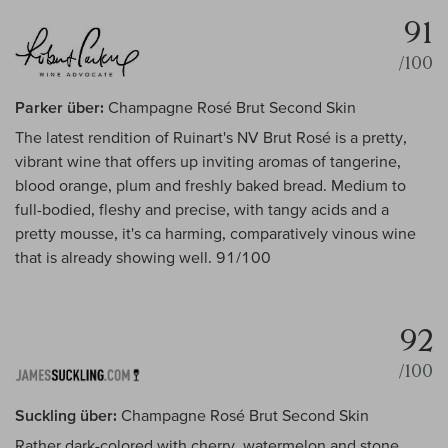
91
/100
Parker über:
Champagne Rosé Brut Second Skin
The latest rendition of Ruinart's NV Brut Rosé is a pretty,
vibrant wine that offers up inviting aromas of tangerine,
blood orange, plum and freshly baked bread. Medium to
full-bodied, fleshy and precise, with tangy acids and a
pretty mousse, it's ca harming, comparatively vinous wine
that is already showing well. 91/100
92
/100
Suckling über:
Champagne Rosé Brut Second Skin
Rather dark-colored with cherry, watermelon and stone