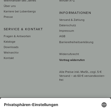
Weinhändler des Jahres
Winzer A–Z
Über uns
Karriere bei Lobenbergs
INFORMATIONEN
Presse
Versand & Zahlung
Datenschutz
SERVICE & KONTAKT
Impressum
Fragen & Antworten
AGB
Kataloge
Barrierefreiheitserklärung
Downloads
Weinarchiv
Widerrufsrecht
Kontakt
Vertrag widerrufen
Alle Preise inkl. MwSt., zzgl. 5 €
Versand
– ab
60 € versand­kosten­
frei
Beratung unter