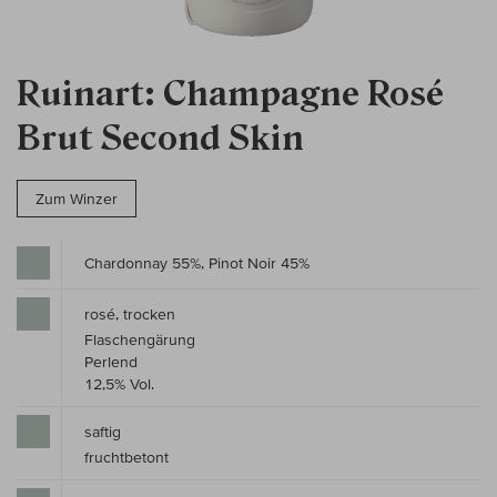
Ruinart: Champagne Rosé
Brut Second Skin
Zum Winzer
Chardonnay 55%, Pinot Noir 45%
rosé, trocken
Flaschengärung
Perlend
12,5% Vol.
saftig
fruchtbetont