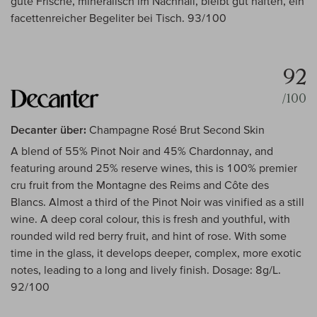
gute Frische, mineralisch im Nachhall, bleibt gut haften, ein
facettenreicher Begeliter bei Tisch. 93/100
92
/100
Decanter über:
Champagne Rosé Brut Second Skin
A blend of 55% Pinot Noir and 45% Chardonnay, and
featuring around 25% reserve wines, this is 100% premier
cru fruit from the Montagne des Reims and Côte des
Blancs. Almost a third of the Pinot Noir was vinified as a still
wine. A deep coral colour, this is fresh and youthful, with
rounded wild red berry fruit, and hint of rose. With some
time in the glass, it develops deeper, complex, more exotic
notes, leading to a long and lively finish. Dosage: 8g/L.
92/100