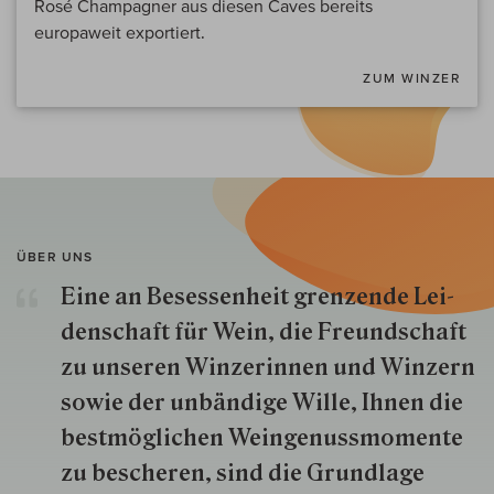
Rosé Champagner aus diesen Caves bereits
europaweit exportiert.
ZUM WINZER
ÜBER UNS
Eine an Besessenheit gren­zende Lei­
den­schaft für Wein, die Freund­schaft
zu unseren Win­zer­innen und Win­zern
so­wie der un­bän­dige Wille, Ihnen die
best­mög­lich­en Wein­genuss­momente
zu besche­ren, sind die Grund­lage