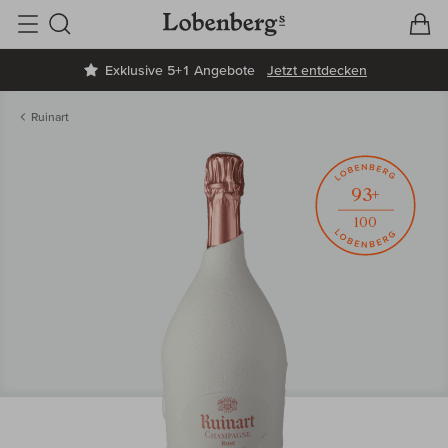
V
W
Suche
Exklusive 5+1 Angebote
Jetzt entdecken
Ruinart
93+
100