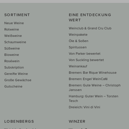
SORTIMENT
EINE ENTDECKUNG
WERT
Neue Weine
Weinclub & Grand Cru Club
Rotweine
Weinpakete
Weißweine
Öle & Soßen
Schaumweine
Spirituosen
Süßweine
Von Parker bewertet
Bioweine
Von Suckling bewertet
Roséwein
Weinankauf
Subskription
Bremen: Bar Rique Winehouse
Gereifte Weine
Bremen: Engel WeinCafé
Große Gewächse
Bremen: Gute Weine – Christoph
Gutscheine
Janssen
Hamburg: Guter Wein – Torsten
Tesch
Dreieich: Vini di Vini
LOBENBERGS
WINZER