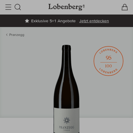
V
W
Suche
Exklusive 5+1 Angebote
Jetzt entdecken
Pranzegg
95
100