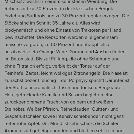
Mischsatz wächst in einem sehr steilen Weinberg. Die
Reben sind zu 70 Prozent in der klassischen Pergola-
Erziehung Südtirols und zu 30 Prozent regulär erzogen. Die
Stöcke sind im Schnitt 35 Jahre alt. Alles wird
biodynamisch und ohne Einsatz von Traktoren per Hand
bewirtschaftet. Die Rebsorten werden alle gemeinsam
maische-vergoren, zu 50 Prozent unentrappt, also
ansatzweise ein Orange-Wine. Gärung und Ausbau finden
im Beton statt. Bis zur Füllung, die ohne Schönung und
ohne Filtration erfolgt, verbleibt der Tonsur auf der
Feinhefe. Zartes, leicht wolkiges Zitronengelb. Die Nase ist
zunächst dezent rauchig – der Porphyry spricht! Darunter ist
der Stoff sehr aromatisch, frisch und tonisch. Bergkräuter,
Heu, getrocknete Kamille und Sesam begleiten eine
zurückgenommene Frucht von gelbem und weißem
Steinobst. Weißer Pfirsich, Reineclauden, Quitten- und
Grapefruitschalen sowie intensiv schiebender, nicht ganz
reifer roter Apfel. Der Mund ist sehr schick, die Schalen
Aromen sind gut eingebunden und bleiben sehr fein und