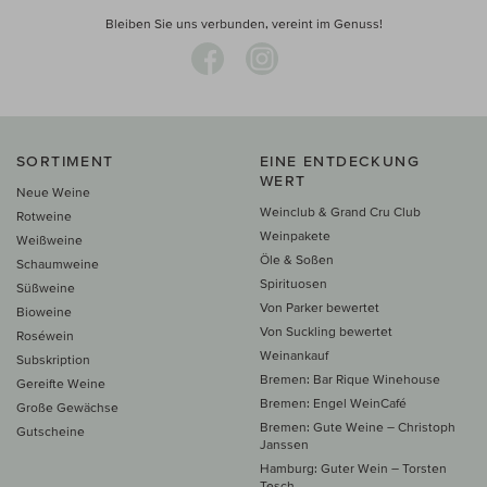
Bleiben Sie uns verbunden, vereint im Genuss!
SORTIMENT
EINE ENTDECKUNG
WERT
Neue Weine
Weinclub & Grand Cru Club
Rotweine
Weinpakete
Weißweine
Öle & Soßen
Schaumweine
Spirituosen
Süßweine
Von Parker bewertet
Bioweine
Von Suckling bewertet
Roséwein
Weinankauf
Subskription
Bremen: Bar Rique Winehouse
Gereifte Weine
Bremen: Engel WeinCafé
Große Gewächse
Bremen: Gute Weine – Christoph
Gutscheine
Janssen
Hamburg: Guter Wein – Torsten
Tesch