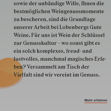
so­wie der un­bän­dige Wille, Ihnen die
best­mög­lich­en Wein­genuss­momente
zu besche­ren, sind die Grund­lage
unserer Arbeit bei Lobenbergs Gute
Weine. Für uns ist Wein der Schlüs­sel
zur Genuss­kultur – wo sonst gibt es
ein solch kom­plexes, freud- und
lustvolles, manchmal ma­gisch­es Er­le­
ben? Versammelt am Tisch der
Vielfalt sind wir ver­eint im Genuss.
Mehr erfahren