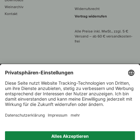
Weinarchiv
Widerrufsrecht
Kontakt
Vertrag widerrufen
Alle Preise inkl. MwSt., zzgl. 5 €
Versand
– ab
60 € versand­kosten­
frei
Beratung unter
+49 421 696 797-0
1.000 Winzer –
Weinhändler
Zurück
Über 7.000 Weine
des Jahres 2022