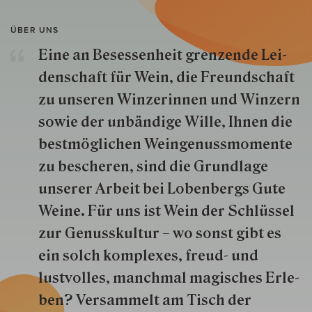
ÜBER UNS
Eine an Besessenheit gren­zende Lei­
den­schaft für Wein, die Freund­schaft
zu unseren Win­zer­innen und Win­zern
so­wie der un­bän­dige Wille, Ihnen die
best­mög­lich­en Wein­genuss­momente
zu besche­ren, sind die Grund­lage
unserer Arbeit bei Lobenbergs Gute
Weine. Für uns ist Wein der Schlüs­sel
zur Genuss­kultur – wo sonst gibt es
ein solch kom­plexes, freud- und
lustvolles, manchmal ma­gisch­es Er­le­
ben? Versammelt am Tisch der