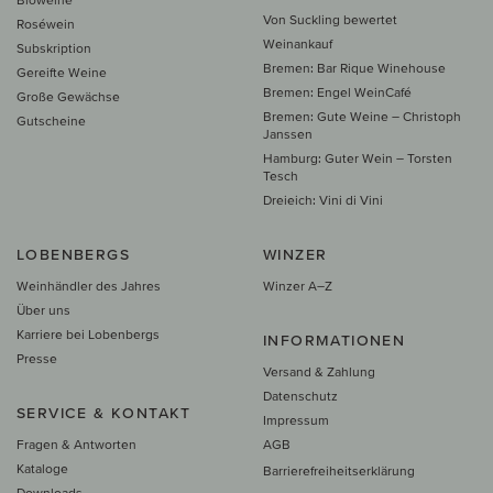
Von Suckling bewertet
Roséwein
Weinankauf
Subskription
Bremen: Bar Rique Winehouse
Gereifte Weine
Bremen: Engel WeinCafé
Große Gewächse
Bremen: Gute Weine – Christoph
Gutscheine
Janssen
Hamburg: Guter Wein – Torsten
Tesch
Dreieich: Vini di Vini
LOBENBERGS
WINZER
Weinhändler des Jahres
Winzer A–Z
Über uns
Karriere bei Lobenbergs
INFORMATIONEN
Presse
Versand & Zahlung
Datenschutz
SERVICE & KONTAKT
Impressum
Fragen & Antworten
AGB
Kataloge
Barrierefreiheitserklärung
Downloads