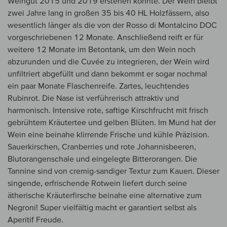
Weingut 2015 und 2019 erstehen konnte. Der Wein bleibt
zwei Jahre lang in großen 35 bis 40 HL Holzfässern, also
wesentlich länger als die von der Rosso di Montalcino DOC
vorgeschriebenen 12 Monate. Anschließend reift er für
weitere 12 Monate im Betontank, um den Wein noch
abzurunden und die Cuvée zu integrieren, der Wein wird
unfiltriert abgefüllt und dann bekommt er sogar nochmal
ein paar Monate Flaschenreife. Zartes, leuchtendes
Rubinrot. Die Nase ist verführerisch attraktiv und
harmonisch. Intensive rote, saftige Kirschfrucht mit frisch
gebrühtem Kräutertee und gelben Blüten. Im Mund hat der
Wein eine beinahe klirrende Frische und kühle Präzision.
Sauerkirschen, Cranberries und rote Johannisbeeren,
Blutorangenschale und eingelegte Bitterorangen. Die
Tannine sind von cremig-sandiger Textur zum Kauen. Dieser
singende, erfrischende Rotwein liefert durch seine
ätherische Kräuterfirsche beinahe eine alternative zum
Negroni! Super vielfältig macht er garantiert selbst als
Aperitif Freude.