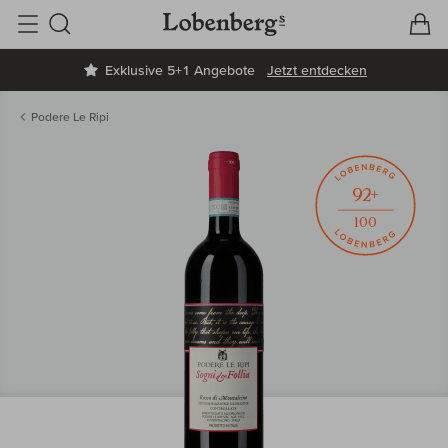
V
W
Suche
Exklusive 5+1 Angebote
Jetzt entdecken
Podere Le Ripi
92+
100