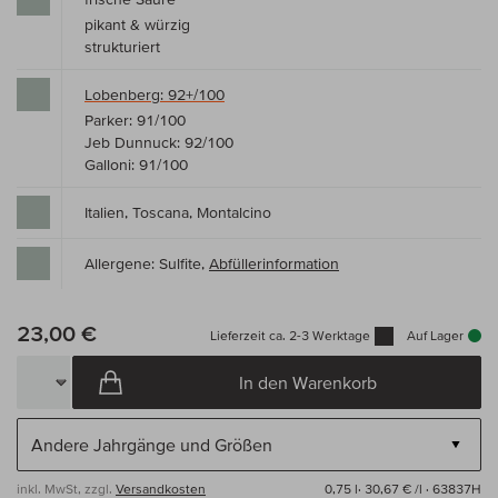
pikant & würzig
strukturiert
Lobenberg: 92+/100
Parker: 91/100
Jeb Dunnuck: 92/100
Galloni: 91/100
Italien, Toscana, Montalcino
Allergene: Sulfite,
Abfüllerinformation
23,00 €
Lieferzeit ca. 2-3 Werktage
Auf Lager
In den Warenkorb
inkl. MwSt, zzgl.
Versandkosten
0,75 l·
30,67 € /l
· 63837H