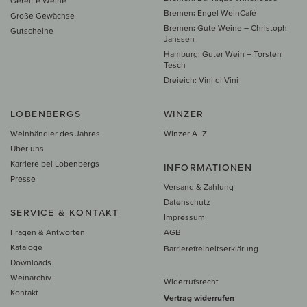
Gereifte Weine
Bremen: Engel WeinCafé
Große Gewächse
Bremen: Gute Weine – Christoph
Gutscheine
Janssen
Hamburg: Guter Wein – Torsten
Tesch
Dreieich: Vini di Vini
LOBENBERGS
WINZER
Weinhändler des Jahres
Winzer A–Z
Über uns
Karriere bei Lobenbergs
INFORMATIONEN
Presse
Versand & Zahlung
Datenschutz
SERVICE & KONTAKT
Impressum
Fragen & Antworten
AGB
Kataloge
Barrierefreiheitserklärung
Downloads
Weinarchiv
Widerrufsrecht
Kontakt
Vertrag widerrufen