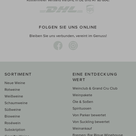
FOLGEN SIE UNS ONLINE
Bleiben Sie uns verbunden, vereint im Genuss!
SORTIMENT
EINE ENTDECKUNG
WERT
Neue Weine
Weinclub & Grand Cru Club
Rotweine
Weinpakete
Weißweine
Öle & Soßen
Schaumweine
Spirituosen
Süßweine
Von Parker bewertet
Bioweine
Von Suckling bewertet
Roséwein
Weinankauf
Subskription
Bremen: Bar Rique Winehouse