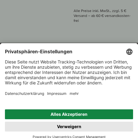
Alle Preise inkl. MwSt., zzgl. 5 €
Versand
– ab
60 € versand­kosten­
frei
Beratung unter
+49 421 696 797-0
1.000 Winzer –
Weinhändler
Zurück
Über 7.000 Weine
des Jahres 2022