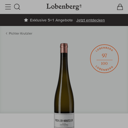
V
W
Suche
Exklusive 5+1 Angebote
Jetzt entdecken
Pichler Krutzler
97
100