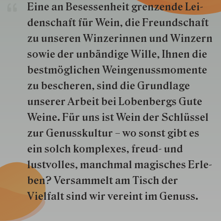
Eine an Besessenheit gren­zende Lei­
den­schaft für Wein, die Freund­schaft
zu unseren Win­zer­innen und Win­zern
so­wie der un­bän­dige Wille, Ihnen die
best­mög­lich­en Wein­genuss­momente
zu besche­ren, sind die Grund­lage
unserer Arbeit bei Lobenbergs Gute
Weine. Für uns ist Wein der Schlüs­sel
zur Genuss­kultur – wo sonst gibt es
ein solch kom­plexes, freud- und
lustvolles, manchmal ma­gisch­es Er­le­
ben? Versammelt am Tisch der
Vielfalt sind wir ver­eint im Genuss.