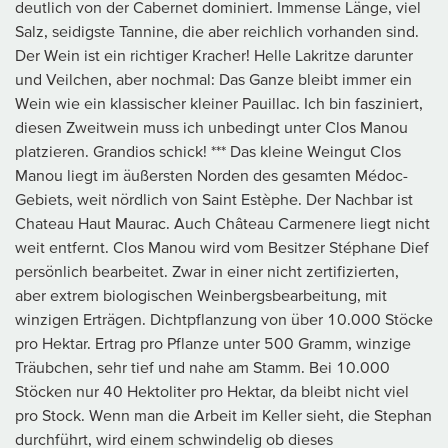
deutlich von der Cabernet dominiert. Immense Länge, viel
Salz, seidigste Tannine, die aber reichlich vorhanden sind.
Der Wein ist ein richtiger Kracher! Helle Lakritze darunter
und Veilchen, aber nochmal: Das Ganze bleibt immer ein
Wein wie ein klassischer kleiner Pauillac. Ich bin fasziniert,
diesen Zweitwein muss ich unbedingt unter Clos Manou
platzieren. Grandios schick! *** Das kleine Weingut Clos
Manou liegt im äußersten Norden des gesamten Médoc-
Gebiets, weit nördlich von Saint Estèphe. Der Nachbar ist
Chateau Haut Maurac. Auch Château Carmenere liegt nicht
weit entfernt. Clos Manou wird vom Besitzer Stéphane Dief
persönlich bearbeitet. Zwar in einer nicht zertifizierten,
aber extrem biologischen Weinbergsbearbeitung, mit
winzigen Erträgen. Dichtpflanzung von über 10.000 Stöcke
pro Hektar. Ertrag pro Pflanze unter 500 Gramm, winzige
Träubchen, sehr tief und nahe am Stamm. Bei 10.000
Stöcken nur 40 Hektoliter pro Hektar, da bleibt nicht viel
pro Stock. Wenn man die Arbeit im Keller sieht, die Stephan
durchführt, wird einem schwindelig ob dieses