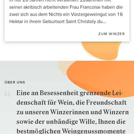
seiner akribisch arbeitenden Frau Francoise haben die
zwei sich aus dem Nichts ein Vorzeigeweingut von 16
Hektar in ihrem Geburtsort Saint Christoly du...
ZUM WINZER
ÜBER UNS
Eine an Besessenheit gren­zende Lei­
den­schaft für Wein, die Freund­schaft
zu unseren Win­zer­innen und Win­zern
so­wie der un­bän­dige Wille, Ihnen die
best­mög­lich­en Wein­genuss­momente