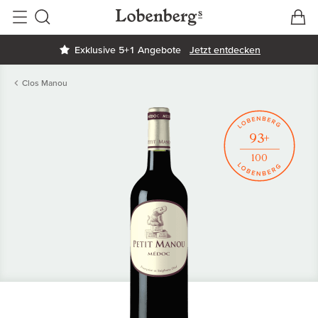
V
W
Suche
Exklusive 5+1 Angebote
Jetzt entdecken
Clos Manou
93+
100