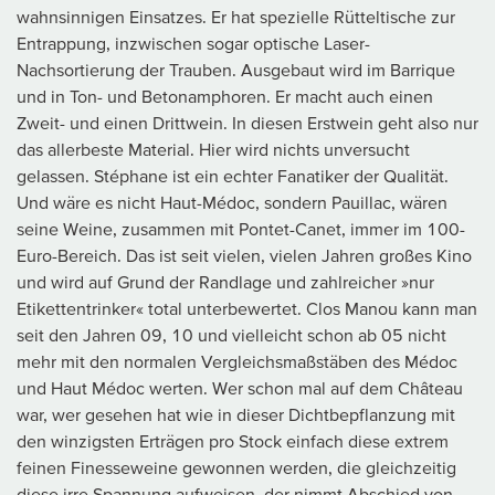
wahnsinnigen Einsatzes. Er hat spezielle Rütteltische zur
Entrappung, inzwischen sogar optische Laser-
Nachsortierung der Trauben. Ausgebaut wird im Barrique
und in Ton- und Betonamphoren. Er macht auch einen
Zweit- und einen Drittwein. In diesen Erstwein geht also nur
das allerbeste Material. Hier wird nichts unversucht
gelassen. Stéphane ist ein echter Fanatiker der Qualität.
Und wäre es nicht Haut-Médoc, sondern Pauillac, wären
seine Weine, zusammen mit Pontet-Canet, immer im 100-
Euro-Bereich. Das ist seit vielen, vielen Jahren großes Kino
und wird auf Grund der Randlage und zahlreicher »nur
Etikettentrinker« total unterbewertet. Clos Manou kann man
seit den Jahren 09, 10 und vielleicht schon ab 05 nicht
mehr mit den normalen Vergleichsmaßstäben des Médoc
und Haut Médoc werten. Wer schon mal auf dem Château
war, wer gesehen hat wie in dieser Dichtbepflanzung mit
den winzigsten Erträgen pro Stock einfach diese extrem
feinen Finesseweine gewonnen werden, die gleichzeitig
diese irre Spannung aufweisen, der nimmt Abschied von