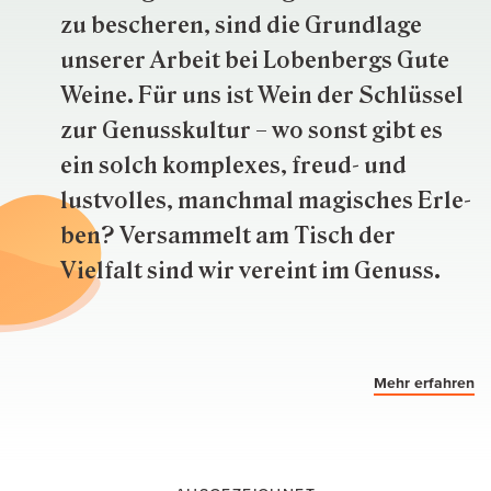
zu besche­ren, sind die Grund­lage
unserer Arbeit bei Lobenbergs Gute
Weine. Für uns ist Wein der Schlüs­sel
zur Genuss­kultur – wo sonst gibt es
ein solch kom­plexes, freud- und
lustvolles, manchmal ma­gisch­es Er­le­
ben? Versammelt am Tisch der
Vielfalt sind wir ver­eint im Genuss.
Mehr erfahren