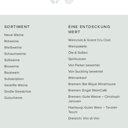
SORTIMENT
EINE ENTDECKUNG
WERT
Neue Weine
Weinclub & Grand Cru Club
Rotweine
Weinpakete
Weißweine
Öle & Soßen
Schaumweine
Spirituosen
Süßweine
Von Parker bewertet
Bioweine
Von Suckling bewertet
Roséwein
Weinankauf
Subskription
Bremen: Bar Rique Winehouse
Gereifte Weine
Bremen: Engel WeinCafé
Große Gewächse
Bremen: Gute Weine – Christoph
Gutscheine
Janssen
Hamburg: Guter Wein – Torsten
Tesch
Dreieich: Vini di Vini