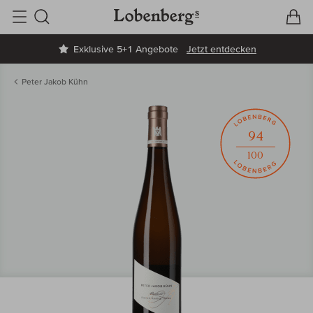
V
W
Suche
Exklusive 5+1 Angebote
Jetzt entdecken
Peter Jakob Kühn
94
100