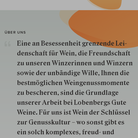
ÜBER UNS
Eine an Besessenheit gren­zende Lei­
den­schaft für Wein, die Freund­schaft
zu unseren Win­zer­innen und Win­zern
so­wie der un­bän­dige Wille, Ihnen die
best­mög­lich­en Wein­genuss­momente
zu besche­ren, sind die Grund­lage
unserer Arbeit bei Lobenbergs Gute
Weine. Für uns ist Wein der Schlüs­sel
zur Genuss­kultur – wo sonst gibt es
ein solch kom­plexes, freud- und