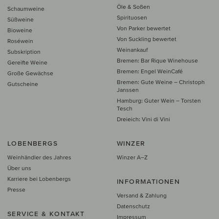
Öle & Soßen
Schaumweine
Spirituosen
Süßweine
Von Parker bewertet
Bioweine
Von Suckling bewertet
Roséwein
Weinankauf
Subskription
Bremen: Bar Rique Winehouse
Gereifte Weine
Bremen: Engel WeinCafé
Große Gewächse
Bremen: Gute Weine – Christoph
Gutscheine
Janssen
Hamburg: Guter Wein – Torsten
Tesch
Dreieich: Vini di Vini
LOBENBERGS
WINZER
Weinhändler des Jahres
Winzer A–Z
Über uns
Karriere bei Lobenbergs
INFORMATIONEN
Presse
Versand & Zahlung
Datenschutz
SERVICE & KONTAKT
Impressum