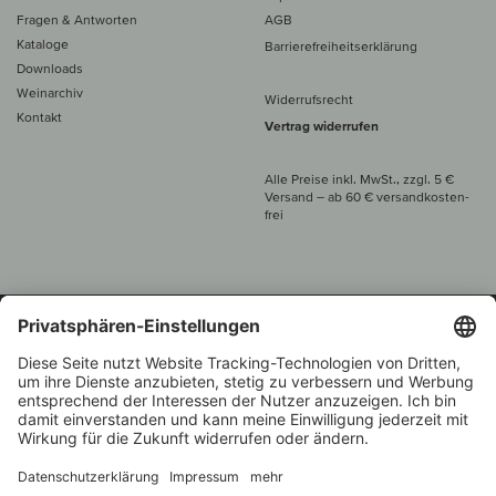
Fragen & Antworten
AGB
Kataloge
Barrierefreiheitserklärung
Downloads
Weinarchiv
Widerrufsrecht
Kontakt
Vertrag widerrufen
Alle Preise inkl. MwSt., zzgl. 5 €
Versand
– ab
60 € versand­kosten­
frei
Beratung unter
+49 421 696 797-0
1.000 Winzer –
Weinhändler
Zurück
Über 7.000 Weine
des Jahres 2022