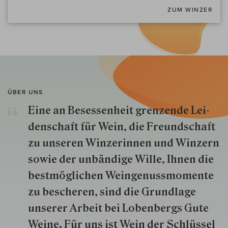
ZUM WINZER
ÜBER UNS
Eine an Besessenheit gren­zende Lei­
den­schaft für Wein, die Freund­schaft
zu unseren Win­zer­innen und Win­zern
so­wie der un­bän­dige Wille, Ihnen die
best­mög­lich­en Wein­genuss­momente
zu besche­ren, sind die Grund­lage
unserer Arbeit bei Lobenbergs Gute
Weine. Für uns ist Wein der Schlüs­sel