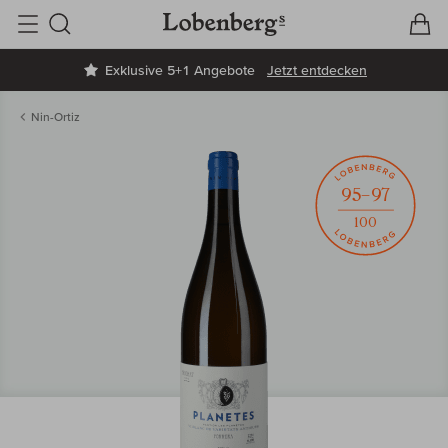
V
W
Suche
Exklusive 5+1 Angebote
Jetzt entdecken
Nin-Ortiz
95–97
100