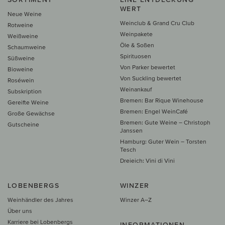
WERT
Neue Weine
Weinclub & Grand Cru Club
Rotweine
Weinpakete
Weißweine
Öle & Soßen
Schaumweine
Spirituosen
Süßweine
Von Parker bewertet
Bioweine
Von Suckling bewertet
Roséwein
Weinankauf
Subskription
Bremen: Bar Rique Winehouse
Gereifte Weine
Bremen: Engel WeinCafé
Große Gewächse
Bremen: Gute Weine – Christoph
Gutscheine
Janssen
Hamburg: Guter Wein – Torsten
Tesch
Dreieich: Vini di Vini
LOBENBERGS
WINZER
Weinhändler des Jahres
Winzer A–Z
Über uns
Karriere bei Lobenbergs
INFORMATIONEN