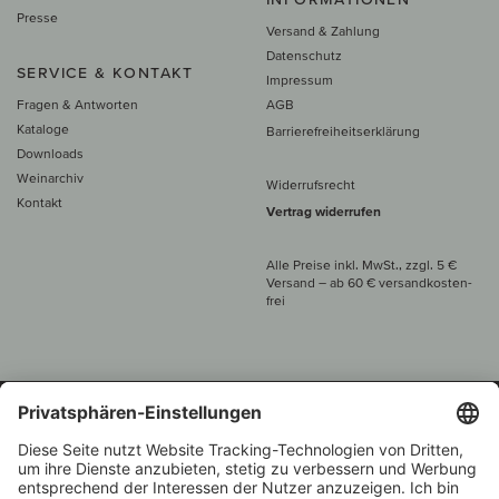
Presse
Versand & Zahlung
Datenschutz
SERVICE & KONTAKT
Impressum
Fragen & Antworten
AGB
Kataloge
Barrierefreiheitserklärung
Downloads
Weinarchiv
Widerrufsrecht
Kontakt
Vertrag widerrufen
Alle Preise inkl. MwSt., zzgl. 5 €
Versand
– ab
60 € versand­kosten­
frei
Beratung unter
+49 421 696 797-0