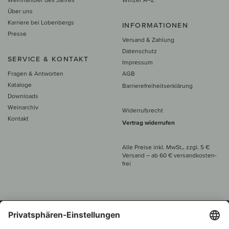
Über uns
Karriere bei Lobenbergs
INFORMATIONEN
Presse
Versand & Zahlung
Datenschutz
SERVICE & KONTAKT
Impressum
Fragen & Antworten
AGB
Kataloge
Barrierefreiheitserklärung
Downloads
Weinarchiv
Widerrufsrecht
Kontakt
Vertrag widerrufen
Alle Preise inkl. MwSt., zzgl. 5 €
Versand
– ab
60 € versand­kosten­
frei
Beratung unter