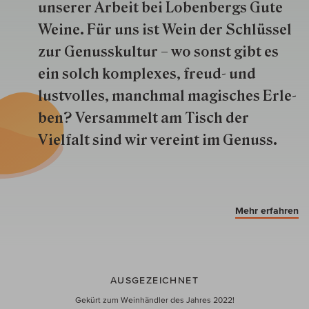
unserer Arbeit bei Lobenbergs Gute
Weine. Für uns ist Wein der Schlüs­sel
zur Genuss­kultur – wo sonst gibt es
ein solch kom­plexes, freud- und
lustvolles, manchmal ma­gisch­es Er­le­
ben? Versammelt am Tisch der
Vielfalt sind wir ver­eint im Genuss.
Mehr erfahren
AUSGEZEICHNET
Gekürt zum Weinhändler des Jahres 2022!