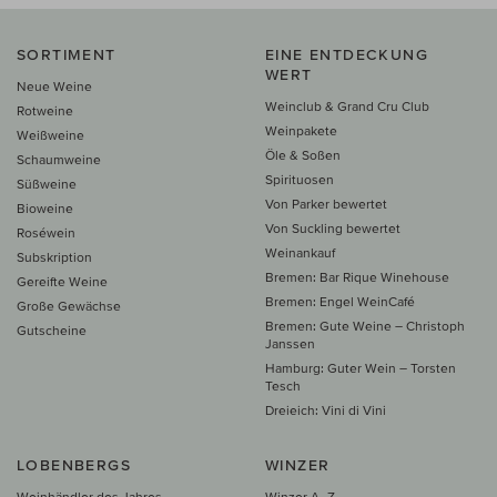
SORTIMENT
EINE ENTDECKUNG
WERT
Neue Weine
Weinclub & Grand Cru Club
Rotweine
Weinpakete
Weißweine
Öle & Soßen
Schaumweine
Spirituosen
Süßweine
Von Parker bewertet
Bioweine
Von Suckling bewertet
Roséwein
Weinankauf
Subskription
Bremen: Bar Rique Winehouse
Gereifte Weine
Bremen: Engel WeinCafé
Große Gewächse
Bremen: Gute Weine – Christoph
Gutscheine
Janssen
Hamburg: Guter Wein – Torsten
Tesch
Dreieich: Vini di Vini
LOBENBERGS
WINZER
Weinhändler des Jahres
Winzer A–Z