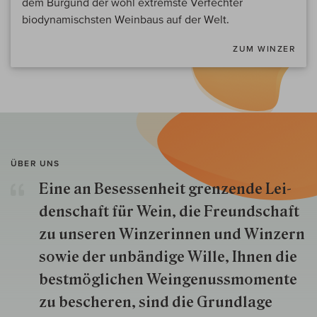
dem Burgund der wohl extremste Verfechter
biodynamischsten Weinbaus auf der Welt.
ZUM WINZER
ÜBER UNS
Eine an Besessenheit gren­zende Lei­
den­schaft für Wein, die Freund­schaft
zu unseren Win­zer­innen und Win­zern
so­wie der un­bän­dige Wille, Ihnen die
best­mög­lich­en Wein­genuss­momente
zu besche­ren, sind die Grund­lage