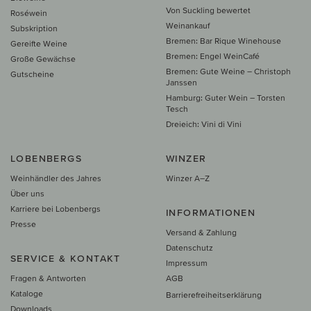
Von Suckling bewertet
Roséwein
Weinankauf
Subskription
Bremen: Bar Rique Winehouse
Gereifte Weine
Bremen: Engel WeinCafé
Große Gewächse
Bremen: Gute Weine – Christoph
Gutscheine
Janssen
Hamburg: Guter Wein – Torsten
Tesch
Dreieich: Vini di Vini
LOBENBERGS
WINZER
Weinhändler des Jahres
Winzer A–Z
Über uns
Karriere bei Lobenbergs
INFORMATIONEN
Presse
Versand & Zahlung
Datenschutz
SERVICE & KONTAKT
Impressum
Fragen & Antworten
AGB
Kataloge
Barrierefreiheitserklärung
Downloads