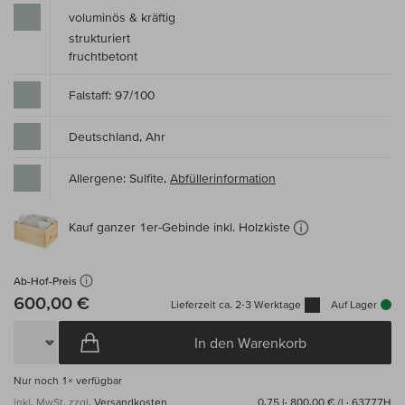
voluminös & kräftig
strukturiert
fruchtbetont
Falstaff: 97/100
Deutschland, Ahr
Allergene: Sulfite,
Abfüllerinformation
Kauf ganzer 1er-Gebinde inkl. Holzkiste
Ab-Hof-Preis
600,00 €
Lieferzeit ca. 2-3 Werktage
Auf Lager
In den Warenkorb
Nur noch
1×
verfügbar
inkl. MwSt, zzgl.
Versandkosten
0,75 l·
800,00 € /l
· 63777H