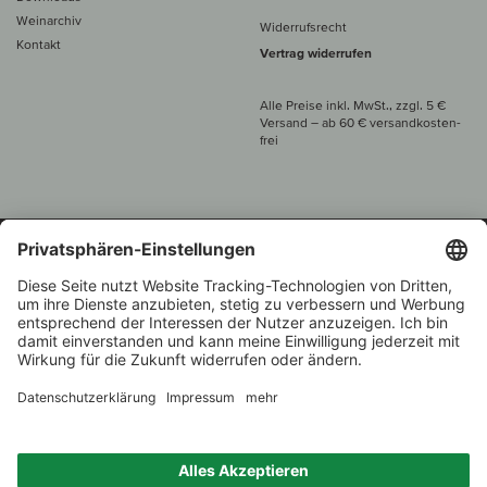
Weinarchiv
Widerrufsrecht
Kontakt
Vertrag widerrufen
Alle Preise inkl. MwSt., zzgl. 5 €
Versand
– ab
60 € versand­kosten­
frei
Beratung unter
+49 421 696 797-0
1.000 Winzer –
Weinhändler
Zurück
Über 7.000 Weine
des Jahres 2022