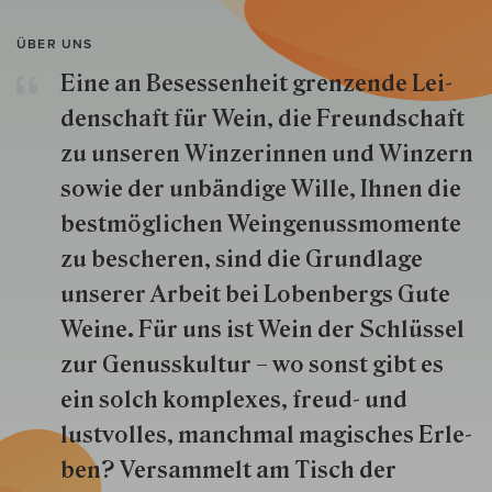
ÜBER UNS
Eine an Besessenheit gren­zende Lei­
den­schaft für Wein, die Freund­schaft
zu unseren Win­zer­innen und Win­zern
so­wie der un­bän­dige Wille, Ihnen die
best­mög­lich­en Wein­genuss­momente
zu besche­ren, sind die Grund­lage
unserer Arbeit bei Lobenbergs Gute
Weine. Für uns ist Wein der Schlüs­sel
zur Genuss­kultur – wo sonst gibt es
ein solch kom­plexes, freud- und
lustvolles, manchmal ma­gisch­es Er­le­
ben? Versammelt am Tisch der