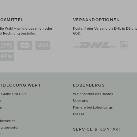
GSMITTEL
VERSANDOPTIONEN
die Wahl – online bezahlen oder
Kostenfreier Versand via DHL in DE un
uf Rechnung bestellen.
60€.
NTDECKUNG WERT
LOBENBERGS
 Grand Cru Club
Weinhändler des Jahres
e
Über uns
en
Karriere bei Lobenbergs
n
Presse
 bewertet
ng bewertet
SERVICE & KONTAKT
f