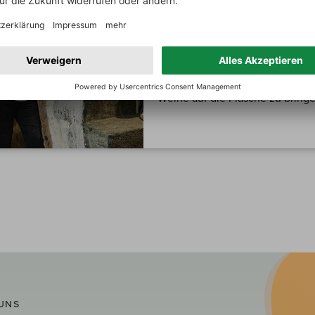
Lichtenberger 
Adriana Gonzalez und Martin Li
gemeinsamen Traum, möglichst 
Weine auf die Flasche zu bringe
UNS