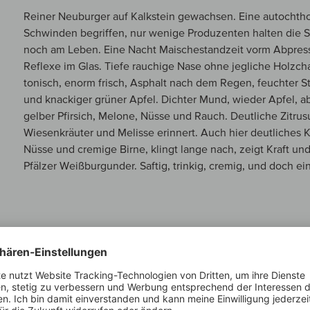
Reiner Neuburger auf Kalkstein gewachsen. Eine autochtho
Schwinden begriffen, nur wenige Produzenten halten die S
noch am Leben. Eine Nacht Maischestandzeit vorm Abpress
Reflexe im Glas. Tiefe rauchige Nase ohne jegliche Holzcha
tonisch, enorm frisch, Asphalt nach dem Regen, feuchter S
und knackiger grüner Apfel. Dichter Mund, wieder Apfel, a
gelber Pfirsich, Melone, Nüsse und Rauch. Deutliche Zitrus
Wiesenkräuter und Melisse erinnert. Auch hier deutliches Ka
Nüsse und cremige Birne, klingt lange nach, zeigt Kraft und 
Pfälzer Weißburgunder. Saftig, trinkig, cremig, und doch e
MEIN WINZER