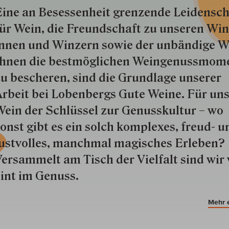
ine an Besessenheit gren­zende Lei­den­sch
ür Wein, die Freund­schaft zu unseren Win­
nnen und Win­zern so­wie der un­bän­dige Wi
hnen die best­mög­lich­en Wein­genuss­mom
u besche­ren, sind die Grund­lage unserer
rbeit bei Lobenbergs Gute Weine. Für uns
ein der Schlüs­sel zur Genuss­kultur – wo
onst gibt es ein solch kom­plexes, freud- u
ustvolles, manchmal ma­gisch­es Er­le­ben?
ersammelt am Tisch der Vielfalt sind wir 
int im Genuss.
Mehr 