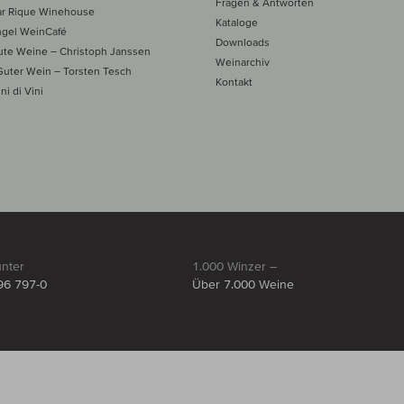
Fragen & Antworten
ar Rique Winehouse
Kataloge
ngel WeinCafé
Downloads
te Weine – Christoph Janssen
Weinarchiv
uter Wein – Torsten Tesch
Kontakt
ni di Vini
unter
1.000 Winzer –
96 797-0
Über 7.000 Weine