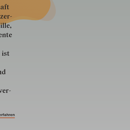
aft
zer­
lle,
ente
 ist
nd
ver­
erfahren