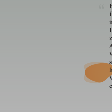
E
f
i
I
z
A
W
s
l
V
e