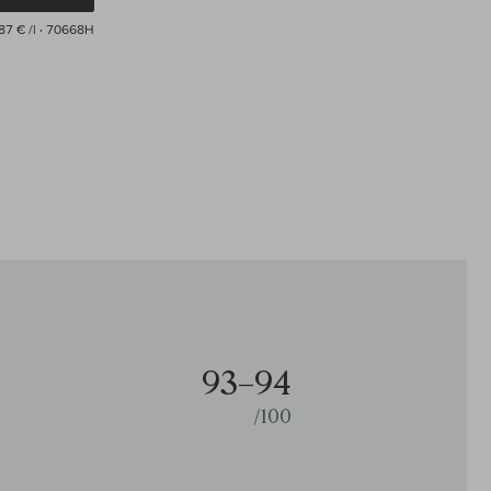
87 € /l
· 70668H
93–94
/100