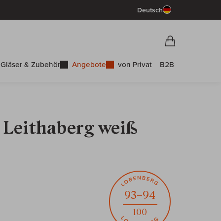
Deutsch
Vorschau War
Warenkorb
Gläser & Zubehör
Angebote
von Privat
B2B
 Leithaberg weiß
93–94
100