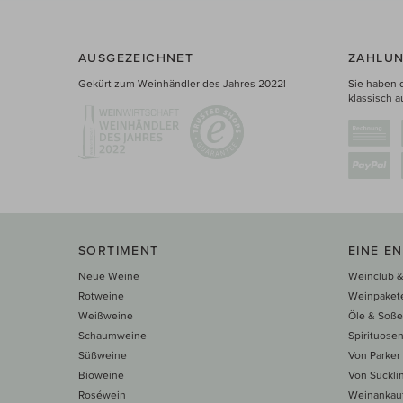
AUSGEZEICHNET
ZAHLUN
Gekürt zum Weinhändler des Jahres 2022!
Sie haben 
klassisch a
SORTIMENT
EINE E
Neue Weine
Weinclub &
Rotweine
Weinpaket
Weißweine
Öle & Soß
Schaumweine
Spirituose
Süßweine
Von Parker
Bioweine
Von Suckli
Roséwein
Weinankau