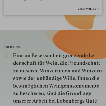
ZUM WINZER
ÜBER UNS
Eine an Besessenheit gren­zende Lei­
den­schaft für Wein, die Freund­schaft
zu unseren Win­zer­innen und Win­zern
so­wie der un­bän­dige Wille, Ihnen die
best­mög­lich­en Wein­genuss­momente
zu besche­ren, sind die Grund­lage
unserer Arbeit bei Lobenbergs Gute