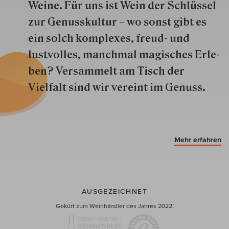
Weine. Für uns ist Wein der Schlüs­sel
zur Genuss­kultur – wo sonst gibt es
ein solch kom­plexes, freud- und
lustvolles, manchmal ma­gisch­es Er­le­
ben? Versammelt am Tisch der
Vielfalt sind wir ver­eint im Genuss.
Mehr erfahren
AUSGEZEICHNET
Gekürt zum Weinhändler des Jahres 2022!