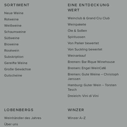
SORTIMENT
EINE ENTDECKUNG
WERT
Neue Weine
Weinclub & Grand Cru Club
Rotweine
Weinpakete
Weißweine
Öle & Soßen
Schaumweine
Spirituosen
Süßweine
Von Parker bewertet
Bioweine
Von Suckling bewertet
Roséwein
Weinankauf
Subskription
Bremen: Bar Rique Winehouse
Gereifte Weine
Bremen: Engel WeinCafé
Große Gewächse
Bremen: Gute Weine – Christoph
Gutscheine
Janssen
Hamburg: Guter Wein – Torsten
Tesch
Dreieich: Vini di Vini
LOBENBERGS
WINZER
Weinhändler des Jahres
Winzer A–Z
Über uns