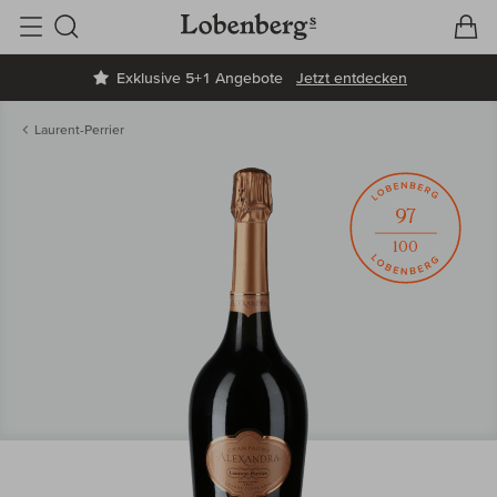
V
W
Suche
Exklusive 5+1 Angebote
Jetzt entdecken
Laurent-Perrier
97
100