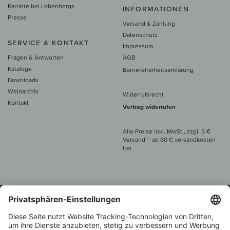
Karriere bei Lobenbergs
INFORMATIONEN
Presse
Versand & Zahlung
Datenschutz
SERVICE & KONTAKT
Impressum
Fragen & Antworten
AGB
Kataloge
Barrierefreiheitserklärung
Downloads
Weinarchiv
Widerrufsrecht
Kontakt
Vertrag widerrufen
Alle Preise inkl. MwSt., zzgl. 5 €
Versand
– ab
60 € versand­kosten­
frei
Beratung unter
+49 421 696 797-0