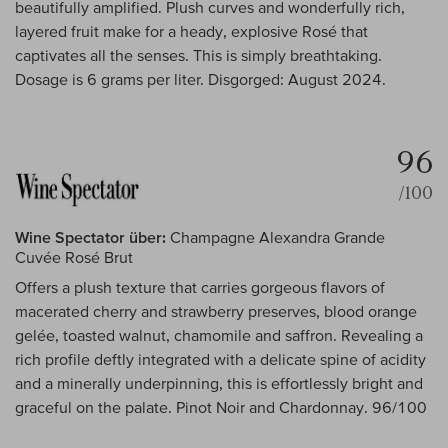
beautifully amplified. Plush curves and wonderfully rich,
layered fruit make for a heady, explosive Rosé that
captivates all the senses. This is simply breathtaking.
Dosage is 6 grams per liter. Disgorged: August 2024.
96
/100
Wine Spectator über:
Champagne Alexandra Grande
Cuvée Rosé Brut
Offers a plush texture that carries gorgeous flavors of
macerated cherry and strawberry preserves, blood orange
gelée, toasted walnut, chamomile and saffron. Revealing a
rich profile deftly integrated with a delicate spine of acidity
and a minerally underpinning, this is effortlessly bright and
graceful on the palate. Pinot Noir and Chardonnay. 96/100