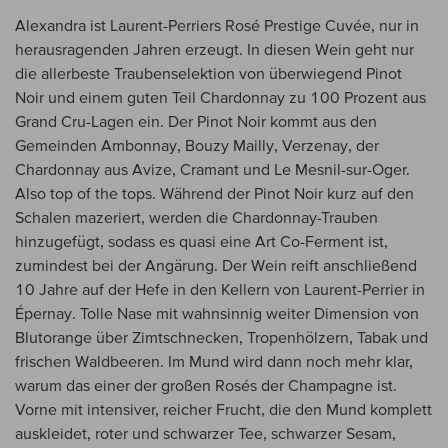
Alexandra ist Laurent-Perriers Rosé Prestige Cuvée, nur in
herausragenden Jahren erzeugt. In diesen Wein geht nur
die allerbeste Traubenselektion von überwiegend Pinot
Noir und einem guten Teil Chardonnay zu 100 Prozent aus
Grand Cru-Lagen ein. Der Pinot Noir kommt aus den
Gemeinden Ambonnay, Bouzy Mailly, Verzenay, der
Chardonnay aus Avize, Cramant und Le Mesnil-sur-Oger.
Also top of the tops. Während der Pinot Noir kurz auf den
Schalen mazeriert, werden die Chardonnay-Trauben
hinzugefügt, sodass es quasi eine Art Co-Ferment ist,
zumindest bei der Angärung. Der Wein reift anschließend
10 Jahre auf der Hefe in den Kellern von Laurent-Perrier in
Épernay. Tolle Nase mit wahnsinnig weiter Dimension von
Blutorange über Zimtschnecken, Tropenhölzern, Tabak und
frischen Waldbeeren. Im Mund wird dann noch mehr klar,
warum das einer der großen Rosés der Champagne ist.
Vorne mit intensiver, reicher Frucht, die den Mund komplett
auskleidet, roter und schwarzer Tee, schwarzer Sesam,