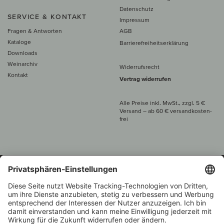
Datenschutz
SERVICE & KONTAKT
Impressum
Fragen & Antworten
AGB
Kataloge
Barrierefreiheitserklärung
Downloads
Weinarchiv
Widerrufsrecht
Kontakt
Vertrag widerrufen
Alle Preise inkl. MwSt., zzgl. 5 €
Versand
– ab
60 € versand­kosten­
frei
Beratung unter
+49 421 696 797-0
1.000 Winzer –
Weinhändler
Über 7.000 Weine
des Jahres 2022