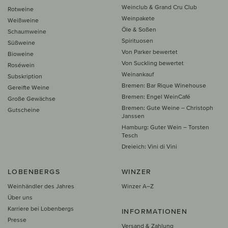
Weinclub & Grand Cru Club
Rotweine
Weinpakete
Weißweine
Öle & Soßen
Schaumweine
Spirituosen
Süßweine
Von Parker bewertet
Bioweine
Von Suckling bewertet
Roséwein
Weinankauf
Subskription
Bremen: Bar Rique Winehouse
Gereifte Weine
Bremen: Engel WeinCafé
Große Gewächse
Bremen: Gute Weine – Christoph
Gutscheine
Janssen
Hamburg: Guter Wein – Torsten
Tesch
Dreieich: Vini di Vini
LOBENBERGS
WINZER
Weinhändler des Jahres
Winzer A–Z
Über uns
Karriere bei Lobenbergs
INFORMATIONEN
Presse
Versand & Zahlung