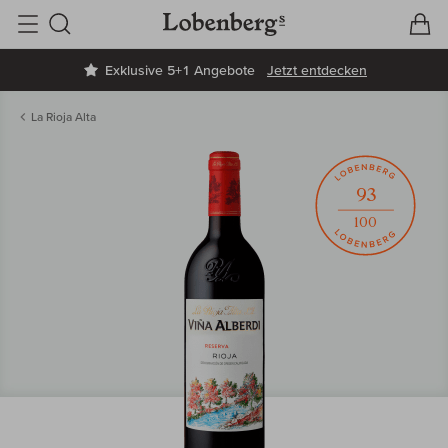
V
W
Suche
Exklusive 5+1 Angebote
Jetzt entdecken
La Rioja Alta
93
100