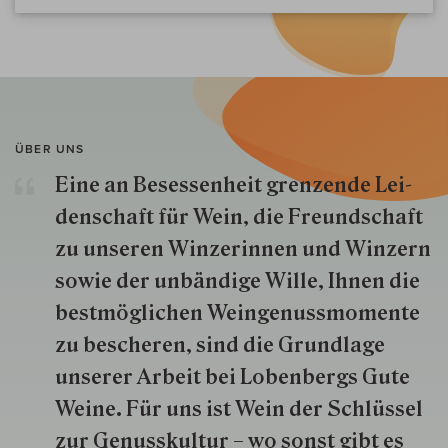
ÜBER UNS
Eine an Besessenheit gren­zende Lei­
den­schaft für Wein, die Freund­schaft
zu unseren Win­zer­innen und Win­zern
so­wie der un­bän­dige Wille, Ihnen die
best­mög­lich­en Wein­genuss­momente
zu besche­ren, sind die Grund­lage
unserer Arbeit bei Lobenbergs Gute
Weine. Für uns ist Wein der Schlüs­sel
zur Genuss­kultur – wo sonst gibt es