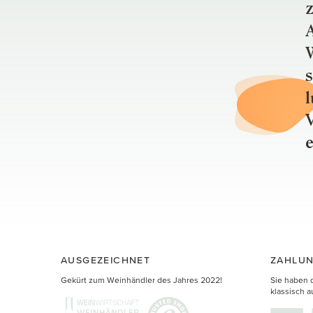
z
A
W
s
l
V
e
AUSGEZEICHNET
ZAHLUN
Gekürt zum Weinhändler des Jahres 2022!
Sie haben 
klassisch a