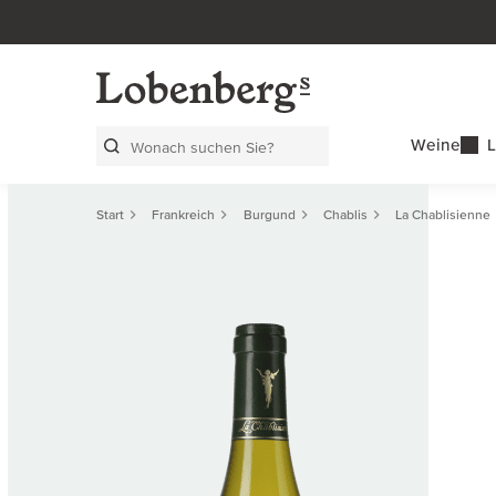
Weine
L
Search Layer
Start
Frankreich
Burgund
Chablis
La Chablisienne