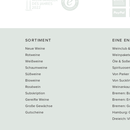
SORTIMENT
EINE E
Neue Weine
Weinclub &
Rotweine
Weinpaket
Weißweine
Öle & Soß
Schaumweine
Spirituose
Süßweine
Von Parker
Bioweine
Von Suckli
Roséwein
Weinankau
Subskription
Bremen: B
Gereifte Weine
Bremen: E
Große Gewächse
Bremen: Gu
Gutscheine
Hamburg: G
Dreieich: Vi