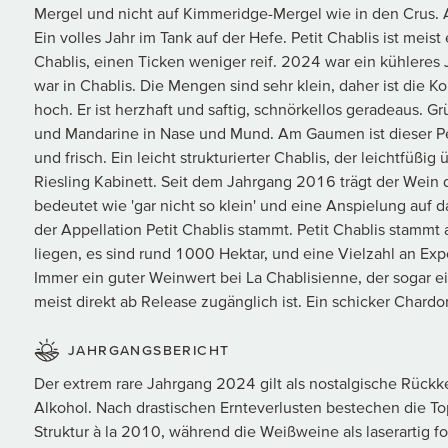
Mergel und nicht auf Kimmeridge-Mergel wie in den Crus. 
Ein volles Jahr im Tank auf der Hefe. Petit Chablis ist meist
Chablis, einen Ticken weniger reif. 2024 war ein kühleres J
war in Chablis. Die Mengen sind sehr klein, daher ist die 
hoch. Er ist herzhaft und saftig, schnörkellos geradeaus. G
und Mandarine in Nase und Mund. Am Gaumen ist dieser Peti
und frisch. Ein leicht strukturierter Chablis, der leichtfüßi
Riesling Kabinett. Seit dem Jahrgang 2016 trägt der Wein den
bedeutet wie 'gar nicht so klein' und eine Anspielung auf d
der Appellation Petit Chablis stammt. Petit Chablis stammt
liegen, es sind rund 1000 Hektar, und eine Vielzahl an Expos
Immer ein guter Weinwert bei La Chablisienne, der sogar ein
meist direkt ab Release zugänglich ist. Ein schicker Chardo
JAHRGANGSBERICHT
Der extrem rare Jahrgang 2024 gilt als nostalgische Rück
Alkohol. Nach drastischen Ernteverlusten bestechen die Top-
Struktur à la 2010, während die Weißweine als laserartig fo