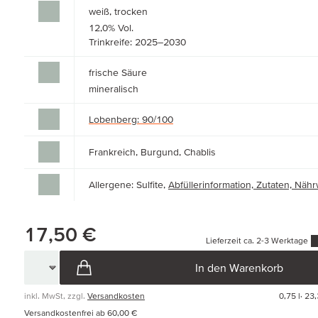
weiß, trocken
12,0% Vol.
Trinkreife: 2025–2030
frische Säure
mineralisch
Lobenberg: 90/100
Frankreich, Burgund, Chablis
Allergene: Sulfite,
Abfüllerinformation, Zutaten, Nä
17,50 €
Lieferzeit ca. 2-3 Werktage
In den Warenkorb
inkl. MwSt, zzgl.
Versandkosten
0,75 l·
23,
Versandkostenfrei ab 60,00 €