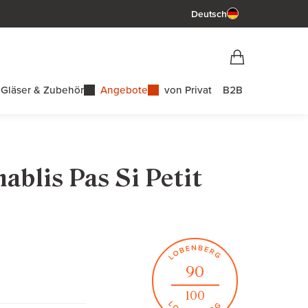
Deutsch
Vorschau War
Warenkorb
Gläser & Zubehör
Angebote
von Privat
B2B
ablis Pas Si Petit
90
100