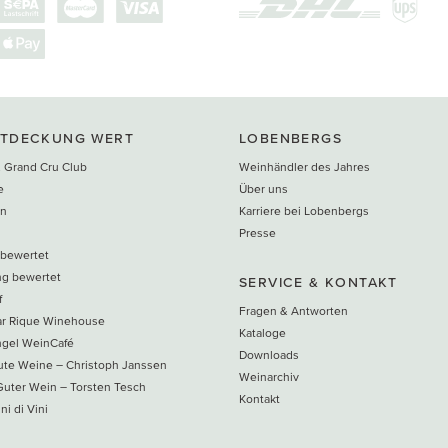
NTDECKUNG WERT
LOBENBERGS
 Grand Cru Club
Weinhändler des Jahres
e
Über uns
en
Karriere bei Lobenbergs
n
Presse
 bewertet
ng bewertet
SERVICE & KONTAKT
f
Fragen & Antworten
ar Rique Winehouse
Kataloge
ngel WeinCafé
Downloads
te Weine – Christoph Janssen
Weinarchiv
uter Wein – Torsten Tesch
Kontakt
ni di Vini