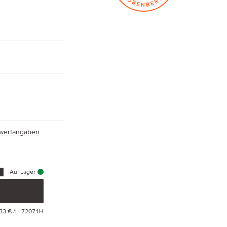
hrwertangaben
Auf Lager
33 € /l
· 72071H