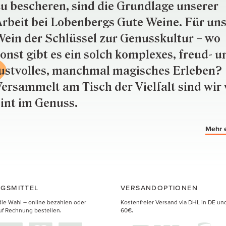
u besche­ren, sind die Grund­lage unserer
rbeit bei Lobenbergs Gute Weine. Für uns
ein der Schlüs­sel zur Genuss­kultur – wo
onst gibt es ein solch kom­plexes, freud- u
ustvolles, manchmal ma­gisch­es Er­le­ben?
ersammelt am Tisch der Vielfalt sind wir 
int im Genuss.
Mehr 
GSMITTEL
VERSANDOPTIONEN
die Wahl – online bezahlen oder
Kostenfreier Versand via DHL in DE un
uf Rechnung bestellen.
60€.