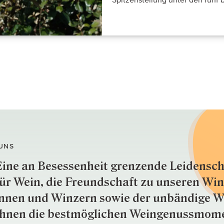
UNS
ine an Besessenheit gren­zende Lei­den­sch
ür Wein, die Freund­schaft zu unseren Win­
nnen und Win­zern so­wie der un­bän­dige Wi
hnen die best­mög­lich­en Wein­genuss­mom