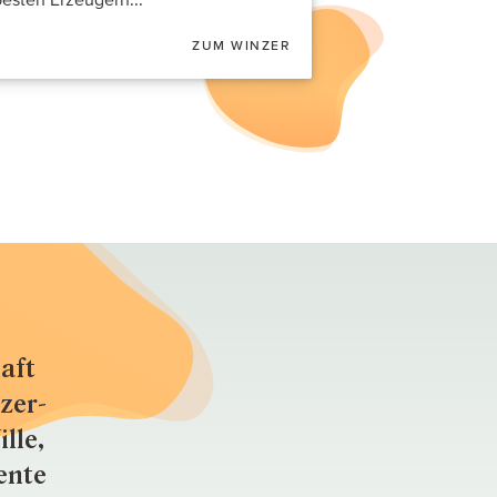
ZUM WINZER
aft
zer­
lle,
ente