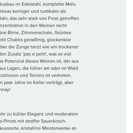
Ausbau im Edelstahl, komplette Malo.
 etwas kerniger und rustikaler als
ahr, das sehr stark von Frost getroffen
Konzentration in den Weinen recht
rüne Birne, Zitronenschale, Grüntee
t Chablis geradlinig, glockenklar
g über die Zunge tanzt wie ein trockener
 Zusatz 'pas si petit', was so viel
as Potenzial dieses Weines ist, der aus
 aus Lagen, die höher am oder im Wald
itionen und Terroirs ist vertreten.
 paar Jahre im Keller verträgt, aber
nnay!
kehr zu kühler Eleganz und moderatem
Pinots mit straffer Sauerkirsch-
kussierte, kristalline Meisterwerke an