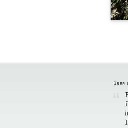
ÜBER 
E
f
i
I