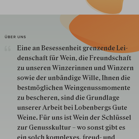
ÜBER UNS
Eine an Besessenheit gren­zende Lei­
den­schaft für Wein, die Freund­schaft
zu unseren Win­zer­innen und Win­zern
so­wie der un­bän­dige Wille, Ihnen die
best­mög­lich­en Wein­genuss­momente
zu besche­ren, sind die Grund­lage
unserer Arbeit bei Lobenbergs Gute
Weine. Für uns ist Wein der Schlüs­sel
zur Genuss­kultur – wo sonst gibt es
ein solch kom­plexes, freud- und