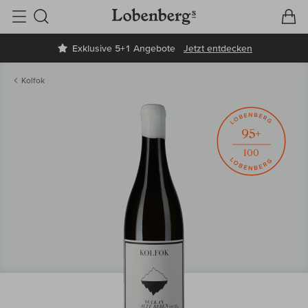
V
W
Suche
Exklusive 5+1 Angebote
Jetzt entdecken
Kolfok
95+
100