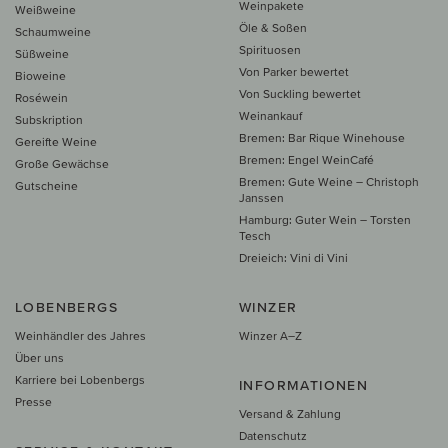
Weinpakete
Weißweine
Öle & Soßen
Schaumweine
Spirituosen
Süßweine
Von Parker bewertet
Bioweine
Von Suckling bewertet
Roséwein
Weinankauf
Subskription
Bremen: Bar Rique Winehouse
Gereifte Weine
Bremen: Engel WeinCafé
Große Gewächse
Bremen: Gute Weine – Christoph
Gutscheine
Janssen
Hamburg: Guter Wein – Torsten
Tesch
Dreieich: Vini di Vini
LOBENBERGS
WINZER
Weinhändler des Jahres
Winzer A–Z
Über uns
Karriere bei Lobenbergs
INFORMATIONEN
Presse
Versand & Zahlung
Datenschutz