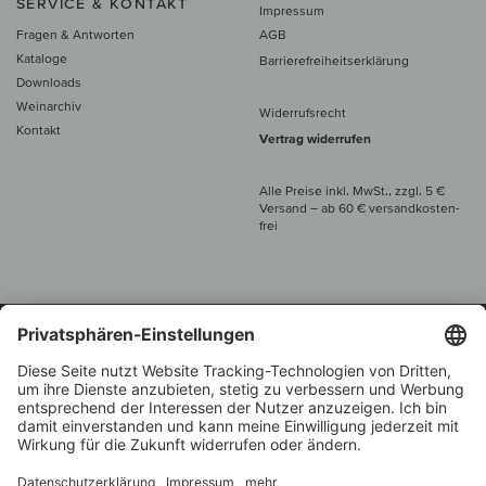
SERVICE & KONTAKT
Impressum
Fragen & Antworten
AGB
Kataloge
Barrierefreiheitserklärung
Downloads
Weinarchiv
Widerrufsrecht
Kontakt
Vertrag widerrufen
Alle Preise inkl. MwSt., zzgl. 5 €
Versand
– ab
60 € versand­kosten­
frei
Beratung unter
+49 421 696 797-0
1.000 Winzer –
Weinhändler
Zurück
Über 7.000 Weine
des Jahres 2022