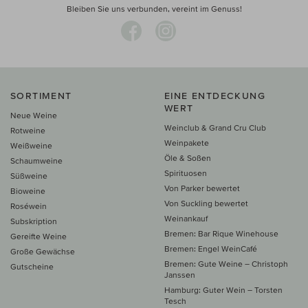
Bleiben Sie uns verbunden, vereint im Genuss!
SORTIMENT
EINE ENTDECKUNG
WERT
Neue Weine
Weinclub & Grand Cru Club
Rotweine
Weinpakete
Weißweine
Öle & Soßen
Schaumweine
Spirituosen
Süßweine
Von Parker bewertet
Bioweine
Von Suckling bewertet
Roséwein
Weinankauf
Subskription
Bremen: Bar Rique Winehouse
Gereifte Weine
Bremen: Engel WeinCafé
Große Gewächse
Bremen: Gute Weine – Christoph
Gutscheine
Janssen
Hamburg: Guter Wein – Torsten
Tesch