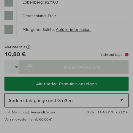
Lobenberg: 92/100
Deutschland, Pfalz
Allergene: Sulfite,
Abfüllerinformation
Ab-Hof-Preis
10,80 €
Nicht auf Lager
In den Warenkorb
Alternative Produkte anzeigen
inkl. MwSt, zzgl.
Versandkosten
0,75 l·
14,40 € /l
· 70321H
Versandkostenfrei ab 60,00 €