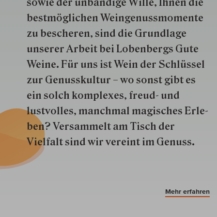
so­wie der un­bän­dige Wille, Ihnen die
best­mög­lich­en Wein­genuss­momente
zu besche­ren, sind die Grund­lage
unserer Arbeit bei Lobenbergs Gute
Weine. Für uns ist Wein der Schlüs­sel
zur Genuss­kultur – wo sonst gibt es
ein solch kom­plexes, freud- und
lustvolles, manchmal ma­gisch­es Er­le­
ben? Versammelt am Tisch der
Vielfalt sind wir ver­eint im Genuss.
Mehr erfahren