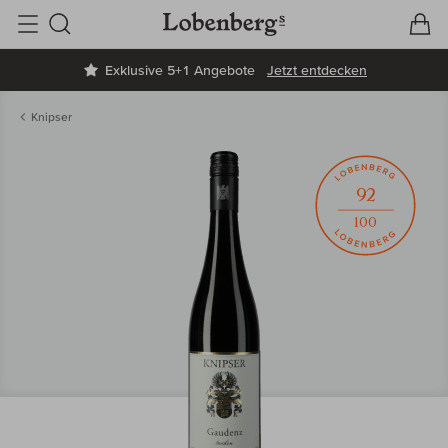
V
W
Suche
Exklusive 5+1 Angebote
Jetzt entdecken
Knipser
92
100