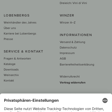
Dreieich: Vini di Vini
LOBENBERGS
WINZER
Weinhändler des Jahres
Winzer A–Z
Über uns
Karriere bei Lobenbergs
INFORMATIONEN
Presse
Versand & Zahlung
Datenschutz
SERVICE & KONTAKT
Impressum
Fragen & Antworten
AGB
Kataloge
Barrierefreiheitserklärung
Downloads
Weinarchiv
Widerrufsrecht
Kontakt
Vertrag widerrufen
Alle Preise inkl. MwSt., zzgl. 5 €
Versand
– ab
60 € versand­kosten­
frei