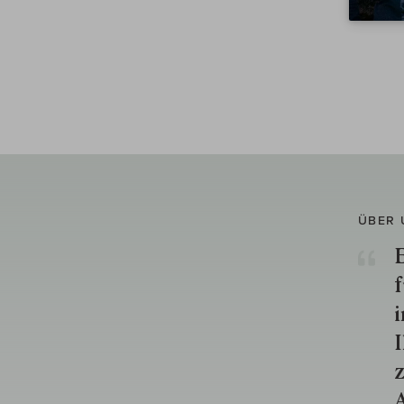
ÜBER 
E
f
i
I
z
A