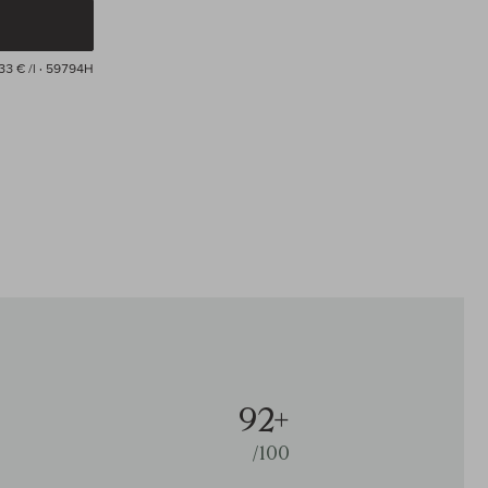
33 € /l
· 59794H
92+
/100