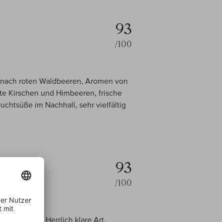
93
/100
rt nach roten Waldbeeren, Aromen von
te Kirschen und Himbeeren, frische
uchtsüße im Nachhall, sehr vielfältig
93
/100
smin, Malve. Herrlich klare Art,