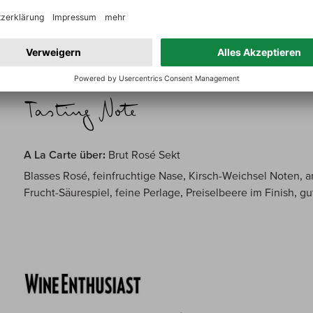
wunderbar eingepasste Säure, balanciert mit Frucht, ganz fe
großartige Balance aller Merkmale. Klarer, anhaltender Nach
A La Carte über:
Brut Rosé Sekt
Blasses Rosé, feinfruchtige Nase, Kirsch-Weichsel Noten, 
Frucht-Säurespiel, feine Perlage, Preiselbeere im Finish, 