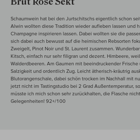
Brut Rosé Sekt
Schaumwein hat bei den Jurtschitschs eigentlich schon seit
Alwin wollten diese Tradition wieder aufleben lassen und h
Champagne inspirieren lassen. Dabei wollten sie die pass
sich dabei auch bewusst auf die heimischen Rebsorten foku
Zweigelt, Pinot Noir und St. Laurent zusammen. Wunderbar 
Kitsch, einfach nur sehr filigran und dezent. Himbeere, w
Walderdbeeren. Am Gaumen mit beeindruckender Frische und
Salzigkeit und ordentlich Zug. Leicht ätherisch-kräutrig a
Blutorangenschale, dabei schön trocken im Nachhall mit nur
jetzt nicht im Tastingstudio bei 2 Grad Außentemperatur, s
müsste ich mich schon sehr zurückhalten, die Flasche nicht z
Gelegenheiten! 92+/100