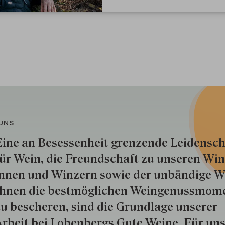
UNS
ine an Besessenheit gren­zende Lei­den­sch
ür Wein, die Freund­schaft zu unseren Win­
nnen und Win­zern so­wie der un­bän­dige Wi
hnen die best­mög­lich­en Wein­genuss­mom
u besche­ren, sind die Grund­lage unserer
rbeit bei Lobenbergs Gute Weine. Für uns