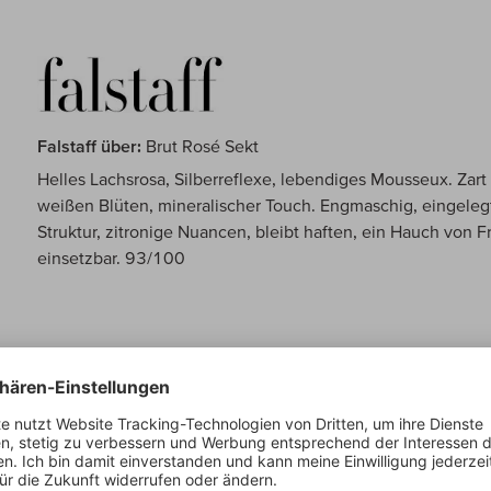
Falstaff über:
Brut Rosé Sekt
Helles Lachsrosa, Silberreflexe, lebendiges Mousseux. Za
weißen Blüten, mineralischer Touch. Engmaschig, eingeleg
Struktur, zitronige Nuancen, bleibt haften, ein Hauch von Fr
einsetzbar. 93/100
Vinum über:
Brut Rosé Sekt
Überaus elegantes Rosé, überaus florale Art, duftet nach Ja