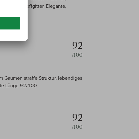
ines Gerbstoffgitter. Elegante,
hall.
92
/100
am Gaumen straffe Struktur, lebendiges
gute Länge 92/100
92
/100