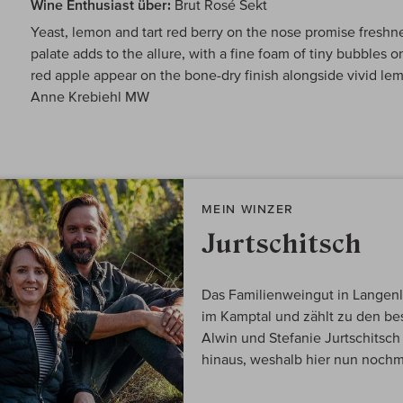
Wine Enthusiast über:
Brut Rosé Sekt
Yeast, lemon and tart red berry on the nose promise fresh
palate adds to the allure, with a fine foam of tiny bubbles on
red apple appear on the bone-dry finish alongside vivid le
Anne Krebiehl MW
MEIN WINZER
Jurtschitsch
Das Familienweingut in Langenlo
im Kamptal und zählt zu den be
Alwin und Stefanie Jurtschitsch
hinaus, weshalb hier nun nochm