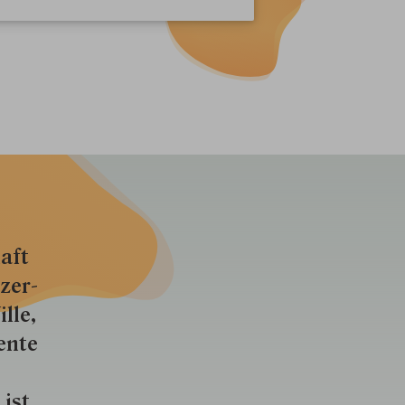
aft
zer­
lle,
ente
 ist