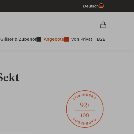
Deutsch
Vorschau War
Warenkorb
Gläser & Zubehör
Angebote
von Privat
B2B
Sekt
92+
100