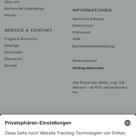
Über uns
Karriere bei Lobenbergs
INFORMATIONEN
Presse
Versand & Zahlung
Datenschutz
SERVICE & KONTAKT
Impressum
Fragen & Antworten
AGB
Kataloge
Barrierefreiheitserklärung
Downloads
Weinarchiv
Widerrufsrecht
Kontakt
Vertrag widerrufen
Alle Preise inkl. MwSt., zzgl. 5 €
Versand
– ab
60 € versand­kosten­
frei
Beratung unter