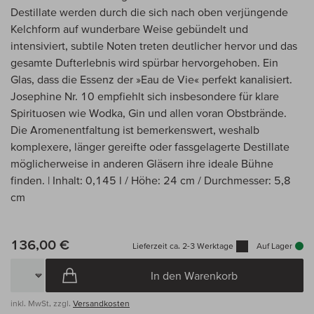
Destillate werden durch die sich nach oben verjüngende
Kelchform auf wunderbare Weise gebündelt und
intensiviert, subtile Noten treten deutlicher hervor und das
gesamte Dufterlebnis wird spürbar hervorgehoben. Ein
Glas, dass die Essenz der »Eau de Vie« perfekt kanalisiert.
Josephine Nr. 10 empfiehlt sich insbesondere für klare
Spirituosen wie Wodka, Gin und allen voran Obstbrände.
Die Aromenentfaltung ist bemerkenswert, weshalb
komplexere, länger gereifte oder fassgelagerte Destillate
möglicherweise in anderen Gläsern ihre ideale Bühne
finden. | Inhalt: 0,145 l / Höhe: 24 cm / Durchmesser: 5,8
cm
136,00 €
Lieferzeit ca. 2-3 Werktage
Auf Lager
In den Warenkorb
inkl. MwSt, zzgl.
Versandkosten