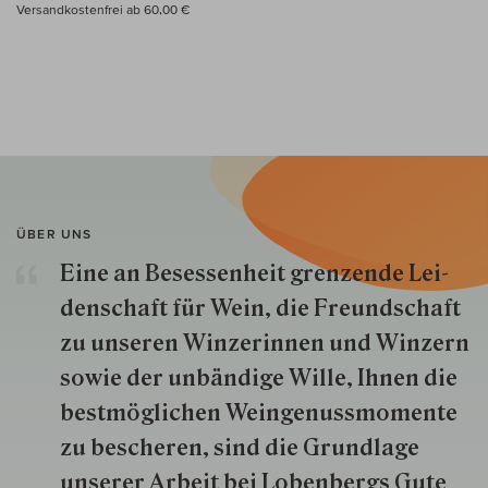
Versandkostenfrei ab 60,00 €
ÜBER UNS
Eine an Besessenheit gren­zende Lei­
den­schaft für Wein, die Freund­schaft
zu unseren Win­zer­innen und Win­zern
so­wie der un­bän­dige Wille, Ihnen die
best­mög­lich­en Wein­genuss­momente
zu besche­ren, sind die Grund­lage
unserer Arbeit bei Lobenbergs Gute