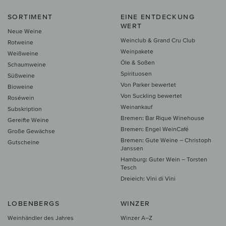
SORTIMENT
EINE ENTDECKUNG
WERT
Neue Weine
Weinclub & Grand Cru Club
Rotweine
Weinpakete
Weißweine
Öle & Soßen
Schaumweine
Spirituosen
Süßweine
Von Parker bewertet
Bioweine
Von Suckling bewertet
Roséwein
Weinankauf
Subskription
Bremen: Bar Rique Winehouse
Gereifte Weine
Bremen: Engel WeinCafé
Große Gewächse
Bremen: Gute Weine – Christoph
Gutscheine
Janssen
Hamburg: Guter Wein – Torsten
Tesch
Dreieich: Vini di Vini
LOBENBERGS
WINZER
Weinhändler des Jahres
Winzer A–Z