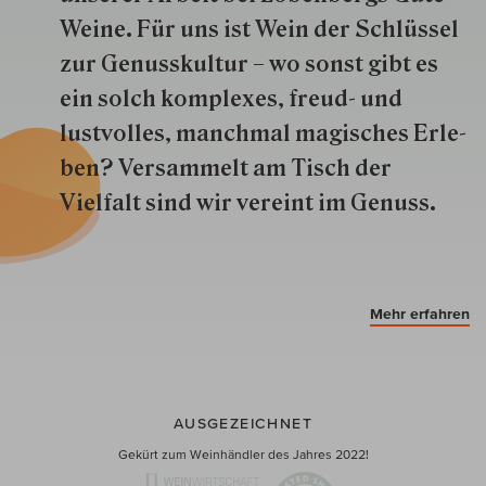
Weine. Für uns ist Wein der Schlüs­sel
zur Genuss­kultur – wo sonst gibt es
ein solch kom­plexes, freud- und
lustvolles, manchmal ma­gisch­es Er­le­
ben? Versammelt am Tisch der
Vielfalt sind wir ver­eint im Genuss.
Mehr erfahren
AUSGEZEICHNET
Gekürt zum Weinhändler des Jahres 2022!