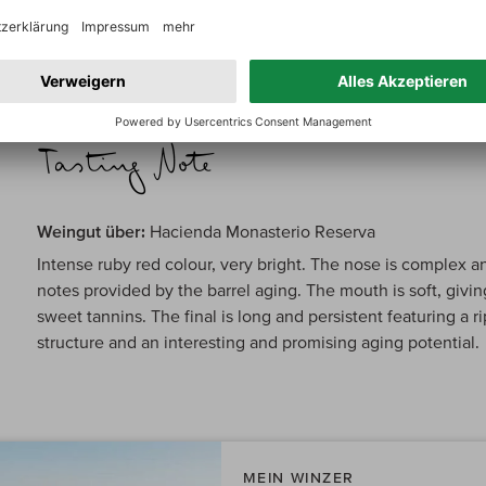
powerful and elegant, with stuffing and balance to develop 
produced. It was bottled in July 2023.
Weingut über:
Hacienda Monasterio Reserva
Intense ruby red colour, very bright. The nose is complex an
notes provided by the barrel aging. The mouth is soft, givi
sweet tannins. The final is long and persistent featuring a ri
structure and an interesting and promising aging potential.
MEIN WINZER