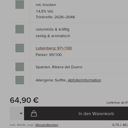
rot, trocken
14,5% Vol.
Trinkreife: 2026–2046
voluminös & kräftig
seidig & aromatisch
Lobenberg: 97+/100
Parker: 95/100
Spanien, Ribera del Duero
Allergene: Sulfite,
Abfüllerinformation
64,90 €
Lieferbar ab 
In den Warenkorb
inkl. MwSt, zzgl.
Versandkosten
0,75 l·
86,