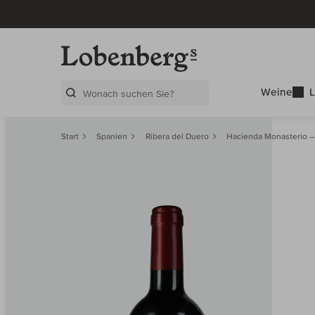
Weine
L
Search Layer
Start
Spanien
Ribera del Duero
Hacienda Monasterio –