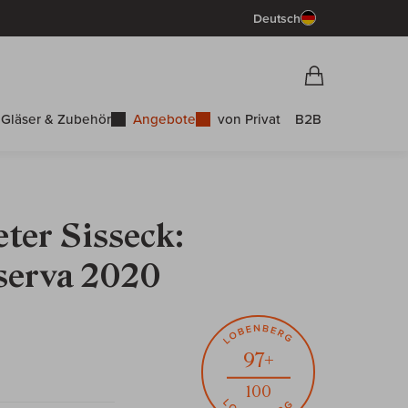
Deutsch
Vorschau War
Warenkorb
Gläser & Zubehör
Angebote
von Privat
B2B
ter Sisseck:
serva 2020
97+
100