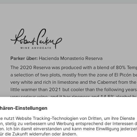
Parker über:
Hacienda Monasterio Reserva
The 2020 Reserva was produced with a blend of 80% Temp
a selection of two plots, mostly from the zone of El Picón 
very white and rich in limestone and the Cabernet from the
little warmer than 2021 but cooler than the following year
very serious wine, and it has ripeness and 14.5% alcohol 
with enough freshness and acidity to come through as a po
between this and the regular Hacienda Monasterio are basical
higher percentage of Cabernet and perhaps a little more 
the Cabernet Sauvignon from Hacienda Monasterio takes t
Tempranillo, because the grape ripens very well and integrate