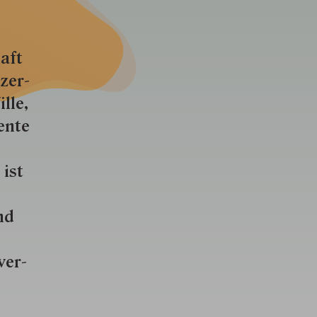
aft
zer­
lle,
ente
 ist
nd
ver­