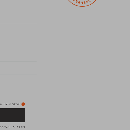
KW 37 in 2026
53 € /l
· 72717H