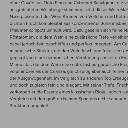
einer Cuvée aus Tinto Fino und Cabernet Sauvignon, die vo
ausgerichteten Weinberge stammen, setzt dieser Wein Maßs
Nase präsentiert der Wein Aromen von Veilchen und Kaffe
dichten Fruchtkomplexität aus konzentrierter Johannisbeer
Pflaumenkompott umhüllt wird. Dazu gesellen sich feine 
Röstaromen, die dem Wein eine zusätzliche Tiefe verleihen. 
dabei jedoch fein geschliffen und perfekt integriert. Am G
mineralische Struktur, die den Wein frisch und fokussiert er
geprägt von einer harmonischen Verbindung aus reifen Früc
Mineralität, die dem Wein eine edle, fast burgundische Eleg
voluminöser als der Crianza, gleichzeitig aber auch feiner 
der Ausgewogenheit. Im Vergleich zu anderen Top-Erzeugern
und doch zugleich fein und elegant. Mit seiner Tiefe, Fris
verkörpert er die Essenz eines klassischen Rioja, jedoch a
Vergleich mit den größten Namen Spaniens nicht scheuen 
Struktur triumphiert.