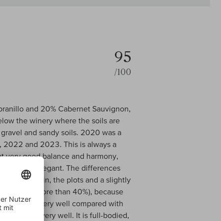
95
/100
ranillo and 20% Cabernet Sauvignon,
below the winery where the soils are
 gravel and sandy soils. 2020 was a
s, 2022 and 2023. This is always a
but very good balance and harmony,
werful but elegant. The differences
ly the origin, the plots and a slightly
new oak (no more than 40%), because
he new oak very well compared with
s the oak very well. It is full-bodied,