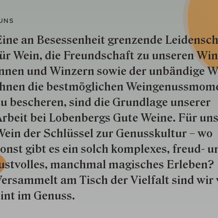
UNS
ine an Besessenheit gren­zende Lei­den­sch
ür Wein, die Freund­schaft zu unseren Win­
nnen und Win­zern so­wie der un­bän­dige Wi
hnen die best­mög­lich­en Wein­genuss­mom
u besche­ren, sind die Grund­lage unserer
rbeit bei Lobenbergs Gute Weine. Für uns
ein der Schlüs­sel zur Genuss­kultur – wo
onst gibt es ein solch kom­plexes, freud- u
ustvolles, manchmal ma­gisch­es Er­le­ben?
ersammelt am Tisch der Vielfalt sind wir 
int im Genuss.