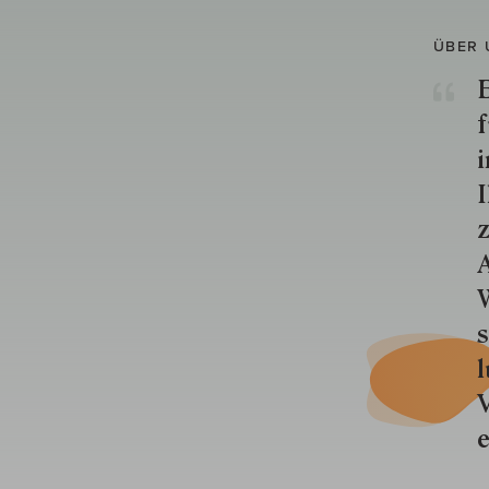
ÜBER 
E
f
i
I
z
A
W
s
l
V
e