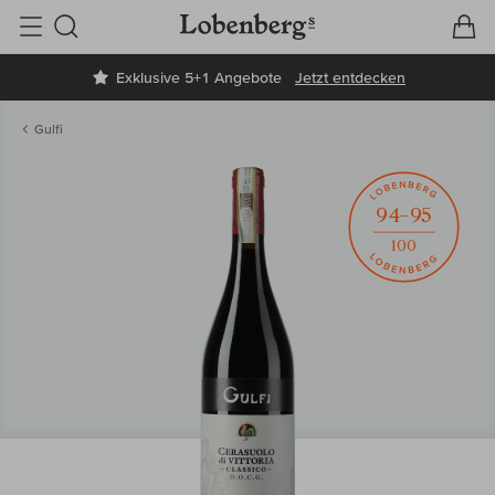
V
W
Suche
Exklusive 5+1 Angebote
Jetzt entdecken
Gulfi
94–95
100