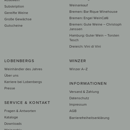
Weinankauf
Subskription
Bremen: Bar Rique Winehouse
Gereifte Weine
Bremen: Engel WeinCafé
Große Gewächse
Bremen: Gute Weine – Christoph
Gutscheine
Janssen
Hamburg: Guter Wein – Torsten
Tesch
Dreieich: Vini di Vini
LOBENBERGS
WINZER
Weinhändler des Jahres
Winzer A–Z
Über uns
Karriere bei Lobenbergs
INFORMATIONEN
Presse
Versand & Zahlung
Datenschutz
SERVICE & KONTAKT
Impressum
Fragen & Antworten
AGB
Kataloge
Barrierefreiheitserklärung
Downloads
Weinarchiv