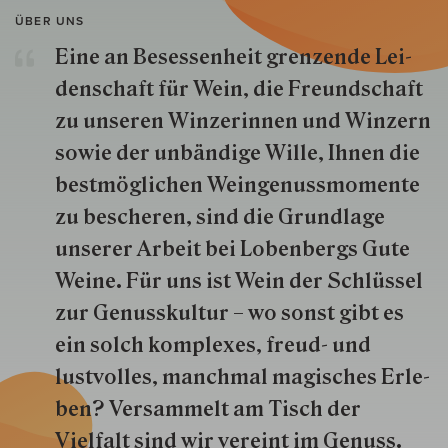
ÜBER UNS
Eine an Besessenheit gren­zende Lei­
den­schaft für Wein, die Freund­schaft
zu unseren Win­zer­innen und Win­zern
so­wie der un­bän­dige Wille, Ihnen die
best­mög­lich­en Wein­genuss­momente
zu besche­ren, sind die Grund­lage
unserer Arbeit bei Lobenbergs Gute
Weine. Für uns ist Wein der Schlüs­sel
zur Genuss­kultur – wo sonst gibt es
ein solch kom­plexes, freud- und
lustvolles, manchmal ma­gisch­es Er­le­
ben? Versammelt am Tisch der
Vielfalt sind wir ver­eint im Genuss.