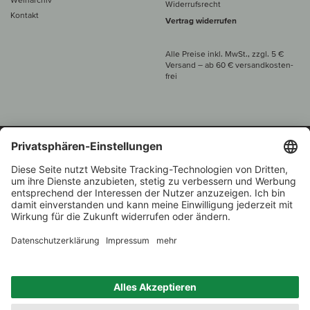
Widerrufsrecht
Kontakt
Vertrag widerrufen
Alle Preise inkl. MwSt., zzgl. 5 €
Versand
– ab
60 € versand­kosten­
frei
Beratung unter
+49 421 696 797-0
1.000 Winzer –
Weinhändler
Zurück
Über 7.000 Weine
des Jahres 2022