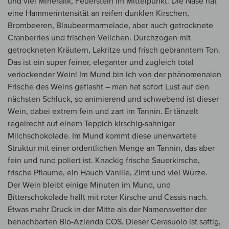
und viel Mineralik, Feuerstein im Mittelpunkt. Die Nase hat
eine Hammerintensität an reifen dunklen Kirschen,
Brombeeren, Blaubeermarmelade, aber auch getrocknete
Cranberries und frischen Veilchen. Durchzogen mit
getrockneten Kräutern, Lakritze und frisch gebranntem Ton.
Das ist ein super feiner, eleganter und zugleich total
verlockender Wein! Im Mund bin ich von der phänomenalen
Frische des Weins geflasht – man hat sofort Lust auf den
nächsten Schluck, so animierend und schwebend ist dieser
Wein, dabei extrem fein und zart im Tannin. Er tänzelt
regelrecht auf einem Teppich kirschig-sahniger
Milchschokolade. Im Mund kommt diese unerwartete
Struktur mit einer ordentlichen Menge an Tannin, das aber
fein und rund poliert ist. Knackig frische Sauerkirsche,
frische Pflaume, ein Hauch Vanille, Zimt und viel Würze.
Der Wein bleibt einige Minuten im Mund, und
Bitterschokolade hallt mit roter Kirsche und Cassis nach.
Etwas mehr Druck in der Mitte als der Namensvetter der
benachbarten Bio-Azienda COS. Dieser Cerasuolo ist saftig,