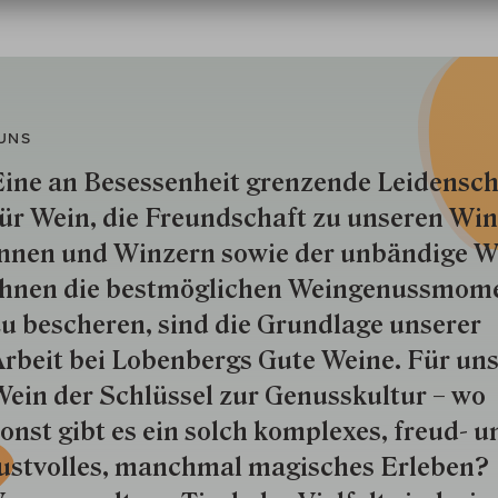
UNS
ine an Besessenheit gren­zende Lei­den­sch
ür Wein, die Freund­schaft zu unseren Win­
nnen und Win­zern so­wie der un­bän­dige Wi
hnen die best­mög­lich­en Wein­genuss­mom
u besche­ren, sind die Grund­lage unserer
rbeit bei Lobenbergs Gute Weine. Für uns
ein der Schlüs­sel zur Genuss­kultur – wo
onst gibt es ein solch kom­plexes, freud- u
ustvolles, manchmal ma­gisch­es Er­le­ben?