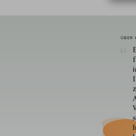
ÜBER 
E
f
i
I
z
A
W
s
l