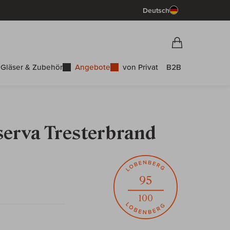
Deutsch
Vorschau War
Warenkorb
Gläser & Zubehör
Angebote
von Privat
B2B
serva Tresterbrand
95
100