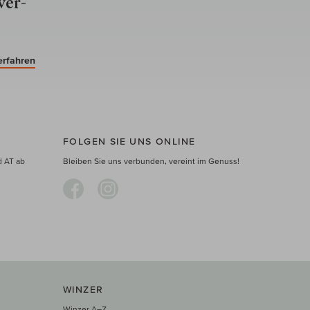
ver­
erfahren
FOLGEN SIE UNS ONLINE
d AT ab
Bleiben Sie uns verbunden, vereint im Genuss!
WINZER
Winzer A–Z