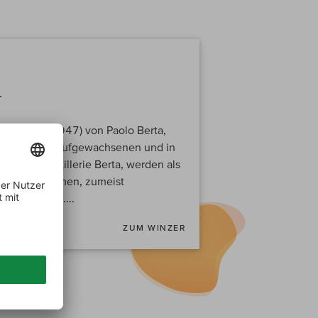
a
Weltkrieg (1947) von Paolo Berta,
 des Piemont aufgewachsenen und in
ündeten Distillerie Berta, werden als
on italienischen, zumeist
verarbeitet....
ZUM WINZER