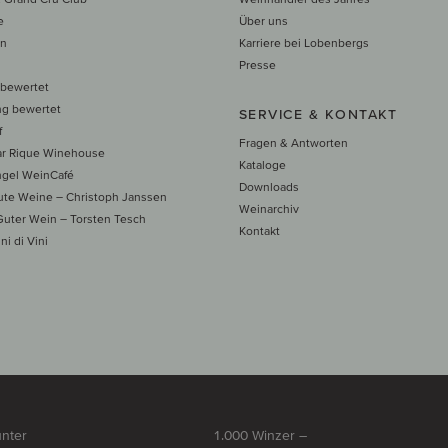
e
Über uns
en
Karriere bei Lobenbergs
n
Presse
 bewertet
ng bewertet
SERVICE & KONTAKT
f
Fragen & Antworten
ar Rique Winehouse
Kataloge
ngel WeinCafé
Downloads
te Weine – Christoph Janssen
Weinarchiv
uter Wein – Torsten Tesch
Kontakt
ni di Vini
unter
1.000 Winzer –