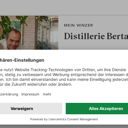
MEIN WINZER
Distillerie Bert
Bei der kurz nach dem zweiten 
dem in der bäuerlichen Kultur
Alba diplomierten Brenner, gegr
Ausgangsmaterial nur Trauben v
piemontesischen Spitzenwinzern 