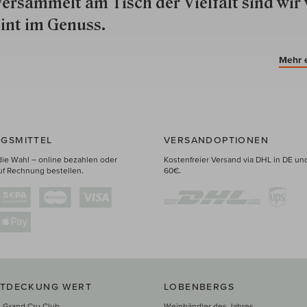
ersammelt am Tisch der Vielfalt sind wir 
int im Genuss.
Mehr 
GSMITTEL
VERSANDOPTIONEN
die Wahl – online bezahlen oder
Kostenfreier Versand via DHL in DE un
uf Rechnung bestellen.
60€.
NTDECKUNG WERT
LOBENBERGS
 Grand Cru Club
Weinhändler des Jahres