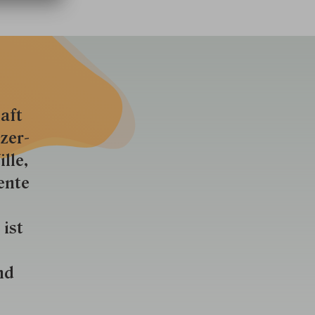
aft
zer­
lle,
ente
 ist
nd