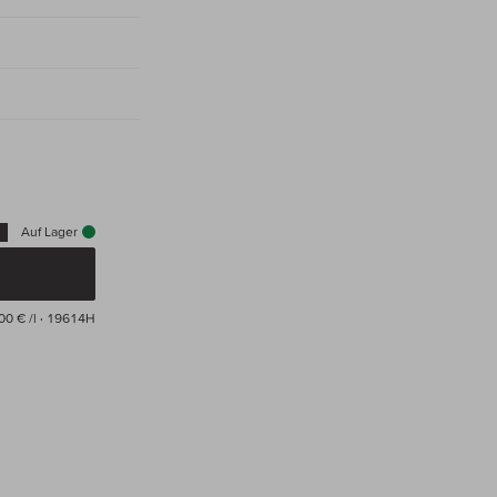
Auf Lager
00 € /l
· 19614H