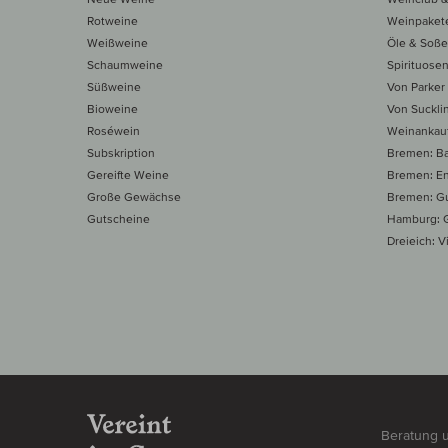
Rotweine
Weinpaket
Weißweine
Öle & Soß
Schaumweine
Spirituose
Süßweine
Von Parker
Bioweine
Von Suckli
Roséwein
Weinankau
Subskription
Bremen: B
Gereifte Weine
Bremen: E
Große Gewächse
Bremen: Gu
Gutscheine
Hamburg: G
Dreieich: Vi
Beratung 