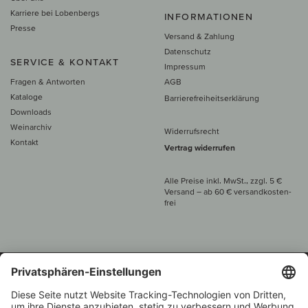
Karriere bei Lobenbergs
INFORMATIONEN
Presse
Versand & Zahlung
Datenschutz
SERVICE & KONTAKT
Impressum
Fragen & Antworten
AGB
Kataloge
Barrierefreiheitserklärung
Downloads
Weinarchiv
Widerrufsrecht
Kontakt
Vertrag widerrufen
Alle Preise inkl. MwSt., zzgl. 5 €
Versand
– ab
60 € versand­kosten­
frei
Beratung unter
+49 421 696 797-0