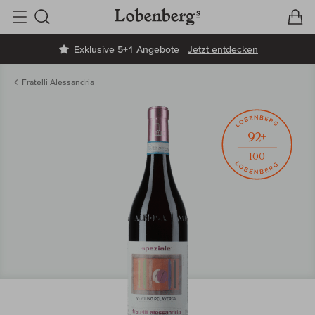
V
W
Suche
Exklusive 5+1 Angebote
Jetzt entdecken
Fratelli Alessandria
92+
100