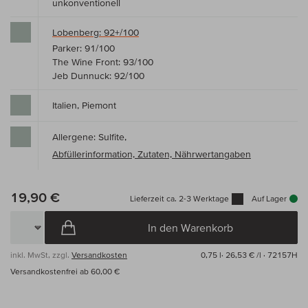
unkonventionell
Lobenberg: 92+/100
Parker: 91/100
The Wine Front: 93/100
Jeb Dunnuck: 92/100
Italien, Piemont
Allergene: Sulfite,
Abfüllerinformation, Zutaten, Nährwertangaben
19,90 €
Lieferzeit ca. 2-3 Werktage
Auf Lager
In den Warenkorb
inkl. MwSt, zzgl.
Versandkosten
0,75 l·
26,53 € /l
· 72157H
Versandkostenfrei ab 60,00 €