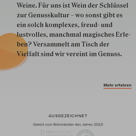
Weine. Für uns ist Wein der Schlüs­sel
zur Genuss­kultur – wo sonst gibt es
ein solch kom­plexes, freud- und
lustvolles, manchmal ma­gisch­es Er­le­
ben? Versammelt am Tisch der
Vielfalt sind wir ver­eint im Genuss.
Mehr erfahren
AUSGEZEICHNET
Gekürt zum Weinhändler des Jahres 2022!