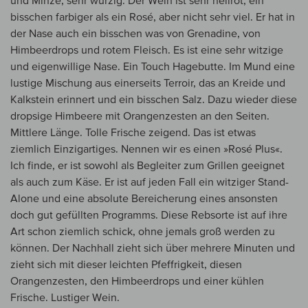
und Minze, sehr würzig. Der Wein ist sehr hellrot, ein
bisschen farbiger als ein Rosé, aber nicht sehr viel. Er hat in
der Nase auch ein bisschen was von Grenadine, von
Himbeerdrops und rotem Fleisch. Es ist eine sehr witzige
und eigenwillige Nase. Ein Touch Hagebutte. Im Mund eine
lustige Mischung aus einerseits Terroir, das an Kreide und
Kalkstein erinnert und ein bisschen Salz. Dazu wieder diese
dropsige Himbeere mit Orangenzesten an den Seiten.
Mittlere Länge. Tolle Frische zeigend. Das ist etwas
ziemlich Einzigartiges. Nennen wir es einen »Rosé Plus«.
Ich finde, er ist sowohl als Begleiter zum Grillen geeignet
als auch zum Käse. Er ist auf jeden Fall ein witziger Stand-
Alone und eine absolute Bereicherung eines ansonsten
doch gut gefüllten Programms. Diese Rebsorte ist auf ihre
Art schon ziemlich schick, ohne jemals groß werden zu
können. Der Nachhall zieht sich über mehrere Minuten und
zieht sich mit dieser leichten Pfeffrigkeit, diesen
Orangenzesten, den Himbeerdrops und einer kühlen
Frische. Lustiger Wein.