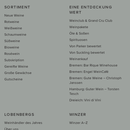
SORTIMENT
EINE ENTDECKUNG
WERT
Neue Weine
Weinclub & Grand Cru Club
Rotweine
Weinpakete
Weißweine
Öle & Soßen
Schaumweine
Spirituosen
Süßweine
Von Parker bewertet
Bioweine
Von Suckling bewertet
Roséwein
Weinankauf
Subskription
Bremen: Bar Rique Winehouse
Gereifte Weine
Bremen: Engel WeinCafé
Große Gewächse
Bremen: Gute Weine – Christoph
Gutscheine
Janssen
Hamburg: Guter Wein – Torsten
Tesch
Dreieich: Vini di Vini
LOBENBERGS
WINZER
Weinhändler des Jahres
Winzer A–Z
Über uns