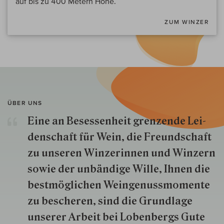
auf bis zu 400 Metern Höhe.
ZUM WINZER
ÜBER UNS
Eine an Besessenheit gren­zende Lei­
den­schaft für Wein, die Freund­schaft
zu unseren Win­zer­innen und Win­zern
so­wie der un­bän­dige Wille, Ihnen die
best­mög­lich­en Wein­genuss­momente
zu besche­ren, sind die Grund­lage
unserer Arbeit bei Lobenbergs Gute